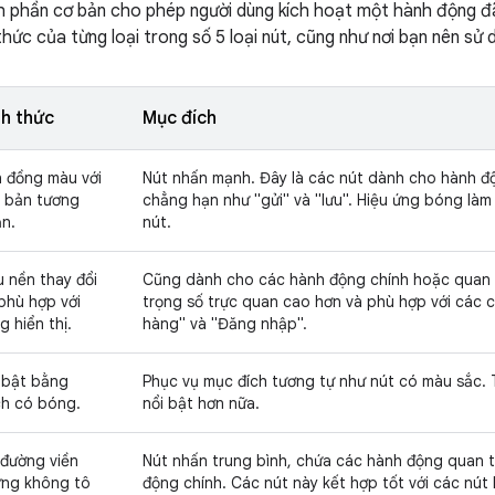
h phần cơ bản cho phép người dùng kích hoạt một hành động đã 
hức của từng loại trong số 5 loại nút, cũng như nơi bạn nên sử
nh thức
Mục đích
 đồng màu với
Nút nhấn mạnh. Đây là các nút dành cho hành đ
 bản tương
chẳng hạn như "gửi" và "lưu". Hiệu ứng bóng làm
n.
nút.
 nền thay đổi
Cũng dành cho các hành động chính hoặc quan t
phù hợp với
trọng số trực quan cao hơn và phù hợp với các 
g hiển thị.
hàng" và "Đăng nhập".
 bật bằng
Phục vụ mục đích tương tự như nút có màu sắc. 
h có bóng.
nổi bật hơn nữa.
đường viền
Nút nhấn trung bình, chứa các hành động quan 
ng không tô
động chính. Các nút này kết hợp tốt với các nút