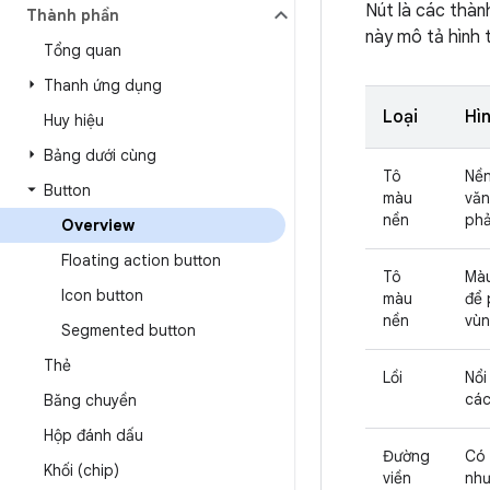
Nút là các thàn
Thành phần
này mô tả hình t
Tổng quan
Thanh ứng dụng
Loại
Hì
Huy hiệu
Bảng dưới cùng
Tô
Nền
Button
màu
văn
nền
phả
Overview
Floating action button
Tô
Màu
Icon button
màu
để 
nền
vùn
Segmented button
Thẻ
Lồi
Nổi
các
Băng chuyền
Hộp đánh dấu
Đường
Có 
Khối (chip)
viền
như