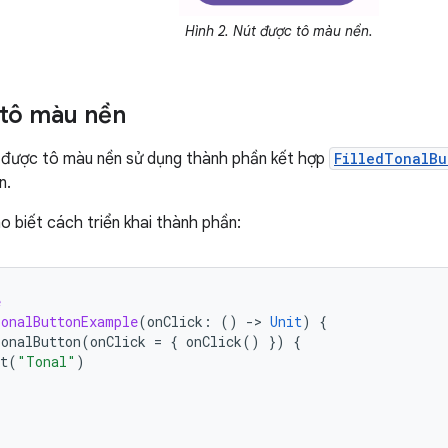
Hình 2. Nút được tô màu nền.
tô màu nền
 được tô màu nền sử dụng thành phần kết hợp
FilledTonalBu
n.
 biết cách triển khai thành phần:
e
onalButtonExample
(
onClick
:
()
-
>
Unit
)
{
onalButton
(
onClick
=
{
onClick
()
})
{
t
(
"Tonal"
)