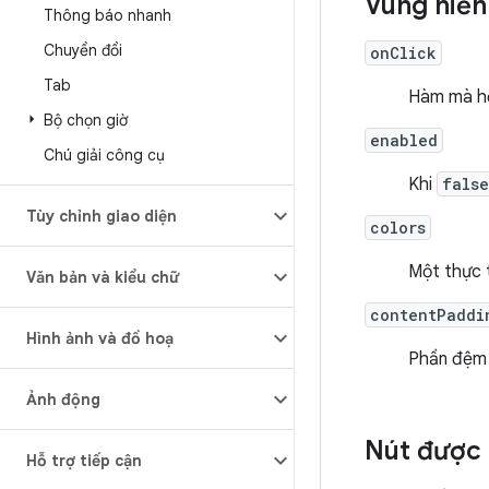
Vùng hiển 
Thông báo nhanh
Chuyển đổi
onClick
Tab
Hàm mà hệ 
Bộ chọn giờ
enabled
Chú giải công cụ
Khi
false
Tùy chỉnh giao diện
colors
Một thực 
Văn bản và kiểu chữ
contentPaddi
Hình ảnh và đồ hoạ
Phần đệm 
Ảnh động
Nút được 
Hỗ trợ tiếp cận