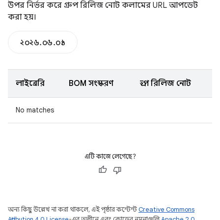
উপর নির্ভর করে গ্রুপ রিলিজ নোট কলামের URL আপডেট
করা হয়।
২০২৬.০৬.০১
লাইব্রেরি
BOM সংস্করণ
গ্রুপ রিলিজ নোট
No matches
এটি কাজে লেগেছে?
অন্য কিছু উল্লেখ না করা থাকলে, এই পৃষ্ঠার কন্টেন্ট
Creative Commons
Attribution 4.0 License
-এর অধীনে এবং কোডের নমুনাগুলি
Apache 2.0