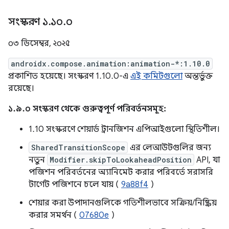
সংস্করণ ১
.
১০
.
০
০৩ ডিসেম্বর, ২০২৫
androidx.compose.animation:animation-*:1.10.0
প্রকাশিত হয়েছে। সংস্করণ 1.10.0-এ
এই কমিটগুলো
অন্তর্ভুক্ত
রয়েছে।
১.৯.০ সংস্করণ থেকে গুরুত্বপূর্ণ পরিবর্তনসমূহ:
1.10 সংস্করণে শেয়ার্ড ট্রানজিশন এপিআইগুলো স্থিতিশীল।
SharedTransitionScope
এর লেআউটগুলির জন্য
নতুন
Modifier.skipToLookaheadPosition
API, যা
পজিশন পরিবর্তনের অ্যানিমেট করার পরিবর্তে সরাসরি
টার্গেট পজিশনে চলে যায় (
9a88f4
)
শেয়ার করা উপাদানগুলিকে গতিশীলভাবে সক্রিয়/নিষ্ক্রিয়
করার সমর্থন (
07680e
)