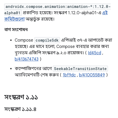
androidx.compose.animation:animation-*:1.12.0-
alpha01
প্রকাশিত হয়েছে। সংস্করণ 1.12.0-alpha01-এ
এই
কমিটগুলো
অন্তর্ভুক্ত রয়েছে।
বাগ সংশোধন
Compose
compileSdk
এপিআই ৩৭-এ আপডেট করা
হয়েছে। এর মানে হলো, Compose ব্যবহার করার জন্য
ন্যূনতম এজিপি সংস্করণ ৯.২.০ প্রয়োজন। (
Id45cd
,
b/413674743
)
কম্পোজিশনের আগে
SeekableTransitionState
অ্যানিমেশনটি শেষ করুন (
1bf9dc
,
b/410055849
)
সংস্করণ ১
.
১১
সংস্করণ ১
.
১১
.
৪