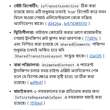
স্টেট রিপোর্টিং:
isTransitionActive
ঠিক করা
হয়েছে যাতে এটি শুধুমাত্র তখনই 'true' রিপোর্ট করে যখন
মিলে যাওয়া শেয়ার্ড এলিমেন্টগুলো থেকে সক্রিয়
অ্যানিমেশন থাকে। (
d3426a
,
b/474385510
)
স্থিতিশীলতা:
বাউন্ডস কোয়েরি করার আগে প্রয়োজনীয়
শেয়ার্ড ট্রানজিশন রুট স্থাপন করা আবশ্যক (
77d59c
)
এবং নিশ্চিত করা হয়েছে যে
sharedElements
পজিশন
শুধুমাত্র তখনই অর্জিত হবে যদি
SharedTransitionLayout
সংযুক্ত থাকে। (
I2a035
)
বাধা পরিচালনা:
AnimatedContent
এ প্যারেন্ট
ট্রানজিশন চলার সময় চাইল্ড এক্সিট অ্যানিমেশন শেষ
হলে যে বিশেষ ক্ষেত্রে বাধা সৃষ্টি হতো, তা ঠিক করা
হয়েছে। (
ad9b4f
)
যাচাইকরণ:
০-সময়কালের চক্র প্রতিরোধ করার জন্য
InfiniteRepeatableSpec
এ সময়কাল যাচাই করা
হয়েছে। (
151b6d
)