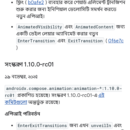
ফ্লিং (
b0afe2
) ব্যবহার করে শেয়ার্ড এলিমেন্ট ট্রানজিশন
শুরু করার জন্য ইনিশিয়াল ভেলোসিটি সমর্থন করতে
নতুন এপিআই।
AnimatedVisibility
এবং
AnimatedContent
জন্য
একটি ভেইল লেয়ার অ্যানিমেট করার নতুন
EnterTransition
এবং
ExitTransition
(
0f6e7c
)
সংস্করণ 1
.
10
.
0-rc01
১৯ নভেম্বর, ২০২৫
androidx.compose.animation:animation-*:1.10.0-
rc01
প্রকাশিত হয়েছে। সংস্করণ 1.10.0-rc01-এ
এই
কমিটগুলো
অন্তর্ভুক্ত রয়েছে।
এপিআই পরিবর্তন
EnterExitTransitions
জন্য এখন
unveilIn
এবং