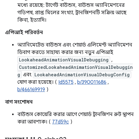
মধ্যে রয়েছে: টার্গেট বাউন্ডস, বাউন্ডস অ্যানিমেশনের
গতিপথ, প্রাপ্ত মিলের সংখ্যা, ট্রানজিশনটি সক্রিয় আছে
কিনা, ইত্যাদি।
এপিআই পরিবর্তন
অ্যানিমেটেড বাউন্ডস এবং শেয়ার্ড এলিমেন্ট অ্যানিমেশন
ডিবাগ করতে সাহায্য করার জন্য নতুন এপিআই
LookaheadAnimationVisualDebugging
,
CustomizedLookaheadAnimationVisualDebuggin
g
এবং
LookaheadAnimationVisualDebugConfig
যোগ করা হয়েছে। (
Id5575
,
b/390011686
,
b/466169919
)
বাগ সংশোধন
বাউন্ডস কোয়েরি করার আগে শেয়ার্ড ট্রানজিশন রুট স্থাপন
করা আবশ্যক। (
77d59c
)