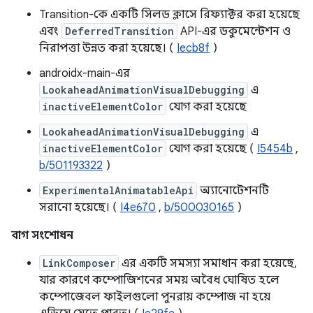
Transition-কে একটি সিলড ক্লাসে রিফ্যাক্টর করা হয়েছে
এবং
DeferredTransition
API-এর ডকুমেন্টেশন ও
নিরাপত্তা উন্নত করা হয়েছে। (
Iecb8f
)
androidx-main-এর
LookaheadAnimationVisualDebugging
এ
inactiveElementColor
যোগ করা হয়েছে
LookaheadAnimationVisualDebugging
এ
inactiveElementColor
যোগ করা হয়েছে (
I5454b
,
b/501193322
)
ExperimentalAnimatableApi
অ্যানোটেশনটি
সরানো হয়েছে। (
I4e670
,
b/500030165
)
বাগ সংশোধন
LinkComposer
এর একটি সমস্যা সমাধান করা হয়েছে,
যার কারণে কম্পোজিশনের সময় অবৈধ ঘোষিত হলে
কম্পোজেবল ফাইলগুলো পুনরায় কম্পোজ না হয়ে