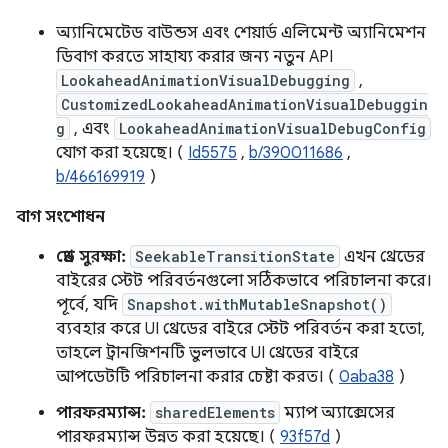
অ্যানিমেটেড বাউন্ডস এবং শেয়ার্ড এলিমেন্ট অ্যানিমেশন
ডিবাগ করতে সাহায্য করার জন্য নতুন API
LookaheadAnimationVisualDebugging
,
CustomizedLookaheadAnimationVisualDebuggin
g
, এবং
LookaheadAnimationVisualDebugConfig
যোগ করা হয়েছে। (
Id5575
,
b/390011686
,
b/466169919
)
বাগ সংশোধন
থ্রেড সুরক্ষা:
SeekableTransitionState
এখন থ্রেডের
বাইরের স্টেট পরিবর্তনগুলো সঠিকভাবে পরিচালনা করে।
পূর্বে, যদি
Snapshot.withMutableSnapshot()
ব্যবহার করে UI থ্রেডের বাইরে স্টেট পরিবর্তন করা হতো,
তাহলে ট্রানজিশনটি ভুলভাবে UI থ্রেডের বাইরে
আপডেটটি পরিচালনা করার চেষ্টা করত। (
0aba38
)
পারফরম্যান্স:
sharedElements
ম্যাপ অ্যাক্সেসের
পারফরম্যান্স উন্নত করা হয়েছে। (
93f57d
)