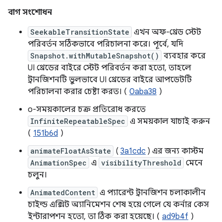
বাগ সংশোধন
SeekableTransitionState
এখন অফ-থ্রেড স্টেট
পরিবর্তন সঠিকভাবে পরিচালনা করে। পূর্বে, যদি
Snapshot.withMutableSnapshot()
ব্যবহার করে
UI থ্রেডের বাইরে স্টেট পরিবর্তন করা হতো, তাহলে
ট্রানজিশনটি ভুলভাবে UI থ্রেডের বাইরে আপডেটটি
পরিচালনা করার চেষ্টা করত। (
0aba38
)
০-সময়কালের চক্র প্রতিরোধ করতে
InfiniteRepeatableSpec
এ সময়কাল যাচাই করুন
(
151b6d
)
animateFloatAsState
(
3a1cdc
) এর জন্য কাস্টম
AnimationSpec
এ
visibilityThreshold
মেনে
চলুন।
AnimatedContent
এ প্যারেন্ট ট্রানজিশন চলাকালীন
চাইল্ড এক্সিট অ্যানিমেশন শেষ হয়ে গেলে যে কর্নার কেস
ইন্টারাপশন হতো, তা ঠিক করা হয়েছে। (
ad9b4f
)