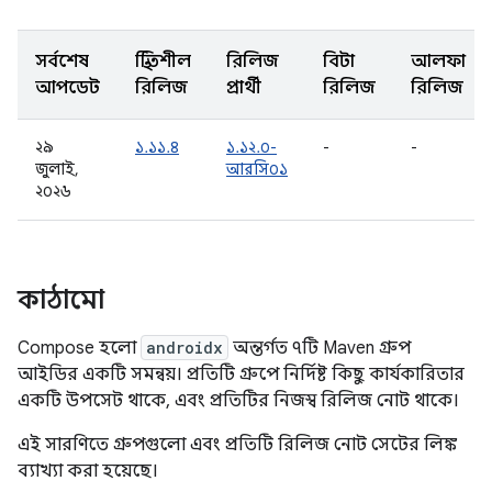
সর্বশেষ
স্থিতিশীল
রিলিজ
বিটা
আলফা
আপডেট
রিলিজ
প্রার্থী
রিলিজ
রিলিজ
২৯
১.১১.৪
১.১২.০-
-
-
জুলাই,
আরসি০১
২০২৬
কাঠামো
Compose হলো
androidx
অন্তর্গত ৭টি Maven গ্রুপ
আইডির একটি সমন্বয়। প্রতিটি গ্রুপে নির্দিষ্ট কিছু কার্যকারিতার
একটি উপসেট থাকে, এবং প্রতিটির নিজস্ব রিলিজ নোট থাকে।
এই সারণিতে গ্রুপগুলো এবং প্রতিটি রিলিজ নোট সেটের লিঙ্ক
ব্যাখ্যা করা হয়েছে।