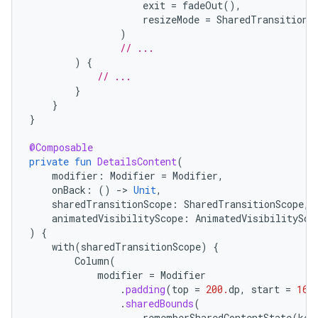
exit
=
fadeOut
(),
resizeMode
=
SharedTransitionS
)
// ...
)
{
// ...
}
}
}
@Composable
private
fun
DetailsContent
(
modifier
:
Modifier
=
Modifier
,
onBack
:
()
-
>
Unit
,
sharedTransitionScope
:
SharedTransitionScope
,
animatedVisibilityScope
:
AnimatedVisibilitySco
)
{
with
(
sharedTransitionScope
)
{
Column
(
modifier
=
Modifier
.
padding
(
top
=
200.
dp
,
start
=
16.
.
sharedBounds
(
rememberSharedContentState
(
key