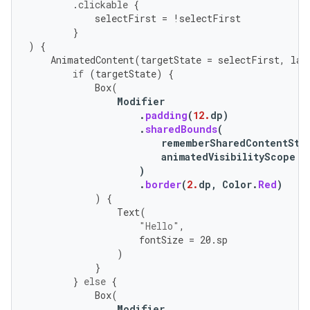
.
clickable
{
selectFirst
=
!
selectFirst
}
)
{
AnimatedContent
(
targetState
=
selectFirst
,
lab
if
(
targetState
)
{
Box
(
Modifier
.
padding
(
12.
dp
)
.
sharedBounds
(
rememberSharedContentSta
animatedVisibilityScope
=
)
.
border
(
2.
dp
,
Color
.
Red
)
)
{
Text
(
"Hello"
,
fontSize
=
20.
sp
)
}
}
else
{
Box
(
Modifier