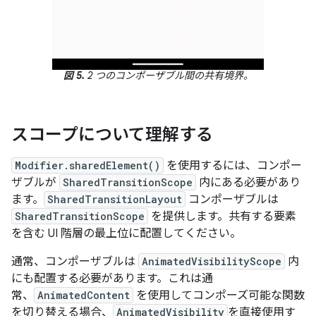
図 5.
2 つのコンポーザブル間の共有境界。
スコープについて理解する
Modifier.sharedElement()
を使用するには、コンポー
ザブルが
SharedTransitionScope
内にある必要があり
ます。
SharedTransitionLayout
コンポーザブルは
SharedTransitionScope
を提供します。共有する要素
を含む UI 階層の最上位に配置してください。
通常、コンポーザブルは
AnimatedVisibilityScope
内
にも配置する必要があります。これは通
常、
AnimatedContent
を使用してコンポーズ可能な関数
を切り替える場合、
AnimatedVisibility
を直接使用す