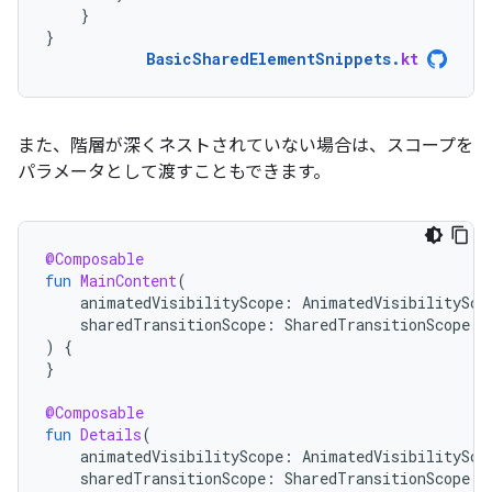
}
}
BasicSharedElementSnippets
.
kt
また、階層が深くネストされていない場合は、スコープを
パラメータとして渡すこともできます。
@Composable
fun
MainContent
(
animatedVisibilityScope
:
AnimatedVisibilitySco
sharedTransitionScope
:
SharedTransitionScope
)
{
}
@Composable
fun
Details
(
animatedVisibilityScope
:
AnimatedVisibilitySco
sharedTransitionScope
:
SharedTransitionScope