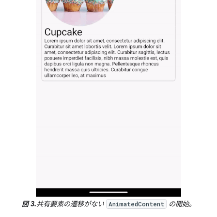
図 3.
共有要素の遷移がない
の開始。
AnimatedContent