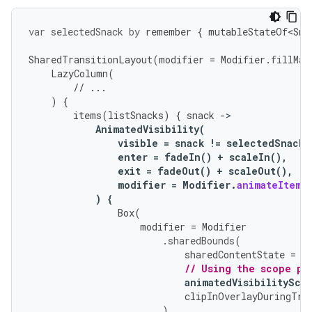
var
selectedSnack
by
remember
{
mutableStateOf<Sna
SharedTransitionLayout
(
modifier
=
Modifier
.
fillMax
LazyColumn
(
// ...
)
{
items
(
listSnacks
)
{
snack
-
AnimatedVisibility
(
visible
=
snack
!=
selectedSnack
,
enter
=
fadeIn
()
+
scaleIn
(),
exit
=
fadeOut
()
+
scaleOut
(),
modifier
=
Modifier
.
animateItem
(
)
{
Box
(
modifier
=
Modifier
.
sharedBounds
(
sharedContentState
=
r
// Using the scope pr
animatedVisibilitySco
clipInOverlayDuringTra
)