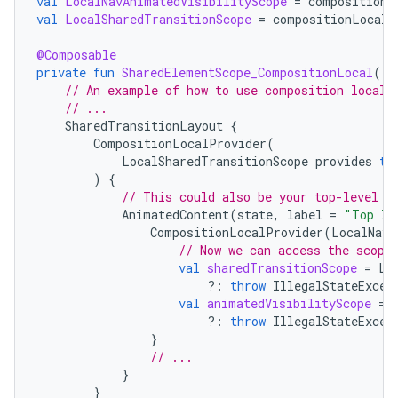
val
LocalNavAnimatedVisibilityScope
=
compositionL
val
LocalSharedTransitionScope
=
compositionLocalO
@Composable
private
fun
SharedElementScope_CompositionLocal
()
// An example of how to use composition locals
// ...
SharedTransitionLayout
{
CompositionLocalProvider
(
LocalSharedTransitionScope
provides
th
)
{
// This could also be your top-level N
AnimatedContent
(
state
,
label
=
"Top le
CompositionLocalProvider
(
LocalNavA
// Now we can access the scope
val
sharedTransitionScope
=
Lo
?:
throw
IllegalStateExcep
val
animatedVisibilityScope
=
?:
throw
IllegalStateExcep
}
// ...
}
}