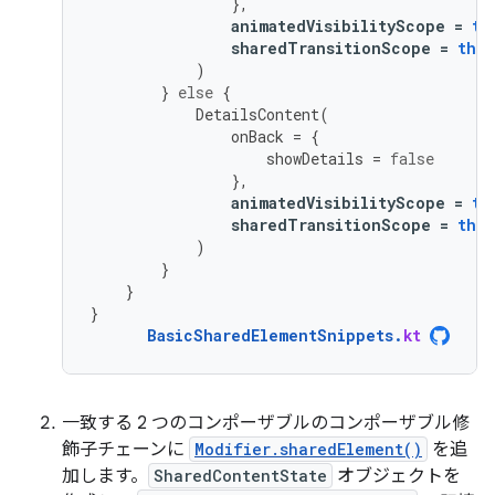
},
animatedVisibilityScope
=
th
sharedTransitionScope
=
this
)
}
else
{
DetailsContent
(
onBack
=
{
showDetails
=
false
},
animatedVisibilityScope
=
th
sharedTransitionScope
=
this
)
}
}
}
BasicSharedElementSnippets
.
kt
一致する 2 つのコンポーザブルのコンポーザブル修
飾子チェーンに
Modifier.sharedElement()
を追
加します。
SharedContentState
オブジェクトを