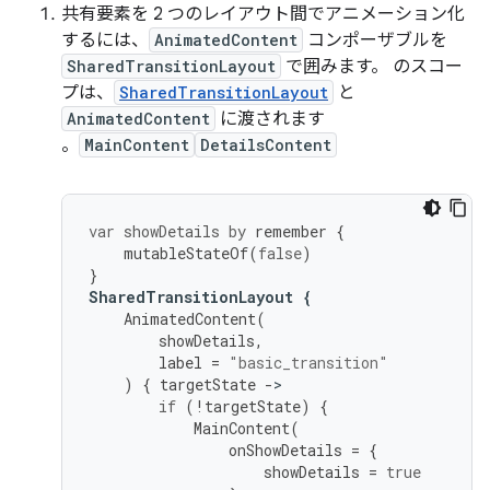
共有要素を 2 つのレイアウト間でアニメーション化
するには、
AnimatedContent
コンポーザブルを
SharedTransitionLayout
で囲みます。 のスコー
プは、
SharedTransitionLayout
と
AnimatedContent
に渡されます
。
MainContent
DetailsContent
var
showDetails
by
remember
{
mutableStateOf
(
false
)
}
SharedTransitionLayout
{
AnimatedContent
(
showDetails
,
label
=
"basic_transition"
)
{
targetState
-
if
(
!
targetState
)
{
MainContent
(
onShowDetails
=
{
showDetails
=
true