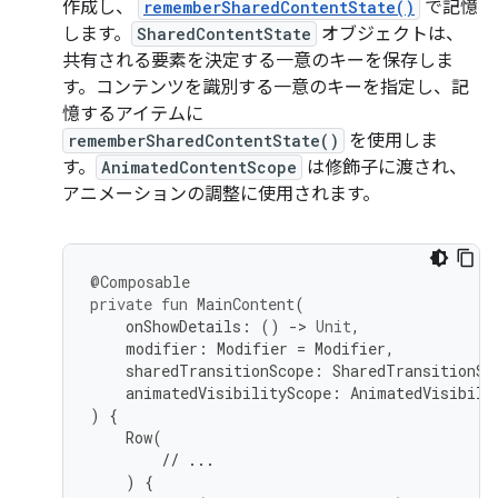
作成し、
rememberSharedContentState()
で記憶
します。
SharedContentState
オブジェクトは、
共有される要素を決定する一意のキーを保存しま
す。コンテンツを識別する一意のキーを指定し、記
憶するアイテムに
rememberSharedContentState()
を使用しま
す。
AnimatedContentScope
は修飾子に渡され、
アニメーションの調整に使用されます。
@Composable
private
fun
MainContent
(
onShowDetails
:
()
-
>
Unit
,
modifier
:
Modifier
=
Modifier
,
sharedTransitionScope
:
SharedTransitionSc
animatedVisibilityScope
:
AnimatedVisibili
)
{
Row
(
// ...
)
{