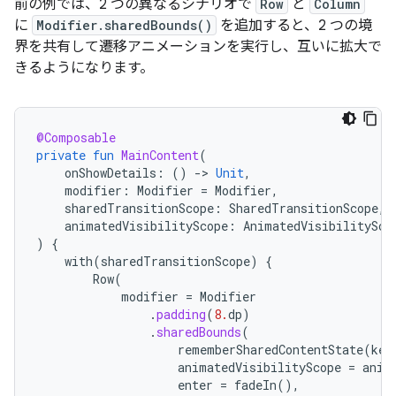
前の例では、2 つの異なるシナリオで
Row
と
Column
に
Modifier.sharedBounds()
を追加すると、2 つの境
界を共有して遷移アニメーションを実行し、互いに拡大で
きるようになります。
@Composable
private
fun
MainContent
(
onShowDetails
:
()
-
>
Unit
,
modifier
:
Modifier
=
Modifier
,
sharedTransitionScope
:
SharedTransitionScope
,
animatedVisibilityScope
:
AnimatedVisibilitySco
)
{
with
(
sharedTransitionScope
)
{
Row
(
modifier
=
Modifier
.
padding
(
8.
dp
)
.
sharedBounds
(
rememberSharedContentState
(
key
animatedVisibilityScope
=
anim
enter
=
fadeIn
(),