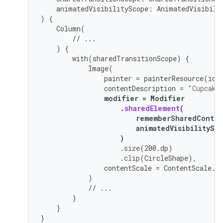
animatedVisibilityScope
:
AnimatedVisibili
)
{
Column
(
// ...
)
{
with
(
sharedTransitionScope
)
{
Image
(
painter
=
painterResource
(
id
contentDescription
=
"Cupcake
modifier
=
Modifier
.
sharedElement
(
rememberSharedConten
animatedVisibilitySc
)
.
size
(
200.
dp
)
.
clip
(
CircleShape
),
contentScale
=
ContentScale
.
C
)
// ...
}
}
}