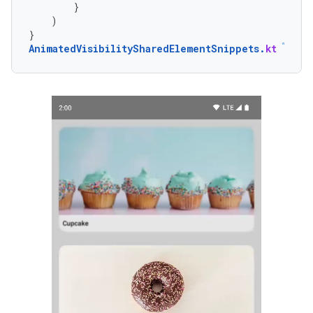
}
)
}
AnimatedVisibilitySharedElementSnippets
.
kt