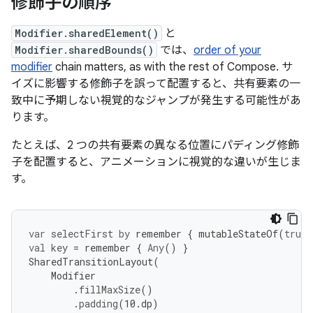
修飾子の順序
Modifier.sharedElement()
と
Modifier.sharedBounds()
では、
order of your
modifier
chain matters, as with the rest of Compose. サ
イズに影響する修飾子を誤って配置すると、共有要素の一
致中に予期しない視覚的なジャンプが発生する可能性があ
ります。
たとえば、2 つの共有要素の異なる位置にパディング修飾
子を配置すると、アニメーションに視覚的な違いが生じま
す。
var
selectFirst
by
remember
{
mutableStateOf
(
true
)
val
key
=
remember
{
Any
()
}
SharedTransitionLayout
(
Modifier
.
fillMaxSize
()
.
padding
(
10.
dp
)