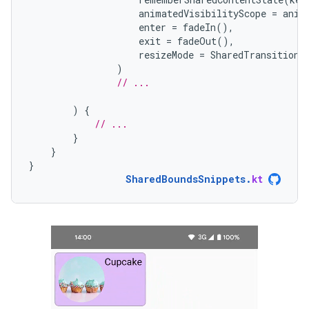
animatedVisibilityScope
=
anim
enter
=
fadeIn
(),
exit
=
fadeOut
(),
resizeMode
=
SharedTransitionS
)
// ...
)
{
// ...
}
}
}
SharedBoundsSnippets
.
kt