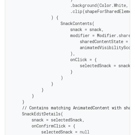
.
background
(
Color
.
White
,
s
.
clip
(
shapeForSharedElemen
)
{
SnackContents
(
snack
=
snack
,
modifier
=
Modifier
.
shared
sharedContentState
=
r
animatedVisibilityScop
),
onClick
=
{
selectedSnack
=
snack
}
)
}
}
}
}
// Contains matching AnimatedContent with shar
SnackEditDetails
(
snack
=
selectedSnack
,
onConfirmClick
=
{
selectedSnack
=
null