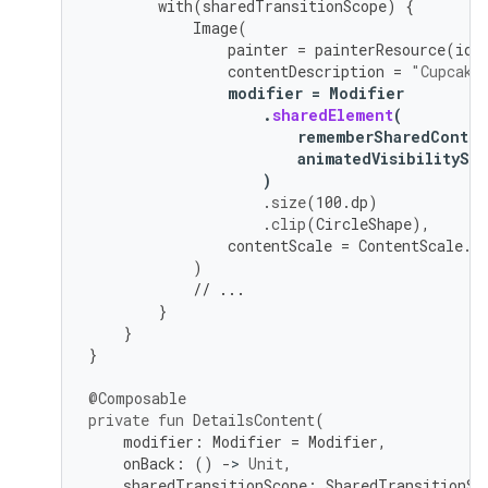
with
(
sharedTransitionScope
)
{
Image
(
painter
=
painterResource
(
id
contentDescription
=
"Cupcake
modifier
=
Modifier
.
sharedElement
(
rememberSharedConten
animatedVisibilitySc
)
.
size
(
100.
dp
)
.
clip
(
CircleShape
),
contentScale
=
ContentScale
.
C
)
// ...
}
}
}
@Composable
private
fun
DetailsContent
(
modifier
:
Modifier
=
Modifier
,
onBack
:
()
-
>
Unit
,
sharedTransitionScope
:
SharedTransitionSc