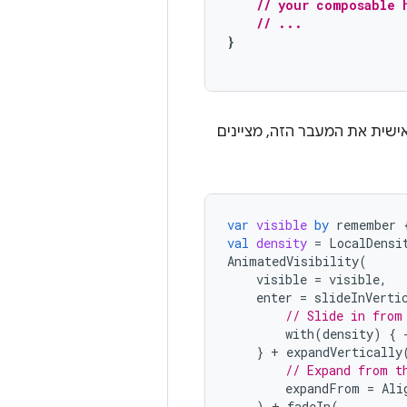
// your composable 
// ...
}
אישית את המעבר הזה, מציינים
var
visible
by
remember
val
density
=
LocalDensi
AnimatedVisibility
(
visible
=
visible
,
enter
=
slideInVerti
// Slide in from
with
(
density
)
{
}
+
expandVertically
// Expand from t
expandFrom
=
Ali
)
+
fadeIn
(