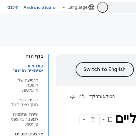
Android Studio
היכנס
בדף הזה
פונקציות
אנימציה מובנות
הנפשה של
הופעה
והיעלמות
המידע עזר לך?
הנפשה על
סמך מצב היעד
יים
יצירת אנימציה
למעבר בין שתי
פריסות
אמצעים מובנים