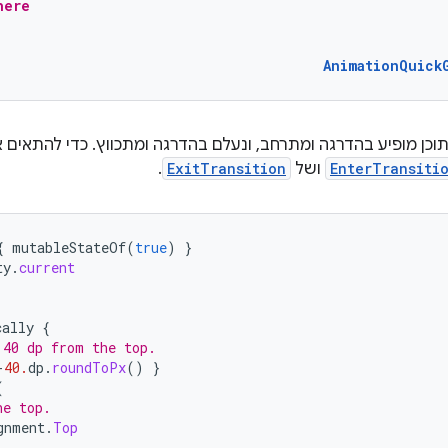
here
AnimationQuick
וכן מופיע בהדרגה ומתרחב, ונעלם בהדרגה ומתכווץ. כדי להתאים 
EnterTransiti
ושל
ExitTransition
.
{
mutableStateOf
(
true
)
}
ty
.
current
cally
{
 40 dp from the top.
-
40.
dp
.
roundToPx
()
}
(
he top.
gnment
.
Top