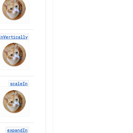
In
Vertically
scale
In
expand
In