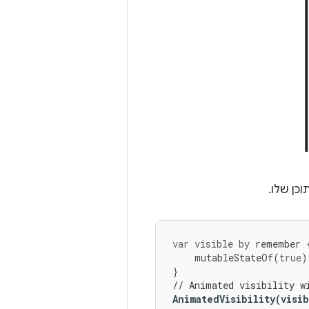
כן שלו.
var
visible
by
remember
mutableStateOf
(
true
)
}
// Animated visibility w
AnimatedVisibility
(
visi