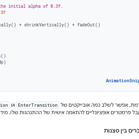
the initial alpha of 0.3f.
.3f
cally
()
+
shrinkVertically
()
+
fadeOut
()
h
()
dp
)
AnimationSni
דמת, אפשר לשלב כמה אובייקטים של
EnterTransition
או
tion
ל פרמטרים אופציונליים להתאמה אישית של ההתנהגות שלו. מידע 
ים בין סצנות