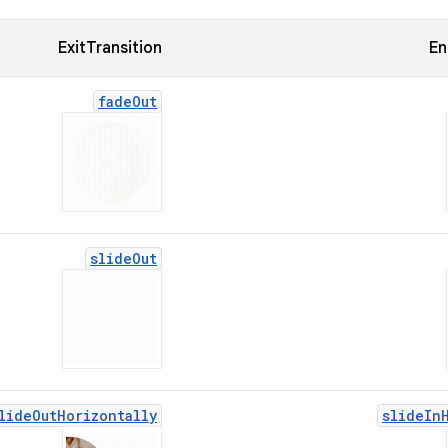
ExitTransition
En
fade
Out
slide
Out
lide
Out
Horizontally
slide
In