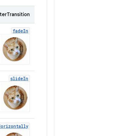
terTransition
fade
In
slide
In
Horizontally