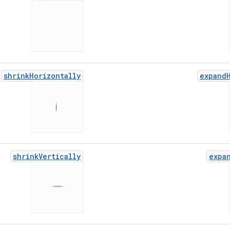
shrink
Horizontally
expand
shrink
Vertically
expa