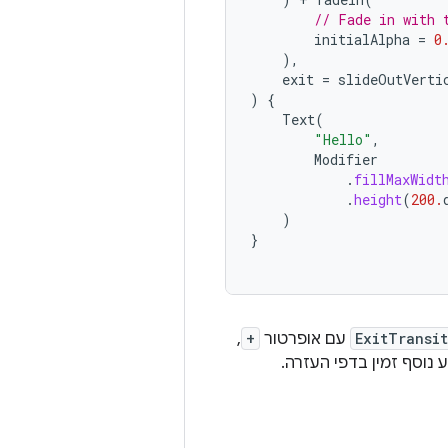
// Fade in with 
initialAlpha
=
0
),
exit
=
slideOutVerti
)
{
Text
(
"Hello"
,
Modifier
.
fillMaxWidt
.
height
(
200.
)
}
ExitTransi
עם אופרטור
+
,
נוסף זמין בדפי העזרה.