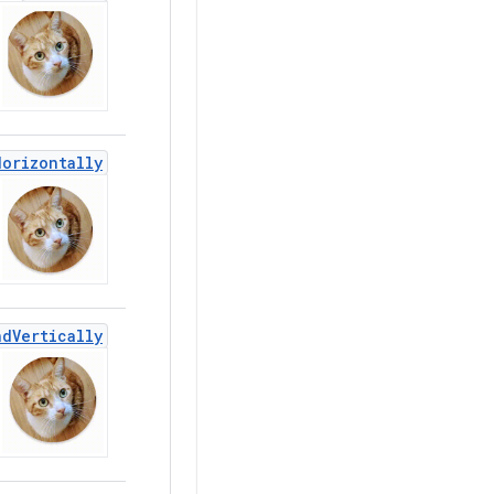
Horizontally
nd
Vertically