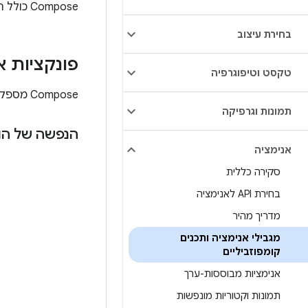
‫Compose כולל רכיבי Compose ומשנים מובנים לטיפול בתרחישי שימוש נפוצים באנימציה.
בחירת עיצוב
פונקציות א
טקסט וטיפוגרפיה
‫Compose מספקת כמה פונקציות Composable שמנפישות את ההופעה, ההיעלמות והשינויים בפריסה של התוכן.
תמונות וגרפיקה
הנפשה של הו
אנימציה
סקירה כללית
בחירת API לאנימציה
מדריך מהיר
מגבילי אנימציה ותכנים
קומפוזביליים
אנימציות מבוססות-ערך
תמונות וקטוריות מונפשות