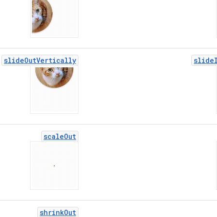
slide
Out
Vertically
slide
scale
Out
shrink
Out