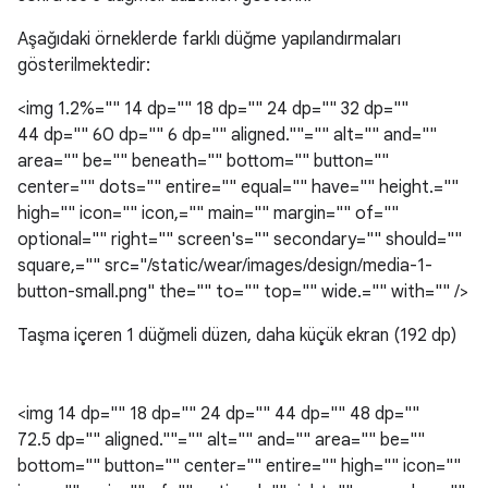
Aşağıdaki örneklerde farklı düğme yapılandırmaları
gösterilmektedir:
<img 1.2%="" 14 dp="" 18 dp="" 24 dp="" 32 dp=""
44 dp="" 60 dp="" 6 dp="" aligned.""="" alt="" and=""
area="" be="" beneath="" bottom="" button=""
center="" dots="" entire="" equal="" have="" height.=""
high="" icon="" icon,="" main="" margin="" of=""
optional="" right="" screen's="" secondary="" should=""
square,="" src="/static/wear/images/design/media-1-
button-small.png" the="" to="" top="" wide.="" with="" />
Taşma içeren 1 düğmeli düzen, daha küçük ekran (192 dp)
<img 14 dp="" 18 dp="" 24 dp="" 44 dp="" 48 dp=""
72.5 dp="" aligned.""="" alt="" and="" area="" be=""
bottom="" button="" center="" entire="" high="" icon=""