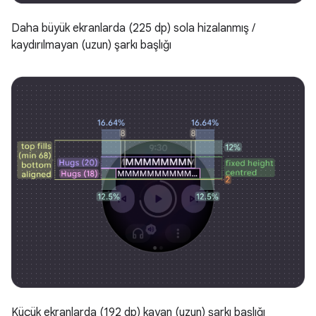
Daha büyük ekranlarda (225 dp) sola hizalanmış /
kaydırılmayan (uzun) şarkı başlığı
Küçük ekranlarda (192 dp) kayan (uzun) şarkı başlığı