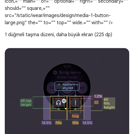
icon,="" main="" of="" optional="" right="" secondary=""
should="" square,=""
src="/static/wear/images/design/media-1-button-
large.png" the="" to="" top="" wide.="" with="" />
1 düğmeli taşma düzeni, daha büyük ekran (225 dp)