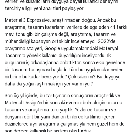
verileri ve kullanıcıların duyguya dayalı kullanıcı deneyimi
tercihiyle ilgili yeni analizleri paylaşıyor.
Material 3 Expressive, araştırmadan doğdu. Ancak bu
araştırma, tasarım kararlarını verilere delege eden 41 farklı
mavi tonu gibi bir çalışma değil, araştırma, tasarım ve
mühendisliği kapsayan ortak bir incelemeydi. 2022'de
araştırma stajyeri, Google uygulamalarındaki Materyal
Tasarım'a yönelik kullanıcı duyarlılığını inceliyordu. İlk
bulgularını iş arkadaşlarına anlattıktan sonra ekip genelinde
bir tasarım tartışması başladı: Tüm bu uygulamalar neden
birbirine bu kadar benziyordu? Çok sıkıcı mı? Bu duyguyu
daha da yoğunlaştırmak için yer var mıydı?
Son üç yıl içinde, bu tartışmanın sonuçlarını araştırdık ve
Material Design'ın bir sonraki evrimini bulmak için onlarca
tasarım ve araştırma turu yaptık. Yüzlerce tasarım ve
dünyanın dört bir yanından on binlerce katılımcı içeren
düzinelerce ayrı araştırma çalışmasıyla hem güzel hem de
son derece kullanışlı bir sistem oluşturduk.