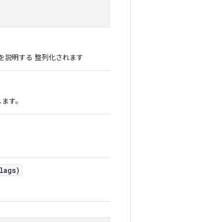
種類を説明する 整列化されます
します。
。
lags)