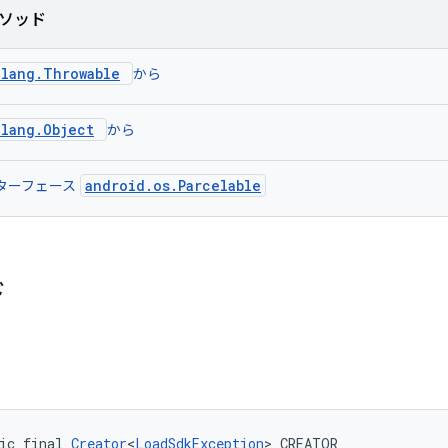
ソッド
.lang.Throwable
から
.lang.Object
から
android.os.Parcelable
ターフェース
ド
ic final 
Creator
<
LoadSdkException
> CREATOR