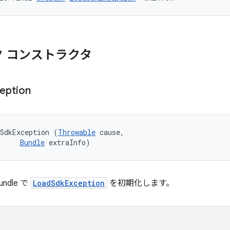
 コンストラクタ
eption
SdkException (
Throwable
 cause, 

Bundle
 extraInfo)
undle で
LoadSdkException
を初期化します。