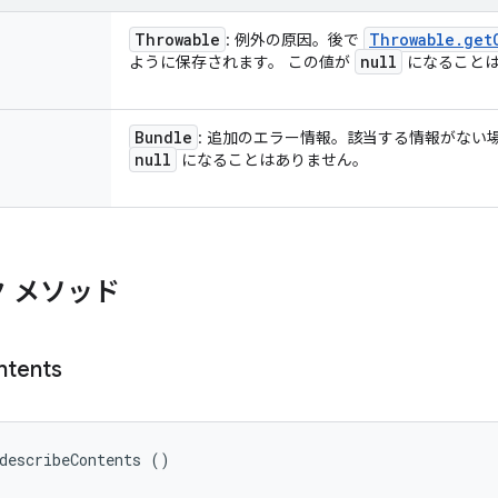
Throwable
Throwable
.
get
: 例外の原因。後で
null
ように保存されます。 この値が
になることは
Bundle
: 追加のエラー情報。該当する情報がない
null
になることはありません。
 メソッド
ntents
describeContents ()