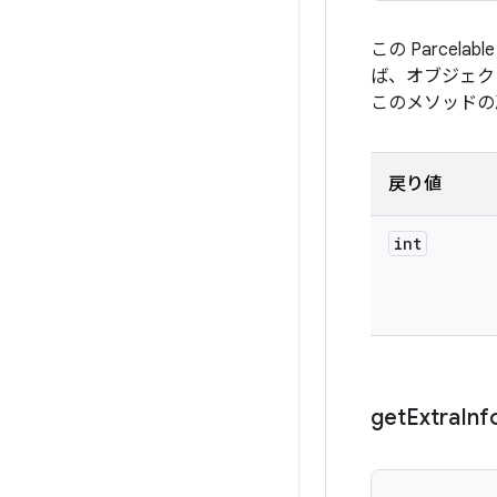
この Parce
ば、オブジェ
このメソッド
戻り値
int
get
Extra
Inf