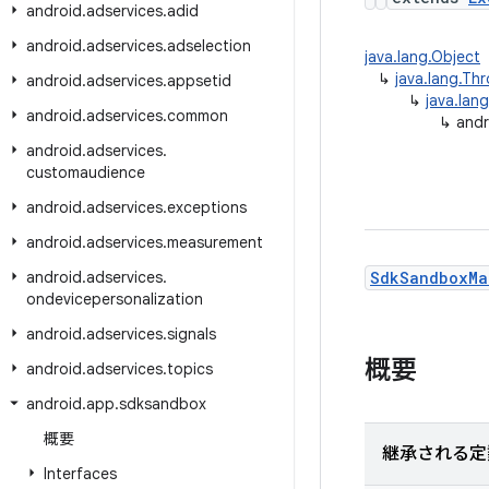
android
.
adservices
.
adid
android
.
adservices
.
adselection
java.lang.Object
↳
java.lang.Th
android
.
adservices
.
appsetid
↳
java.lan
android
.
adservices
.
common
↳
and
android
.
adservices
.
customaudience
android
.
adservices
.
exceptions
android
.
adservices
.
measurement
android
.
adservices
.
SdkSandboxMa
ondevicepersonalization
android
.
adservices
.
signals
概要
android
.
adservices
.
topics
android
.
app
.
sdksandbox
概要
継承される定
Interfaces