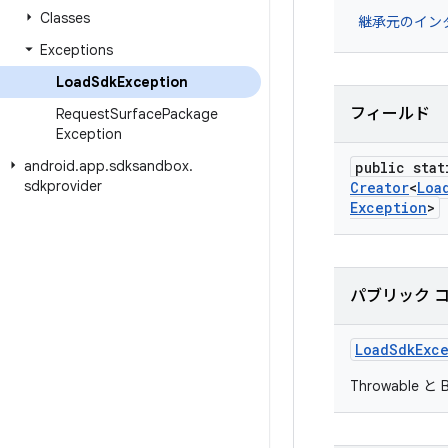
Classes
継承元のイン
Exceptions
Load
Sdk
Exception
フィールド
Request
Surface
Package
Exception
android
.
app
.
sdksandbox
.
public stat
sdkprovider
Creator
<
Loa
Exception
>
パブリック 
Load
Sdk
Exc
Throwable と 