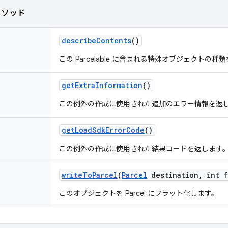
メソッド
describe
Contents
()
この Parcelable に含まれる特殊オブジェクトの
get
Extra
Information
()
この例外の作成に使用された追加のエラー情報を返
get
Load
Sdk
Error
Code
()
この例外の作成に使用された結果コードを返します
write
To
Parcel
(
Parcel
destination
,
int f
このオブジェクトを Parcel にフラット化します。