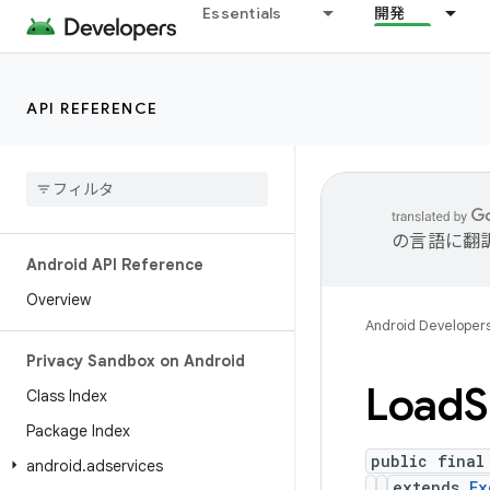
Essentials
開発
API REFERENCE
の言語に翻
Android API Reference
Overview
Android Developer
Privacy Sandbox on Android
Load
S
Class Index
Package Index
public final
android
.
adservices
extends
Ex