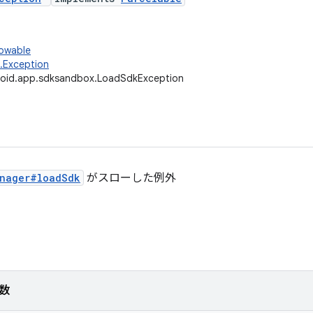
rowable
g.Exception
roid.app.sdksandbox.LoadSdkException
nager#loadSdk
がスローした例外
数