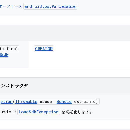
android.os.Parcelable
ターフェース
ic final
CREATOR
d
Sdk
コンストラクタ
eption
(
Throwable
cause
,
Bundle
extra
Info)
LoadSdkException
Bundle で
を初期化します。