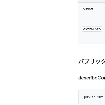
cause
extra
Info
パブリック
describe
Co
public int 