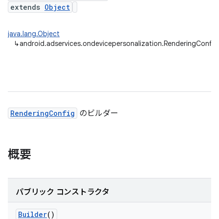
extends
Object
java.lang.Object
↳
android.adservices.ondevicepersonalization.RenderingConfig.
RenderingConfig
のビルダー
概要
パブリック コンストラクタ
Builder
()