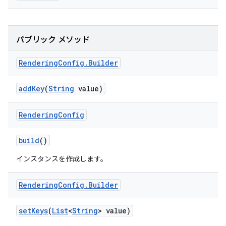
パブリック メソッド
Rendering
Config
.
Builder
add
Key
(
String
value)
Rendering
Config
build
()
インスタンスを作成します。
Rendering
Config
.
Builder
set
Keys
(
List
<
String
> value)