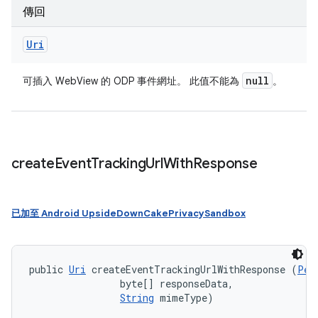
傳回
Uri
null
可插入 WebView 的 ODP 事件網址。 此值不能為
。
create
Event
Tracking
Url
With
Response
已加至 Android UpsideDownCakePrivacySandbox
public 
Uri
 createEventTrackingUrlWithResponse (
Per
                byte[] responseData, 

String
 mimeType)