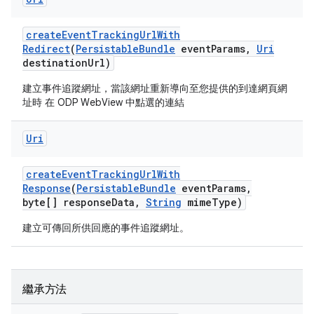
create
Event
Tracking
Url
With
Redirect
(
Persistable
Bundle
event
Params
,
Uri
destination
Url)
建立事件追蹤網址，當該網址重新導向至您提供的到達網頁網
址時 在 ODP WebView 中點選的連結
Uri
create
Event
Tracking
Url
With
Response
(
Persistable
Bundle
event
Params
,
byte[] response
Data
,
String
mime
Type)
建立可傳回所供回應的事件追蹤網址。
繼承方法