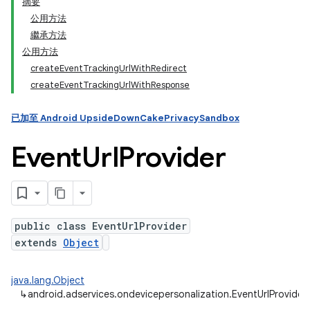
摘要
公用方法
繼承方法
ation
公用方法
createEventTrackingUrlWithRedirect
createEventTrackingUrlWithResponse
已加至 Android UpsideDownCakePrivacySandbox
Event
Url
Provider
public class EventUrlProvider
extends
Object
java.lang.Object
↳
android.adservices.ondevicepersonalization.EventUrlProvider