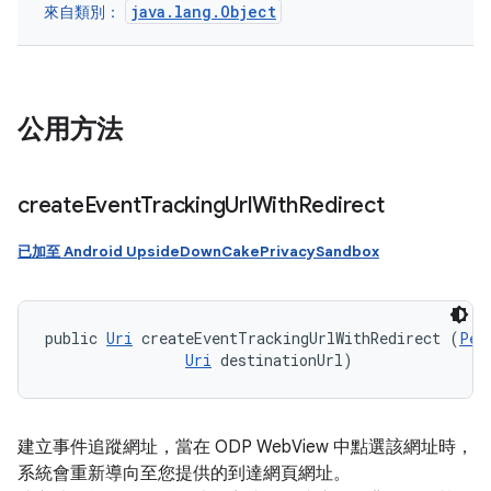
java.lang.Object
來自類別：
公用方法
create
Event
Tracking
Url
With
Redirect
已加至 Android UpsideDownCakePrivacySandbox
public 
Uri
 createEventTrackingUrlWithRedirect (
Per
Uri
 destinationUrl)
建立事件追蹤網址，當在 ODP WebView 中點選該網址時，
系統會重新導向至您提供的到達網頁網址。