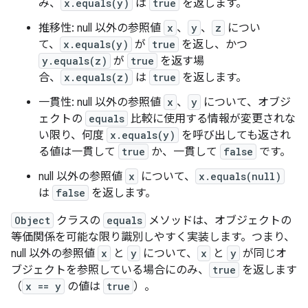
み、
x.equals(y)
は
true
を返します。
推移性
: null 以外の参照値
x
、
y
、
z
につい
て、
x.equals(y)
が
true
を返し、かつ
y.equals(z)
が
true
を返す場
合、
x.equals(z)
は
true
を返します。
一貫性
: null 以外の参照値
x
、
y
について、オブジ
ェクトの
equals
比較に使用する情報が変更されな
い限り、何度
x.equals(y)
を呼び出しても返され
る値は一貫して
true
か、一貫して
false
です。
null 以外の参照値
x
について、
x.equals(null)
は
false
を返します。
Object
クラスの
equals
メソッドは、オブジェクトの
等価関係を可能な限り識別しやすく実装します。つまり、
null 以外の参照値
x
と
y
について、
x
と
y
が同じオ
ブジェクトを参照している場合にのみ、
true
を返します
（
x == y
の値は
true
）。