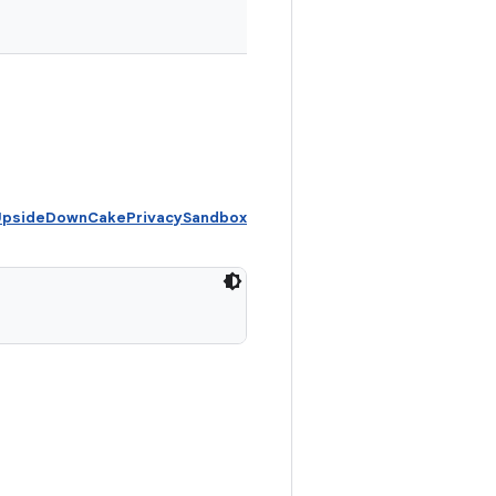
UpsideDownCakePrivacySandbox