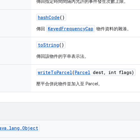
傳回指定時間間隔內允許的事件發生次數上限。
hash
Code
()
KeyedFrequencyCap
傳回
物件資料的雜湊。
to
String
()
傳回該物件的字串表示法。
write
To
Parcel
(
Parcel
dest
,
int flags)
壓平合併此物件並加入至 Parcel。
ava.lang.Object