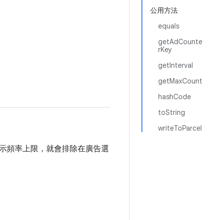
公用方法
equals
getAdCounte
rKey
getInterval
getMaxCount
hashCode
toString
writeToParcel
示頻率上限，就會排除在廣告選