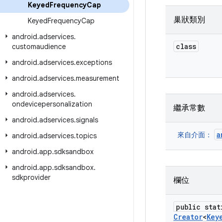
Keyed
Frequency
Cap
巢狀類別
Keyed
Frequency
Cap
android
.
adservices
.
class
customaudience
android
.
adservices
.
exceptions
android
.
adservices
.
measurement
android
.
adservices
.
ondevicepersonalization
繼承常數
android
.
adservices
.
signals
a
來自介面：
android
.
adservices
.
topics
android
.
app
.
sdksandbox
android
.
app
.
sdksandbox
.
sdkprovider
欄位
public stat
Creator
<
Key