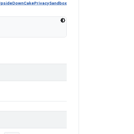
UpsideDownCakePrivacySandbox