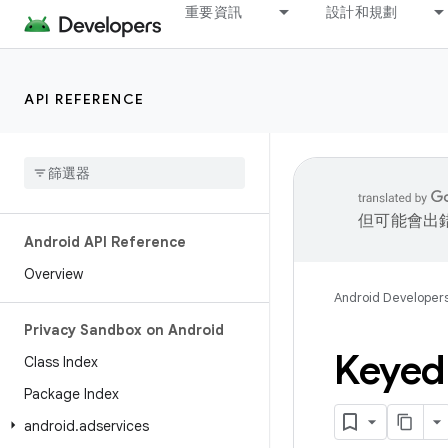
重要資訊
設計和規劃
API REFERENCE
但可能會出
Android API Reference
Overview
Android Developer
Privacy Sandbox on Android
Keyed
Class Index
Package Index
android
.
adservices