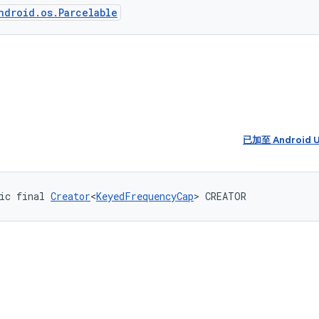
ndroid.os.Parcelable
已加至 Android 
ic final 
Creator
<
KeyedFrequencyCap
> CREATOR