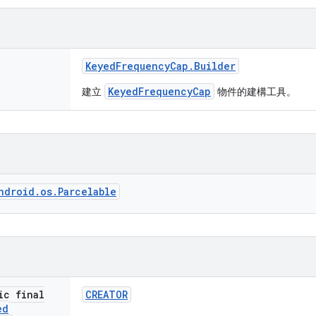
Keyed
Frequency
Cap
.
Builder
KeyedFrequencyCap
建立
物件的建構工具。
ndroid.os.Parcelable
ic final
CREATOR
ed