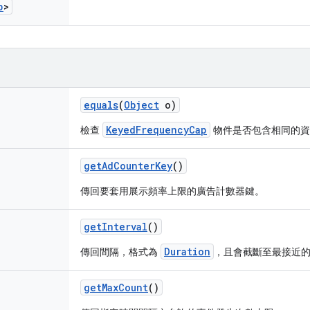
p
>
equals
(
Object
o)
KeyedFrequencyCap
檢查
物件是否包含相同的資
get
Ad
Counter
Key
()
傳回要套用展示頻率上限的廣告計數器鍵。
get
Interval
()
Duration
傳回間隔，格式為
，且會截斷至最接近的
get
Max
Count
()