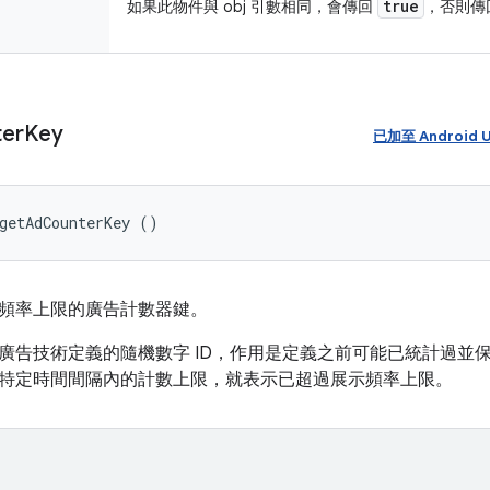
true
如果此物件與 obj 引數相同，會傳回
，否則傳
er
Key
已加至 Android 
getAdCounterKey ()
頻率上限的廣告計數器鍵。
廣告技術定義的隨機數字 ID，作用是定義之前可能已統計過並
特定時間間隔內的計數上限，就表示已超過展示頻率上限。