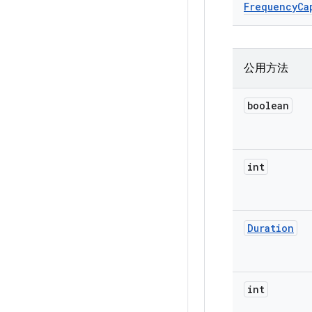
Frequency
Ca
公用方法
boolean
int
Duration
int