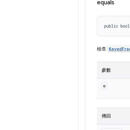
equals
public bool
檢查
KeyedFre
參數
o
傳回