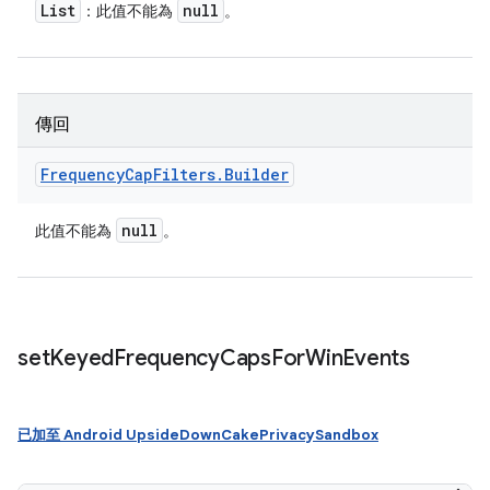
List
null
：此值不能為
。
傳回
Frequency
Cap
Filters
.
Builder
null
此值不能為
。
set
Keyed
Frequency
Caps
For
Win
Events
已加至 Android UpsideDownCakePrivacySandbox