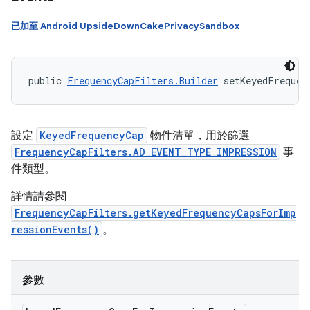
已加至 Android UpsideDownCakePrivacySandbox
public 
FrequencyCapFilters.Builder
 setKeyedFrequen
設定
KeyedFrequencyCap
物件清單，用於篩選
FrequencyCapFilters.AD_EVENT_TYPE_IMPRESSION
事
件類型。
詳情請參閱
FrequencyCapFilters.getKeyedFrequencyCapsForImp
ressionEvents()
。
參數