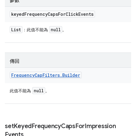
參數
keyed
Frequency
Caps
For
Click
Events
List
null
：此值不能為
。
傳回
Frequency
Cap
Filters
.
Builder
null
此值不能為
。
set
Keyed
Frequency
Caps
For
Impression
Events