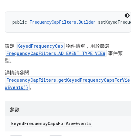
public 
FrequencyCapFilters.Builder
 setKeyedFrequen
設定
KeyedFrequencyCap
物件清單，用於篩選
FrequencyCapFilters.AD_EVENT_TYPE_VIEW
事件類
型。
詳情請參閱
FrequencyCapFilters.getKeyedFrequencyCapsForVie
wEvents()
。
參數
keyed
Frequency
Caps
For
View
Events