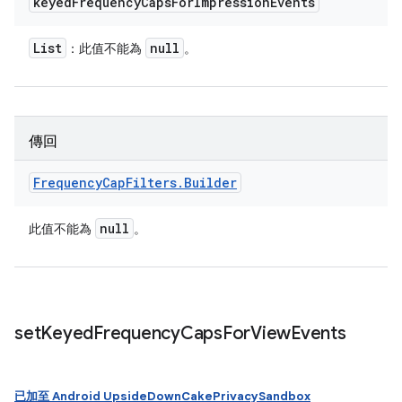
keyed
Frequency
Caps
For
Impression
Events
List
null
：此值不能為
。
傳回
Frequency
Cap
Filters
.
Builder
null
此值不能為
。
set
Keyed
Frequency
Caps
For
View
Events
已加至 Android UpsideDownCakePrivacySandbox