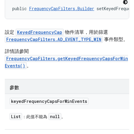
public 
FrequencyCapFilters.Builder
 setKeyedFrequen
設定
KeyedFrequencyCap
物件清單，用於篩選
FrequencyCapFilters.AD_EVENT_TYPE_WIN
事件類型。
詳情請參閱
FrequencyCapFilters.getKeyedFrequencyCapsForWin
Events()
。
參數
keyed
Frequency
Caps
For
Win
Events
List
null
：此值不能為
。