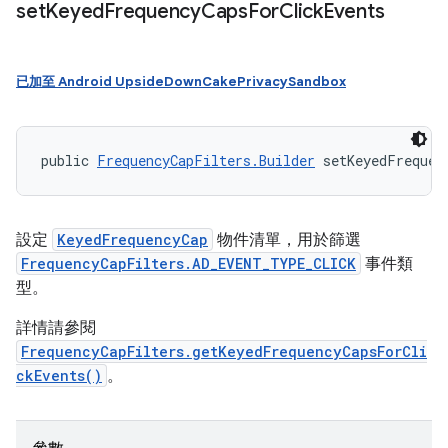
set
Keyed
Frequency
Caps
For
Click
Events
已加至 Android UpsideDownCakePrivacySandbox
public 
FrequencyCapFilters.Builder
 setKeyedFrequen
設定
KeyedFrequencyCap
物件清單，用於篩選
FrequencyCapFilters.AD_EVENT_TYPE_CLICK
事件類
型。
詳情請參閱
FrequencyCapFilters.getKeyedFrequencyCapsForCli
ckEvents()
。