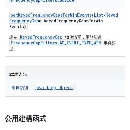
Frequency
Cap
Filters
.
Builder
set
Keyed
Frequency
Caps
For
Win
Events
(
List
<
Keyed
Frequency
Cap
> keyed
Frequency
Caps
For
Win
Events)
KeyedFrequencyCap
設定
物件清單，用於篩選
FrequencyCapFilters.AD_EVENT_TYPE_WIN
事件類
型。
繼承方法
java.lang.Object
來自類別：
公用建構函式