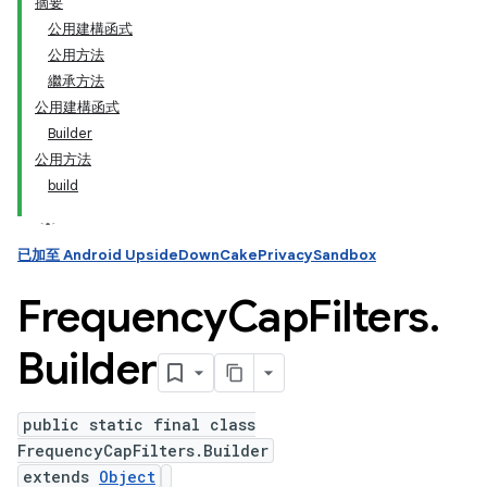
摘要
公用建構函式
公用方法
繼承方法
公用建構函式
Builder
公用方法
build
已加至 Android UpsideDownCakePrivacySandbox
Frequency
Cap
Filters
.
Builder
public static final class
FrequencyCapFilters.Builder
extends
Object
ation