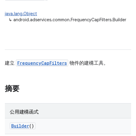
java.lang.Object
↳
android.adservices.common.FrequencyCapFilters.Builder
建立
FrequencyCapFilters
物件的建構工具。
摘要
公用建構函式
Builder
()