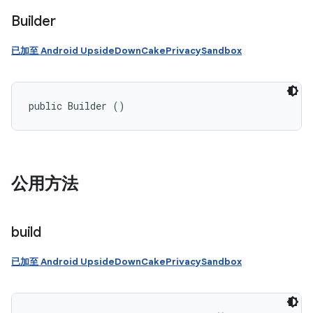
Builder
已加至 Android UpsideDownCakePrivacySandbox
public Builder ()
公用方法
build
已加至 Android UpsideDownCakePrivacySandbox