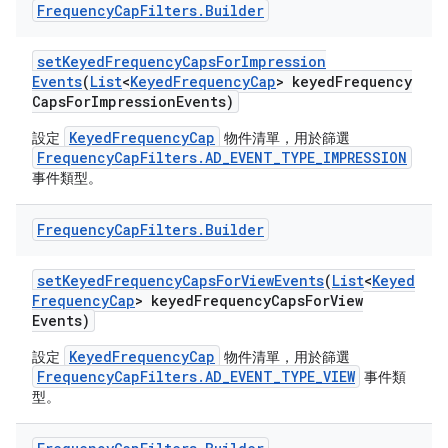
Frequency
Cap
Filters
.
Builder
set
Keyed
Frequency
Caps
For
Impression
Events
(
List
<
Keyed
Frequency
Cap
> keyed
Frequency
Caps
For
Impression
Events)
KeyedFrequencyCap
設定
物件清單，用於篩選
FrequencyCapFilters.AD_EVENT_TYPE_IMPRESSION
事件類型。
Frequency
Cap
Filters
.
Builder
set
Keyed
Frequency
Caps
For
View
Events
(
List
<
Keyed
Frequency
Cap
> keyed
Frequency
Caps
For
View
Events)
KeyedFrequencyCap
設定
物件清單，用於篩選
FrequencyCapFilters.AD_EVENT_TYPE_VIEW
事件類
型。