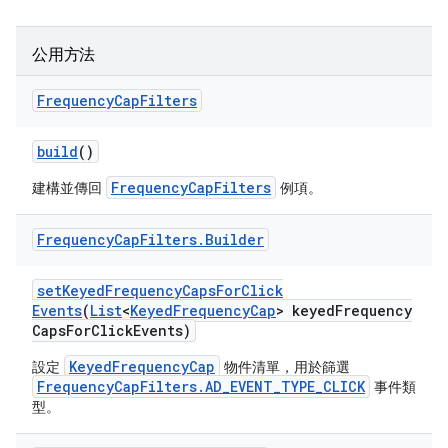
公用方法
Frequency
Cap
Filters
build
()
FrequencyCapFilters
建構並傳回
例項。
Frequency
Cap
Filters
.
Builder
set
Keyed
Frequency
Caps
For
Click
Events
(
List
<
Keyed
Frequency
Cap
> keyed
Frequency
Caps
For
Click
Events)
KeyedFrequencyCap
設定
物件清單，用於篩選
FrequencyCapFilters.AD_EVENT_TYPE_CLICK
事件類
型。