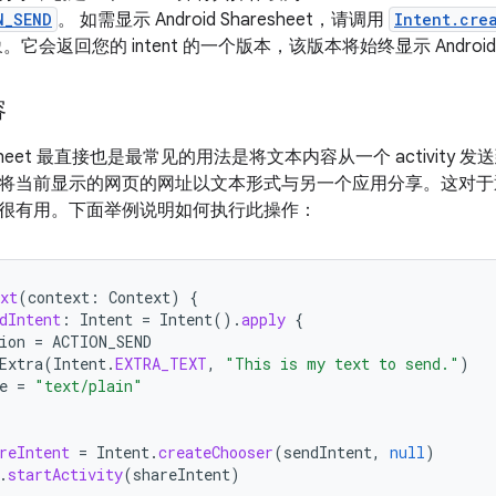
N_SEND
。 如需显示 Android Sharesheet，请调用
Intent.cre
。它会返回您的 intent 的一个版本，该版本将始终显示 Android S
容
aresheet 最直接也是最常见的用法是将文本内容从一个 activity 发
将当前显示的网页的网址以文本形式与另一个应用分享。这对于
很有用。下面举例说明如何执行此操作：
xt
(
context
:
Context
)
{
dIntent
:
Intent
=
Intent
().
apply
{
ion
=
ACTION_SEND
Extra
(
Intent
.
EXTRA_TEXT
,
"This is my text to send."
)
e
=
"text/plain"
reIntent
=
Intent
.
createChooser
(
sendIntent
,
null
)
.
startActivity
(
shareIntent
)