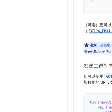
}
（可选）您可以添
（
EXTRA_EMAI
注意
：某些电子
用
putExtra(Str
发送二进制
您可以使用
AC
加数据的 UR
fun
shareBi
val
sha