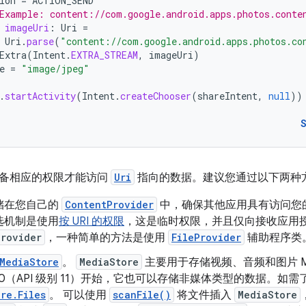
ion
=
ACTION_SEND
Example: content://com.google.android.apps.photos.conte
imageUri
:
Uri
=
Uri
.
parse
(
"content://com.google.android.apps.photos.co
Extra
(
Intent
.
EXTRA_STREAM
,
imageUri
)
e
=
"image/jpeg"
.
startActivity
(
Intent
.
createChooser
(
shareIntent
,
null
))
备相应的权限才能访问
Uri
指向的数据。建议您通过以下两种
储在您自己的
ContentProvider
中，确保其他应用具有访问您
选机制是使用
按 URI 的权限
，这是临时权限，并且仅向接收应用
Provider
，一种简单的方法是使用
FileProvider
辅助程序类
MediaStore
。
MediaStore
主要用于存储视频、音频和图片 M
id 3.0（API 级别 11）开始，它也可以存储非媒体类型的数据。
re.Files
。 可以使用
scanFile()
将文件插入
MediaStore