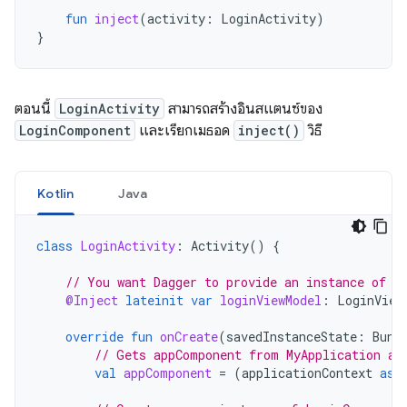
fun
inject
(
activity
:
LoginActivity
)
}
ตอนนี้
LoginActivity
สามารถสร้างอินสแตนซ์ของ
LoginComponent
และเรียกเมธอด
inject()
วิธี
Kotlin
Java
class
LoginActivity
:
Activity
()
{
// You want Dagger to provide an instance of L
@Inject
lateinit
var
loginViewModel
:
LoginView
override
fun
onCreate
(
savedInstanceState
:
Bund
// Gets appComponent from MyApplication av
val
appComponent
=
(
applicationContext
as