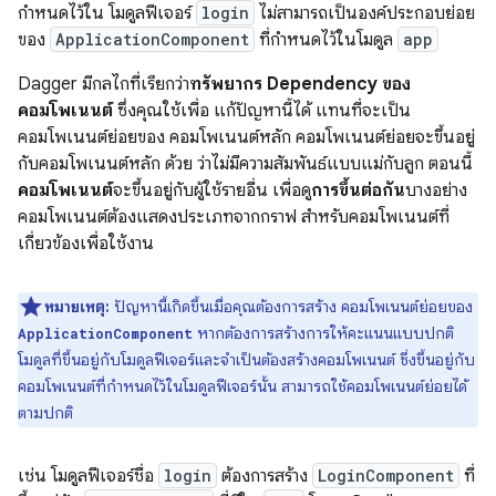
กำหนดไว้ใน โมดูลฟีเจอร์
login
ไม่สามารถเป็นองค์ประกอบย่อย
ของ
ApplicationComponent
ที่กำหนดไว้ในโมดูล
app
Dagger มีกลไกที่เรียกว่า
ทรัพยากร Dependency ของ
คอมโพเนนต์
ซึ่งคุณใช้เพื่อ แก้ปัญหานี้ได้ แทนที่จะเป็น
คอมโพเนนต์ย่อยของ คอมโพเนนต์หลัก คอมโพเนนต์ย่อยจะขึ้นอยู่
กับคอมโพเนนต์หลัก ด้วย ว่าไม่มีความสัมพันธ์แบบแม่กับลูก ตอนนี้
คอมโพเนนต์
จะขึ้นอยู่กับผู้ใช้รายอื่น เพื่อดู
การขึ้นต่อกัน
บางอย่าง
คอมโพเนนต์ต้องแสดงประเภทจากกราฟ สำหรับคอมโพเนนต์ที่
เกี่ยวข้องเพื่อใช้งาน
หมายเหตุ:
ปัญหานี้เกิดขึ้นเมื่อคุณต้องการสร้าง คอมโพเนนต์ย่อยของ
หากต้องการสร้างการให้คะแนนแบบปกติ
ApplicationComponent
โมดูลที่ขึ้นอยู่กับโมดูลฟีเจอร์และจำเป็นต้องสร้างคอมโพเนนต์ ซึ่งขึ้นอยู่กับ
คอมโพเนนต์ที่กำหนดไว้ในโมดูลฟีเจอร์นั้น สามารถใช้คอมโพเนนต์ย่อยได้
ตามปกติ
เช่น โมดูลฟีเจอร์ชื่อ
login
ต้องการสร้าง
LoginComponent
ที่