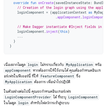
override
fun
onCreate
(
savedInstanceState
:
Bundle
// Creation of the login graph using the applic
loginComponent
=
(
applicationContext
as
MyDagg
.
appComponent
.
loginCompone
// Make Dagger instantiate @Inject fields in L
loginComponent
.
inject
(
this
)
...
}
}
เนื่องจากโมดูล
login
ไม่ทราบเกี่ยวกับ
MyApplication
หรือ
appComponent
หากต้องการให้ใช้งานได้ คุณต้องกำหนดอินเท
อร์เฟซในฟีเจอร์นี้ ที่ให้
FeatureComponent
ซึ่ง
MyApplication
ต้องการ เพื่อนำไปปฏิบัติ
ในตัวอย่างต่อไปนี้ คุณจะกำหนดอินเทอร์เฟซ
LoginComponentProvider
ได้ ที่ระบุ
LoginComponent
ในโมดูล
login
สำหรับโฟลว์การเข้าสู่ระบบ