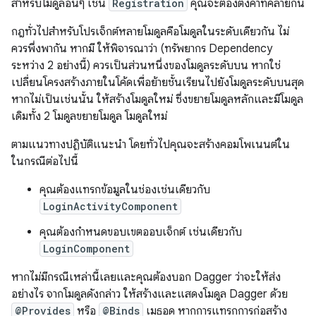
สำหรับโมดูลอื่นๆ เช่น
Registration
คุณจะต้องตั้งค่าที่คล้ายกัน
กฎทั่วไปสำหรับโปรเจ็กต์หลายโมดูลคือโมดูลในระดับเดียวกัน ไม่
ควรพึ่งพากัน หากมี ให้พิจารณาว่า (ทรัพยากร Dependency
ระหว่าง 2 อย่างนี้) ควรเป็นส่วนหนึ่งของโมดูลระดับบน หากใช่
เปลี่ยนโครงสร้างภายในโค้ดเพื่อย้ายชั้นเรียนไปยังโมดูลระดับบนสุด
หากไม่เป็นเช่นนั้น ให้สร้างโมดูลใหม่ ซึ่งขยายโมดูลหลักและมีโมดูล
เดิมทั้ง 2 โมดูลขยายโมดูล โมดูลใหม่
ตามแนวทางปฏิบัติแนะนำ โดยทั่วไปคุณจะสร้างคอมโพเนนต์ใน
ในกรณีต่อไปนี้
คุณต้องแทรกข้อมูลในช่องเช่นเดียวกับ
LoginActivityComponent
คุณต้องกำหนดขอบเขตออบเจ็กต์ เช่นเดียวกับ
LoginComponent
หากไม่มีกรณีเหล่านี้เลยและคุณต้องบอก Dagger ว่าจะให้ส่ง
อย่างไร จากโมดูลดังกล่าว ให้สร้างและแสดงโมดูล Dagger ด้วย
@Provides
หรือ
@Binds
เมธอด หากการแทรกการก่อสร้าง