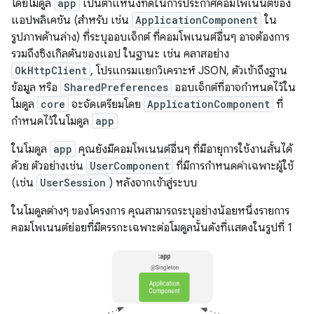
โดยโมดูล
app
เป็นตำแหน่งที่ดีในการประกาศคอมโพเนนต์ของ
แอปพลิเคชัน (สำหรับ เช่น
ApplicationComponent
ใน
รูปภาพด้านล่าง) ที่ระบุออบเจ็กต์ ที่คอมโพเนนต์อื่นๆ อาจต้องการ
รวมถึงซิงเกิลตันของแอป ในฐานะ เช่น คลาสอย่าง
OkHttpClient
, โปรแกรมแยกวิเคราะห์ JSON, ตัวเข้าถึงฐาน
ข้อมูล หรือ
SharedPreferences
ออบเจ็กต์ที่อาจกำหนดไว้ใน
โมดูล
core
จะจัดเตรียมโดย
ApplicationComponent
ที่
กำหนดไว้ในโมดูล
app
ในโมดูล
app
คุณยังมีคอมโพเนนต์อื่นๆ ที่มีอายุการใช้งานสั้นได้
ด้วย ตัวอย่างเช่น
UserComponent
ที่มีการกำหนดค่าเฉพาะผู้ใช้
(เช่น
UserSession
) หลังจากเข้าสู่ระบบ
ในโมดูลต่างๆ ของโครงการ คุณสามารถระบุอย่างน้อยหนึ่งรายการ
คอมโพเนนต์ย่อยที่มีตรรกะเฉพาะต่อโมดูลนั้นดังที่แสดงในรูปที่ 1