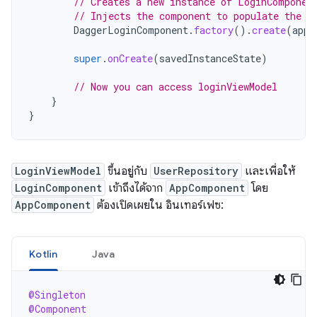
// Creates a new instance of LoginComponen
// Injects the component to populate the @
DaggerLoginComponent
.
factory
().
create
(
appC
super
.
onCreate
(
savedInstanceState
)
// Now you can access loginViewModel
}
}
LoginViewModel
ขึ้นอยู่กับ
UserRepository
และเพื่อให้
LoginComponent
เข้าถึงได้จาก
AppComponent
โดย
AppComponent
ต้องเปิดเผยใน อินเทอร์เฟซ:
Kotlin
Java
@Singleton
@Component