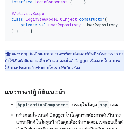
interface
LoginComponent
{
...
}
@ActivityScope
class
LoginViewModel
@Inject
constructor
(
private
val
userRepository
:
UserRepository
)
{
...
}
หมายเหตุ:
ไม่เปิดเผยทุกประเภทที่คอมโพเนนต์อ้างอิงต้องการจาก จะ
ทำให้เกิดข้อผิดพลาดเกี่ยวกับเวลาคอมไพล์ Dagger เนื่องจากไม่สามารถ
ให้ บางประเภทสำหรับคอมโพเนนต์ที่เกี่ยวข้อง
แนวทางปฏิบัติแนะนำ
ApplicationComponent
ควรอยู่ในโมดูล
app
เสมอ
สร้างคอมโพเนนต์ Dagger ในโมดูลหากต้องการดำเนินการ
แทรกฟิลด์ ในโมดูลนี้ หรือคุณต้องกำหนดขอบเขตออบเจ็กต์
สำหรับขั้นตอนที่เฉพาะเจาะจงของ แอปพลิเคชันของคุณ