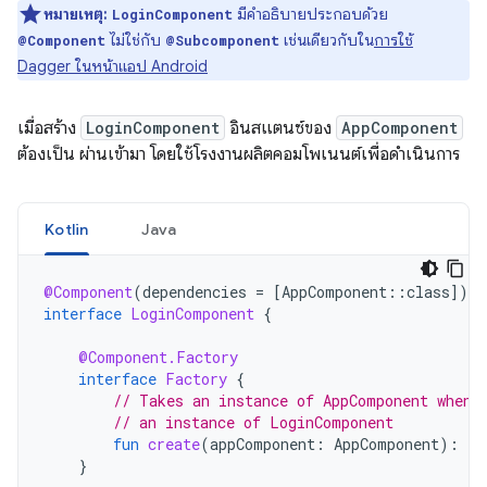
หมายเหตุ:
มีคำอธิบายประกอบด้วย
LoginComponent
ไม่ใช่กับ
เช่นเดียวกับใน
การใช้
@Component
@Subcomponent
Dagger ในหน้าแอป Android
เมื่อสร้าง
LoginComponent
อินสแตนซ์ของ
AppComponent
ต้องเป็น ผ่านเข้ามา โดยใช้โรงงานผลิตคอมโพเนนต์เพื่อดำเนินการ
Kotlin
Java
@Component
(
dependencies
=
[
AppComponent
::
class
]
)
interface
LoginComponent
{
@Component.Factory
interface
Factory
{
// Takes an instance of AppComponent when 
// an instance of LoginComponent
fun
create
(
appComponent
:
AppComponent
):
Lo
}