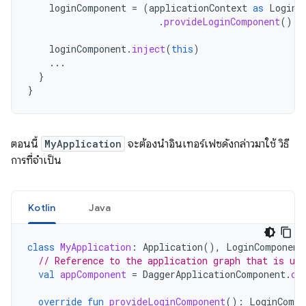
loginComponent
=
(
applicationContext
as
LoginC
.
provideLoginComponent
()
loginComponent
.
inject
(
this
)
...
}
}
ตอนนี้
MyApplication
จะต้องนำอินเทอร์เฟซดังกล่าวมาใช้ วิธี
การที่จำเป็น
Kotlin
Java
class
MyApplication
:
Application
(),
LoginComponent
// Reference to the application graph that is use
val
appComponent
=
DaggerApplicationComponent
.
cr
override
fun
provideLoginComponent
():
LoginCompo