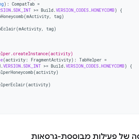
ng
):
CompatTab
=
RSION
.
SDK_INT
>
=
Build
.
VERSION_CODES
.
HONEYCOMB
)
{
bHoneycomb
(
mActivity
,
tag
)
bEclair
(
mActivity
,
tag
)
elper.createInstance(activity)
ce
(
activity
:
FragmentActivity
):
TabHelper
=
d
.
VERSION
.
SDK_INT
>
=
Build
.
VERSION_CODES
.
HONEYCOMB
)
{
elperHoneycomb
(
activity
)
elperEclair
(
activity
)
סה של פעילות מבוססת-גרסאות