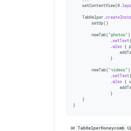
setContentView
(
R
.
lay
TabHelper
.
createInst
setUp
()
newTab
(
"photos"
)
.
setText
.
also
{
addT
}
newTab
(
"videos"
)
.
setText
.
also
{
addT
}
}
}
קט
TabHelperHoneycomb
או