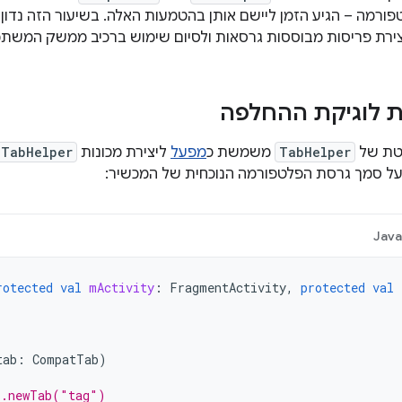
ורמה – הגיע הזמן ליישם אותן בהטמעות האלה. בשיעור הזה נדון ב
צירת פריסות מבוססות גרסאות ולסיום שימוש ברכיב ממשק המשת
ת לוגיקת ההחלפה
טת של
TabHelper
משמשת כ
מפעל
ליצירת מכונות
TabHelper
על סמך גרסת הפלטפורמה הנוכחית של המכשיר:
Jav
rotected
val
mActivity
:
FragmentActivity
,
protected
val
tab
:
CompatTab
)
r.newTab("tag")