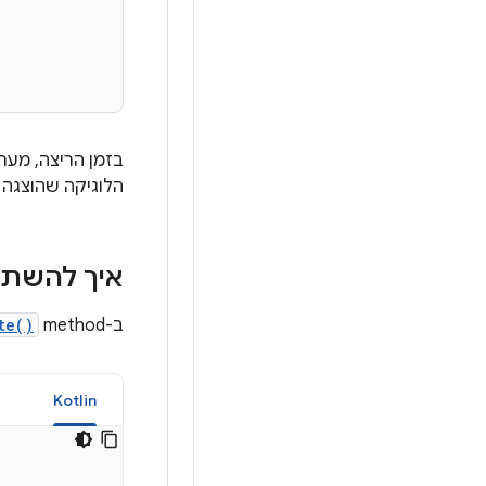
בזמן הריצה, מערכת Android תחליט איזו גרסה 
הלוגיקה שהוצגה 
איך להשתמש
ב-method
te()
a
Kotlin