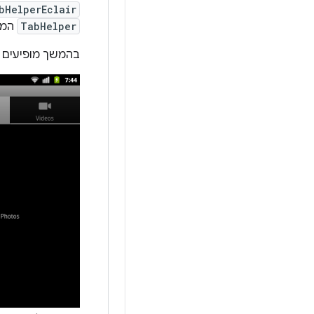
bHelperEclair
TabHelper
המש
בהמשך מופיעים שני צילו