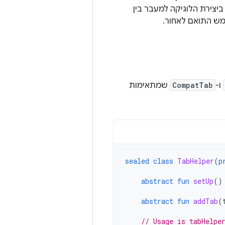
יצירת הלוגיקה למעבר בין
מש התואם לאחור.
ו-
CompatTab
שמתאימות
sealed
class
TabHelper
(
p
abstract
fun
setUp
()
abstract
fun
addTab
(
// Usage is tabHelpe