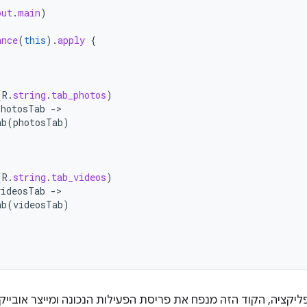
out
.
main
)
ance
(
this
).
apply
{
(
R
.
string
.
tab_photos
)
photosTab
-
ab
(
photosTab
)
(
R
.
string
.
tab_videos
)
videosTab
-
ab
(
videosTab
)
יקציה, הקוד הזה מנפח את פריסת הפעילות הנכונה ומייצר אוביי