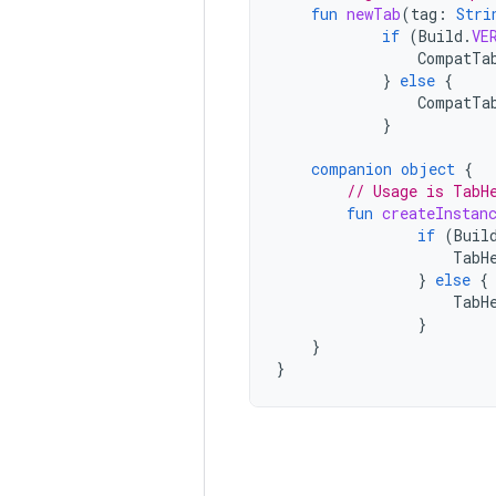
fun
newTab
(
tag
:
Stri
if
(
Build
.
VE
CompatTa
}
else
{
CompatTa
}
companion
object
{
// Usage is TabH
fun
createInstan
if
(
Buil
TabH
}
else
{
TabH
}
}
}