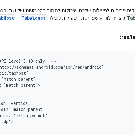
ם פריסות לפעילות שלכם שיכולות לתמוך בהטמעות של שתי הכרט
Tab
), צריך לוודא שפריסת הפעילות מכילה
TabWidget
ו-
abHost
res/l
API
level
5-10
only.
-->

="match_parent">

5dp">
