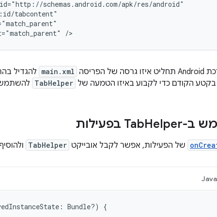
t="match_parent"
/>
של הפריסה
main.xml
להגדיל בהת
בקטע הקודם כדי לקבוע באיזו הטמעה של
TabHelper
להשתמש.
 ב-Tab
Helper בפעילות
onCrea
של הפעילות, אפשר לקבל אובייקט
TabHelper
ולהוסיף
Jav
vedInstanceState
:
Bundle?)
{