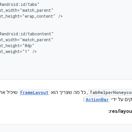
ut_height="wrap_content"
/>

ut_weight="1"
/>

TabHelperHoneyco
, כל מה שצריך הוא
FrameLayout
שיכיל את ת
ים על ידי
ActionBar
:
res/layou