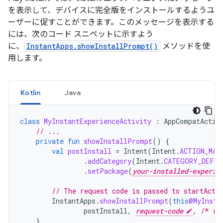
を表示して、デバイスに完全版をインストールするようユ
ーザーに促すことができます。このメッセージを表示する
には、次のコード スニペットに示すよう
に、
InstantApps.showInstallPrompt()
メソッドを使
用します。
Kotlin
Java
class
MyInstantExperienceActivity
:
AppCompatActiv
// ...
private
fun
showInstallPrompt
()
{
val
postInstall
=
Intent
(
Intent
.
ACTION_MAI
.
addCategory
(
Intent
.
CATEGORY_DEFAU
.
setPackage
(
your-installed-experie
// The request code is passed to startActi
InstantApps
.
showInstallPrompt
(
this
@MyInsta
postInstall
,
request-code
,
/* re
}