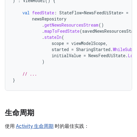
)
:
ViewModel
()
{
val
feedState
:
StateFlow<NewsFeedUiState>
=
newsRepository
.
getNewsResourcesStream
()
.
mapToFeedState
(
savedNewsResourcesStat
.
stateIn
(
scope
=
viewModelScope
,
started
=
SharingStarted
.
WhileSubs
initialValue
=
NewsFeedUiState
.
Loa
)
// ...
}
生命周期
使用
Activity 生命周期
时的最佳实践：