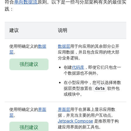
符合
单向数据流
原则。以下是一些与分层架构有关的最佳实
践：
建议
说明
使用明确定义的
数据
数据层
用于向应用的其余部分公开
层
。
应用数据，并且包含应用的绝大部
分业务逻辑。
强烈建议
创建
代码库
，即使它们只包含一
个数据源也不例外。
在小型应用中，您可以选择将数
data
据层类型放置在
软件包
或模块中。
使用明确定义的
界面
界面层
用于在屏幕上显示应用数
层
。
据，并充当主要的用户互动点。
Jetpack Compose
是推荐用于构
建应用界面的新工具包。
强烈建议