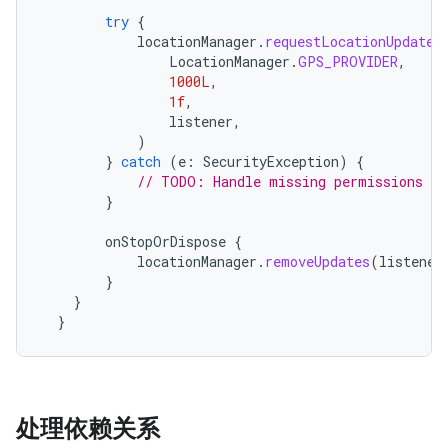
try
{
locationManager
.
requestLocationUpdates
LocationManager
.
GPS_PROVIDER
,
1000L
,
1f
,
listener
,
)
}
catch
(
e
:
SecurityException
)
{
// TODO: Handle missing permissions
}
onStopOrDispose
{
locationManager
.
removeUpdates
(
listener
}
}
}
处理依赖关系