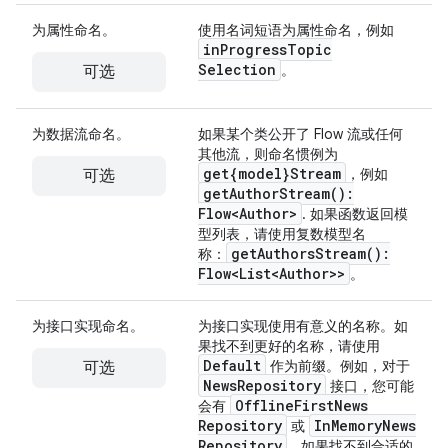
为属性命名。
使用名词短语为属性命名，例如
in
Progress
Topic
Selection
。
可选
为数据流命名。
如果某个类公开了 Flow 流或任何
其他流，则命名惯例为
get{model}Stream
，例如
可选
get
Author
Stream(
):
Flow<Author>
. 如果函数返回模
型列表，请使用复数模型名
get
Authors
Stream(
):
称：
Flow<List<Author>>
。
为接口实现命名。
为接口实现使用有意义的名称。如
果找不到更好的名称，请使用
Default
作为前缀。例如，对于
可选
News
Repository
接口，您可能
Offline
First
News
会有
Repository
In
Memory
News
或
Repository
。如果找不到合适的