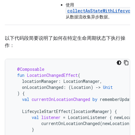
使用
collectAsStateWithLifecycl
从数据流收集异步数据。
以下代码段简要说明了如何在特定生命周期状态下执行操
作：
@Composable
fun
LocationChangedEffect
(
locationManager
:
LocationManager
,
onLocationChanged
:
(
Location
)
-
>
Unit
)
{
val
currentOnLocationChanged
by
rememberUpdate
LifecycleStartEffect
(
locationManager
)
{
val
listener
=
LocationListener
{
newLocat
currentOnLocationChanged
(
newLocation
)
}