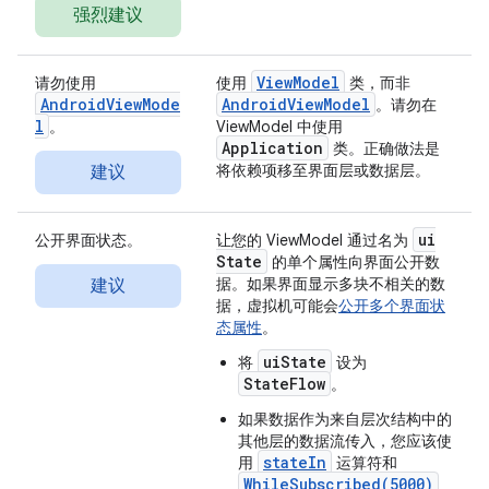
强烈建议
ViewModel
请勿使用
使用
类，而非
AndroidViewMode
AndroidViewModel
。请勿在
l
。
ViewModel 中使用
Application
类。正确做法是
将依赖项移至界面层或数据层。
建议
ui
公开界面状态。
让您的 ViewModel 通过名为
State
的单个属性向界面公开数
据。如果界面显示多块不相关的数
建议
据，虚拟机可能会
公开多个界面状
态属性
。
uiState
将
设为
StateFlow
。
如果数据作为来自层次结构中的
其他层的数据流传入，您应该使
stateIn
用
运算符和
WhileSubscribed(5000)