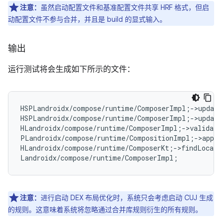
注意：
虽然启动配置文件和基准配置文件共享 HRF 格式，但启
动配置文件不参与合并，并且是 build 的显式输入。
输出
运行测试将会生成如下所示的文件：
HSPLandroidx
/
compose
/
runtime
/
ComposerImpl
;
->
update
HSPLandroidx
/
compose
/
runtime
/
ComposerImpl
;
->
update
HLandroidx
/
compose
/
runtime
/
ComposerImpl
;
->
validate
PLandroidx
/
compose
/
runtime
/
CompositionImpl
;
->
apply
HLandroidx
/
compose
/
runtime
/
ComposerKt
;
->
findLocati
Landroidx
/
compose
/
runtime
/
ComposerImpl
;
注意：
进行启动 DEX 布局优化时，系统只会考虑启动 CUJ 生成
的规则。这意味着系统将忽略通过合并库规则衍生的所有规则。