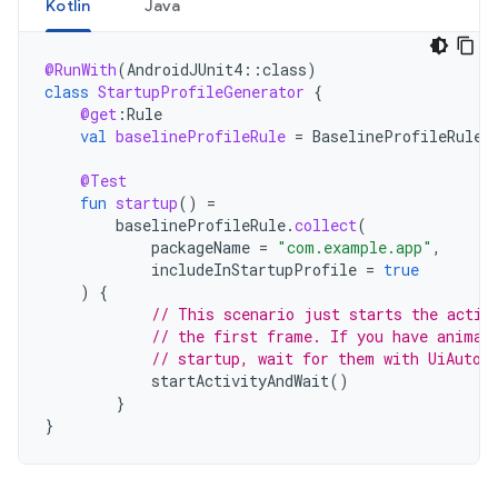
Kotlin
Java
@RunWith
(
AndroidJUnit4
::
class
)
class
StartupProfileGenerator
{
@get
:
Rule
val
baselineProfileRule
=
BaselineProfileRule
(
@Test
fun
startup
()
=
baselineProfileRule
.
collect
(
packageName
=
"com.example.app"
,
includeInStartupProfile
=
true
)
{
// This scenario just starts the activ
// the first frame. If you have animat
// startup, wait for them with UiAutom
startActivityAndWait
()
}
}