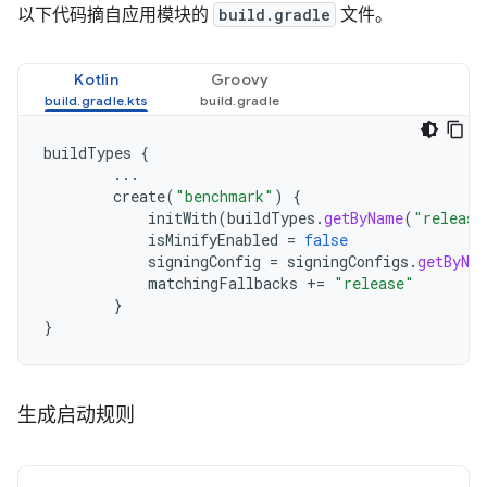
以下代码摘自应用模块的
build.gradle
文件。
Kotlin
Groovy
buildTypes
{
...
create
(
"benchmark"
)
{
initWith
(
buildTypes
.
getByName
(
"release
isMinifyEnabled
=
false
signingConfig
=
signingConfigs
.
getByNa
matchingFallbacks
+=
"release"
}
}
生成启动规则