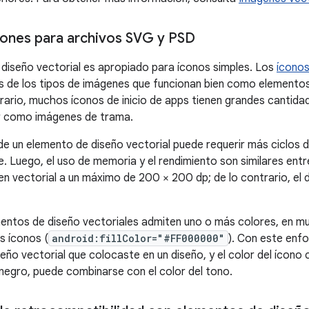
ones para archivos SVG y PSD
diseño vectorial es apropiado para íconos simples. Los
íconos
 de los tipos de imágenes que funcionan bien como elementos
trario, muchos íconos de inicio de apps tienen grandes cantid
r como imágenes de trama.
l de un elemento de diseño vectorial puede requerir más ciclos
. Luego, el uso de memoria y el rendimiento son similares e
gen vectorial a un máximo de 200 × 200 dp; de lo contrario, el
entos de diseño vectoriales admiten uno o más colores, en m
s íconos (
android:fillColor="#FF000000"
). Con este enf
ño vectorial que colocaste en un diseño, y el color del ícono c
 negro, puede combinarse con el color del tono.