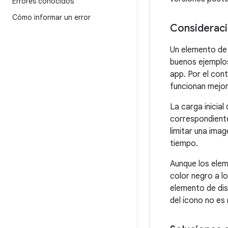
Errores conocidos
Cómo informar un error
Consideraci
Un elemento de 
buenos ejemplos
app. Por el con
funcionan mejo
La carga inicia
correspondiente
limitar una ima
tiempo.
Aunque los elem
color negro a lo
elemento de dise
del ícono no es