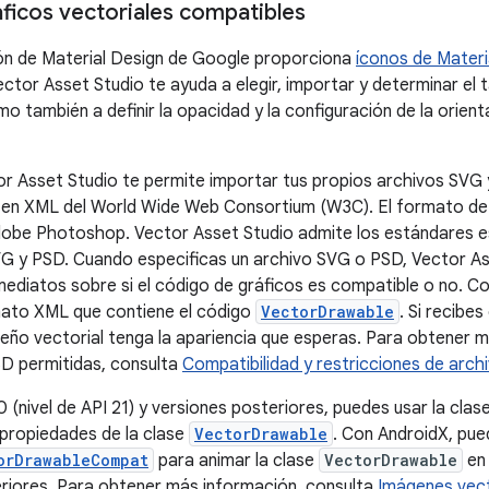
áficos vectoriales compatibles
ón de Material Design de Google proporciona
íconos de Materi
ector Asset Studio te ayuda a elegir, importar y determinar el
mo también a definir la opacidad y la configuración de la orien
r Asset Studio te permite importar tus propios archivos SVG
 en XML del World Wide Web Consortium (W3C). El formato de
obe Photoshop. Vector Asset Studio admite los estándares es
G y PSD. Cuando especificas un archivo SVG o PSD, Vector As
ediatos sobre si el código de gráficos es compatible o no. Con
mato XML que contiene el código
VectorDrawable
. Si recibes
eño vectorial tenga la apariencia que esperas. Para obtener m
D permitidas, consulta
Compatibilidad y restricciones de arch
 (nivel de API 21) y versiones posteriores, puedes usar la clas
 propiedades de la clase
VectorDrawable
. Con AndroidX, pue
orDrawableCompat
para animar la clase
VectorDrawable
en 
riores. Para obtener más información, consulta
Imágenes vec