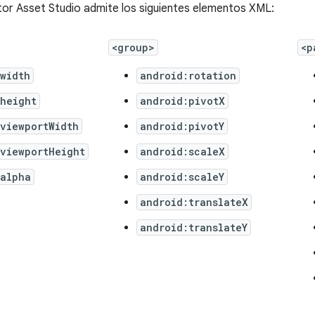
tor Asset Studio admite los siguientes elementos XML:
<group>
<p
width
android:rotation
:height
android:pivotX
viewportWidth
android:pivotY
:viewportHeight
android:scaleX
:alpha
android:scaleY
android:translateX
android:translateY