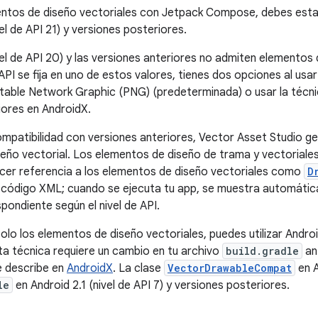
ntos de diseño vectoriales con Jetpack Compose, debes establ
el de API 21) y versiones posteriores.
el de API 20) y las versiones anteriores no admiten elementos d
API se fija en uno de estos valores, tienes dos opciones al usa
table Network Graphic (PNG) (predeterminada) o usar la técni
iores en AndroidX.
mpatibilidad con versiones anteriores, Vector Asset Studio g
eño vectorial. Los elementos de diseño de trama y vectoriale
cer referencia a los elementos de diseño vectoriales como
D
código XML; cuando se ejecuta tu app, se muestra automátic
pondiente según el nivel de API.
solo los elementos de diseño vectoriales, puedes utilizar Andro
ta técnica requiere un cambio en tu archivo
build.gradle
an
e describe en
AndroidX
. La clase
VectorDrawableCompat
en A
le
en Android 2.1 (nivel de API 7) y versiones posteriores.