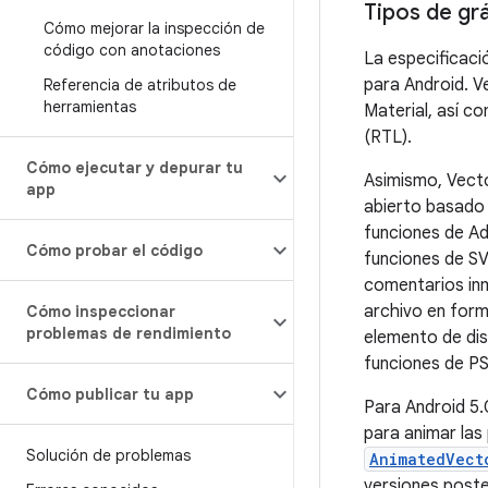
Tipos de gr
Cómo mejorar la inspección de
código con anotaciones
La especificaci
para Android. V
Referencia de atributos de
herramientas
Material, así co
(RTL).
Cómo ejecutar y depurar tu
Asimismo, Vecto
app
abierto basado
funciones de Ad
Cómo probar el código
funciones de SV
comentarios inm
archivo en for
Cómo inspeccionar
problemas de rendimiento
elemento de dis
funciones de PS
Cómo publicar tu app
Para Android 5.0
para animar las
Solución de problemas
AnimatedVect
versiones poste