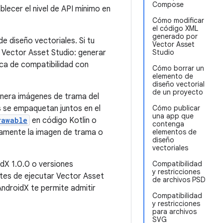
Compose
ecer el nivel de API mínimo en
Cómo modificar
el código XML
generado por
e diseño vectoriales. Si tu
Vector Asset
r Vector Asset Studio: generar
Studio
ca de compatibilidad con
Cómo borrar un
elemento de
diseño vectorial
de un proyecto
enera imágenes de trama del
s se empaquetan juntos en el
Cómo publicar
una app que
rawable
en código Kotlin o
contenga
amente la imagen de trama o
elementos de
diseño
vectoriales
idX 1.0.0 o versiones
Compatibilidad
y restricciones
tes de ejecutar Vector Asset
de archivos PSD
ndroidX te permite admitir
Compatibilidad
y restricciones
para archivos
SVG