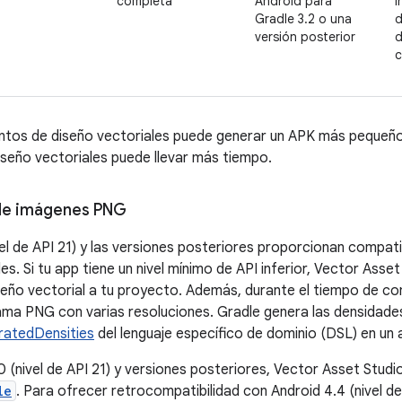
completa
Android para
i
Gradle 3.2 o una
d
versión posterior
c
ntos de diseño vectoriales puede generar un APK más pequeño, p
seño vectoriales puede llevar más tiempo.
de imágenes PNG
vel de API 21) y las versiones posteriores proporcionan compat
es. Si tu app tiene un nivel mínimo de API inferior, Vector Asse
eño vectorial a tu proyecto. Además, durante el tiempo de co
ma PNG con varias resoluciones. Gradle genera las densidade
ratedDensities
del lenguaje específico de dominio (DSL) en un
0 (nivel de API 21) y versiones posteriores, Vector Asset Stud
le
. Para ofrecer retrocompatibilidad con Android 4.4 (nivel de