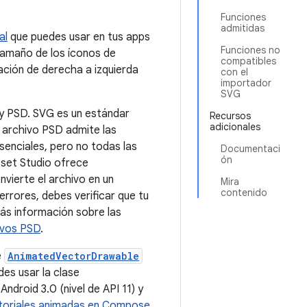
Funciones
admitidas
al
que puedes usar en tus apps
Funciones no
 tamaño de los íconos de
compatibles
tación de derecha a izquierda
con el
importador
SVG
 y PSD. SVG es un estándar
Recursos
adicionales
 archivo PSD admite las
enciales, pero no todas las
Documentaci
ón
set Studio ofrece
vierte el archivo en un
Mira
contenido
 errores, debes verificar que tu
ás información sobre las
ivos PSD
.
e
AnimatedVectorDrawable
des usar la clase
Android 3.0 (nivel de API 11) y
toriales animadas en Compose
.