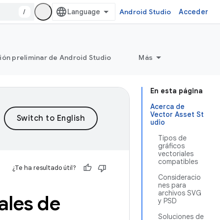
/
Android Studio
Acceder
ión preliminar de Android Studio
Más
En esta página
Acerca de
Vector Asset St
udio
Tipos de
gráficos
vectoriales
compatibles
¿Te ha resultado útil?
Consideracio
nes para
archivos SVG
ales de
y PSD
Soluciones de