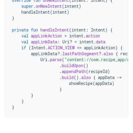
override
fun
onNewIntent
(
intent
:
Intent
)
{
super
.
onNewIntent
(
intent
)
handleIntent
(
intent
)
}
private
fun
handleIntent
(
intent
:
Intent
)
{
val
appLinkAction
=
intent
.
action
val
appLinkData
:
Uri? 
=
intent
.
data
if
(
Intent
.
ACTION_VIEW
==
appLinkAction
)
{
appLinkData
?.
lastPathSegment
?.
also
{
recip
Uri
.
parse
(
"content://com.recipe_app/re
.
buildUpon
()
.
appendPath
(
recipeId
)
.
build
().
also
{
appData
-
showRecipe
(
appData
)
}
}
}
}