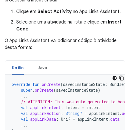
processar a intent criada:
Clique em
Select Activity
no App Links Assistant.
Selecione uma atividade na lista e clique em
Insert
Code
.
O App Links Assistant vai adicionar código à atividade
desta forma:
Kotlin
Java
override
fun
onCreate
(
savedInstanceState
:
Bundle?)
super
.
onCreate
(
savedInstanceState
)
...
// ATTENTION: This was auto-generated to handl
val
appLinkIntent
:
Intent
=
intent
val
appLinkAction
:
String?
=
appLinkIntent
.
act
val
appLinkData
:
Uri? 
=
appLinkIntent
.
data
...