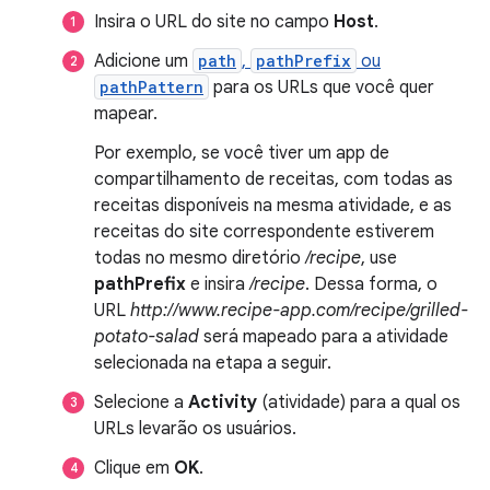
Insira o URL do site no campo
Host
.
Adicione um
path
,
pathPrefix
ou
pathPattern
para os URLs que você quer
mapear.
Por exemplo, se você tiver um app de
compartilhamento de receitas, com todas as
receitas disponíveis na mesma atividade, e as
receitas do site correspondente estiverem
todas no mesmo diretório
/recipe
, use
pathPrefix
e insira
/recipe
. Dessa forma, o
URL
http://www.recipe-app.com/recipe/grilled-
potato-salad
será mapeado para a atividade
selecionada na etapa a seguir.
Selecione a
Activity
(atividade) para a qual os
URLs levarão os usuários.
Clique em
OK
.