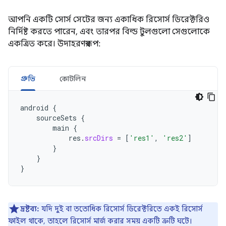
আপনি একটি সোর্স সেটের জন্য একাধিক রিসোর্স ডিরেক্টরিও
নির্দিষ্ট করতে পারেন, এবং তারপর বিল্ড টুলগুলো সেগুলোকে
একত্রিত করে। উদাহরণস্বরূপ:
গ্রুভি
কোটলিন
android
{
sourceSets
{
main
{
res
.
srcDirs
=
[
'res1'
,
'res2'
]
}
}
}
দ্রষ্টব্য:
যদি দুই বা ততোধিক রিসোর্স ডিরেক্টরিতে একই রিসোর্স
ফাইল থাকে, তাহলে রিসোর্স মার্জ করার সময় একটি ত্রুটি ঘটে।