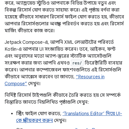
করে, অ্যান্ড্রয়েড স্টুডিও আপনাকে বিভিন্ন উপায়ে নতুন এবং
বিকল্প রিসোর্স যোগ করতে সাহায্য করে। এই পৃষ্ঠায় বর্ণনা করা
হয়েছে কীভাবে সাধারণ রিসোর্স ফাইল যোগ করতে হয়, কীভাবে
আপনার রিসোর্সগুলোর অবস্থান পরিবর্তন করতে হয় এবং রিসোর্স
মার্জিং কীভাবে কাজ করে।
Jetpack Compose-এ, আপনি XML লেআউটের পরিবর্তে
Kotlin-এ আপনার UI সংজ্ঞায়িত করেন। তবে, আইকন, ফন্ট
এবং অনুবাদের মতো অ্যাপ-স্তরের স্ট্যাটিক অ্যাসেটগুলি
সংরক্ষণ করার জন্য আপনি এখনও
res/
ডিরেক্টরিটি ব্যবহার
করেন। আপনার কম্পোজেবল ফাংশনগুলিতে এই রিসোর্সগুলি
কীভাবে অ্যাক্সেস করবেন তা জানতে,
“Resources in
Compose”
দেখুন।
নির্দিষ্ট রিসোর্স টাইপগুলি কীভাবে তৈরি করতে হয় সে সম্পর্কে
বিস্তারিত জানতে নিম্নলিখিত পৃষ্ঠাগুলি দেখুন:
স্ট্রিং ফাইল যোগ করতে,
‘Translations Editor’ দিয়ে UI-
কে স্থানীয়করণ করুন
দেখুন।