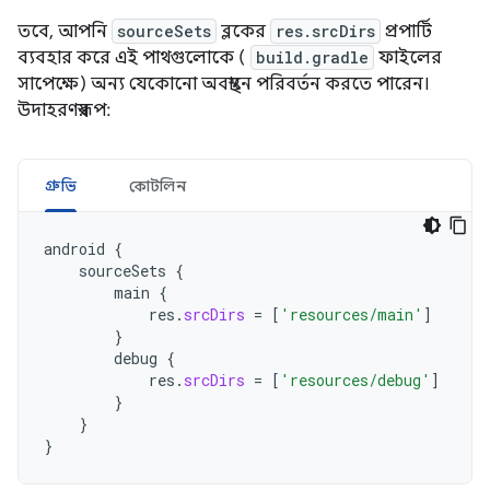
তবে, আপনি
sourceSets
ব্লকের
res.srcDirs
প্রপার্টি
ব্যবহার করে এই পাথগুলোকে (
build.gradle
ফাইলের
সাপেক্ষে) অন্য যেকোনো অবস্থানে পরিবর্তন করতে পারেন।
উদাহরণস্বরূপ:
গ্রুভি
কোটলিন
android
{
sourceSets
{
main
{
res
.
srcDirs
=
[
'resources/main'
]
}
debug
{
res
.
srcDirs
=
[
'resources/debug'
]
}
}
}