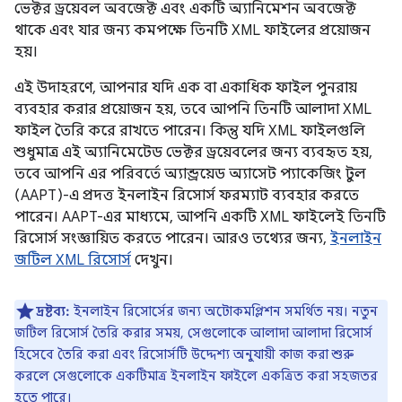
ভেক্টর ড্রয়েবল অবজেক্ট এবং একটি অ্যানিমেশন অবজেক্ট
থাকে এবং যার জন্য কমপক্ষে তিনটি XML ফাইলের প্রয়োজন
হয়।
এই উদাহরণে, আপনার যদি এক বা একাধিক ফাইল পুনরায়
ব্যবহার করার প্রয়োজন হয়, তবে আপনি তিনটি আলাদা XML
ফাইল তৈরি করে রাখতে পারেন। কিন্তু যদি XML ফাইলগুলি
শুধুমাত্র এই অ্যানিমেটেড ভেক্টর ড্রয়েবলের জন্য ব্যবহৃত হয়,
তবে আপনি এর পরিবর্তে অ্যান্ড্রয়েড অ্যাসেট প্যাকেজিং টুল
(AAPT)-এ প্রদত্ত ইনলাইন রিসোর্স ফরম্যাট ব্যবহার করতে
পারেন। AAPT-এর মাধ্যমে, আপনি একটি XML ফাইলেই তিনটি
রিসোর্স সংজ্ঞায়িত করতে পারেন। আরও তথ্যের জন্য,
ইনলাইন
জটিল XML রিসোর্স
দেখুন।
দ্রষ্টব্য:
ইনলাইন রিসোর্সের জন্য অটোকমপ্লিশন সমর্থিত নয়। নতুন
জটিল রিসোর্স তৈরি করার সময়, সেগুলোকে আলাদা আলাদা রিসোর্স
হিসেবে তৈরি করা এবং রিসোর্সটি উদ্দেশ্য অনুযায়ী কাজ করা শুরু
করলে সেগুলোকে একটিমাত্র ইনলাইন ফাইলে একত্রিত করা সহজতর
হতে পারে।