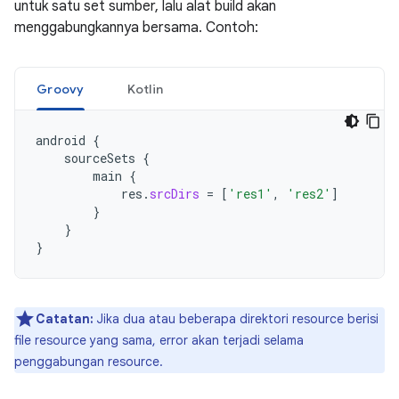
untuk satu set sumber, lalu alat build akan
menggabungkannya bersama. Contoh:
Groovy
Kotlin
android
{
sourceSets
{
main
{
res
.
srcDirs
=
[
'res1'
,
'res2'
]
}
}
}
Catatan:
Jika dua atau beberapa direktori resource berisi
file resource yang sama, error akan terjadi selama
penggabungan resource.