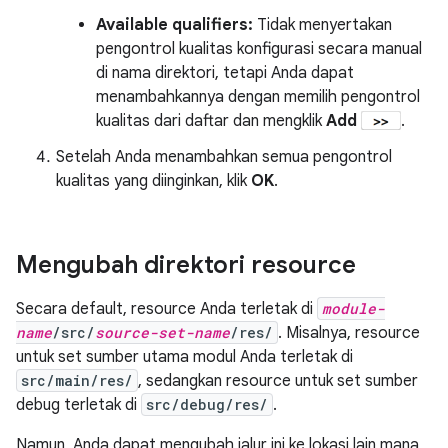
Available qualifiers:
Tidak menyertakan
pengontrol kualitas konfigurasi secara manual
di nama direktori, tetapi Anda dapat
menambahkannya dengan memilih pengontrol
kualitas dari daftar dan mengklik
Add
.
Setelah Anda menambahkan semua pengontrol
kualitas yang diinginkan, klik
OK
.
Mengubah direktori resource
Secara default, resource Anda terletak di
module-
name
/src/
source-set-name
/res/
. Misalnya, resource
untuk set sumber utama modul Anda terletak di
src/main/res/
, sedangkan resource untuk set sumber
debug terletak di
src/debug/res/
.
Namun, Anda dapat mengubah jalur ini ke lokasi lain mana