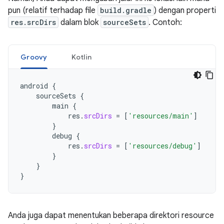
pun (relatif terhadap file
build.gradle
) dengan properti
res.srcDirs
dalam blok
sourceSets
. Contoh:
Groovy
Kotlin
android
{
sourceSets
{
main
{
res
.
srcDirs
=
[
'resources/main'
]
}
debug
{
res
.
srcDirs
=
[
'resources/debug'
]
}
}
}
Anda juga dapat menentukan beberapa direktori resource