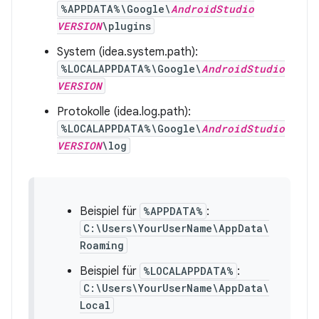
%APPDATA%\Google\
AndroidStudio
VERSION
\plugins
System (idea.system.path):
%LOCALAPPDATA%\Google\
AndroidStudio
VERSION
Protokolle (idea.log.path):
%LOCALAPPDATA%\Google\
AndroidStudio
VERSION
\log
Beispiel für
%APPDATA%
:
C:\Users\YourUserName\AppData\
Roaming
Beispiel für
%LOCALAPPDATA%
:
C:\Users\YourUserName\AppData\
Local