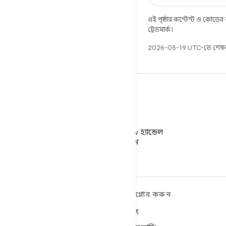
এই পৃষ্ঠার কন্টেন্ট ও কোডের
ট্রেডমার্ক।
2026-05-19 UTC-তে শেষব
X
X-এ @AndroidDev হ্যান্ডেল
ফলো করুন
ANDROID সম্পর্কে আরও
এক্সপ্লোর করুন
শিখুন
গেমিং
Android