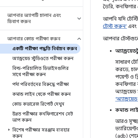
তৈরি, কনফিগার 
আপনার অ্যাপটি চালান এবং
আপনি যদি টেস্ট
ডিবাগ করুন
টেস্ট করুন’
এবং
আপনার টেস্টগুলো
আপনার কোড পরীক্ষা করুন
একটি পরীক্ষা পদ্ধতি নির্বাচন করুন
অ্যান্ড্রয়ে
অ্যান্ড্রয়েড স্টুডিওতে পরীক্ষা করুন
সাধারণ টেস
বিল্ড-পরিচালিত ডিভাইসগুলির
করতে, চালা
সাথে পরীক্ষা করুন
পয়েন্ট ও 
কনফিগার কর
পর্দা পরিবর্তনের বিরুদ্ধে পরীক্ষা
অ্যান্ড্রয
কমান্ড লাইন থেকে পরীক্ষা করুন
‘অ্যান্ড্রয
কোড কভারেজ রিপোর্ট দেখুন
কমান্ড লাই
উন্নত পরীক্ষার কনফিগারেশন সেট
আপ করুন
আরও সূক্ষ্
ভ্যারিয়েন
বিশেষ পরীক্ষার সরঞ্জাম ব্যবহার
(adb) শেল
করুন