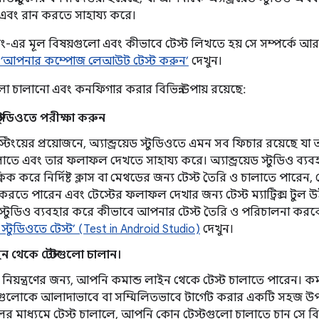
এবং রান করতে সাহায্য করে।
িং-এর মূল বিষয়গুলো এবং কীভাবে টেস্ট লিখতে হয় সে সম্পর্কে 
‘আপনার কম্পোজ লেআউট টেস্ট করুন’
দেখুন।
 চালানো এবং কনফিগার করার বিভিন্ন উপায় রয়েছে:
ড স্টুডিওতে পরীক্ষা করুন
্টিংয়ের প্রয়োজনে, অ্যান্ড্রয়েড স্টুডিওতে এমন সব ফিচার রয়েছ
তে এবং তার ফলাফল দেখতে সাহায্য করে। অ্যান্ড্রয়েড স্টুডিও ব্
ক্লিক করে নির্দিষ্ট ক্লাস বা মেথডের জন্য টেস্ট তৈরি ও চালাতে পারে
তে পারেন এবং টেস্টের ফলাফল দেখার জন্য টেস্ট ম্যাট্রিক্স টুল উই
়েড স্টুডিও ব্যবহার করে কীভাবে আপনার টেস্ট তৈরি ও পরিচালনা করব
়েড স্টুডিওতে টেস্ট’ (Test in Android Studio)
দেখুন।
ন থেকে টেস্টগুলো চালান।
ম নিয়ন্ত্রণের জন্য, আপনি কমান্ড লাইন থেকে টেস্ট চালাতে পারেন। ক
্টগুলোকে আলাদাভাবে বা সম্মিলিতভাবে টার্গেট করার একটি সহজ উপায় প
ের মাধ্যমে টেস্ট চালালে, আপনি কোন টেস্টগুলো চালাতে চান সে বি