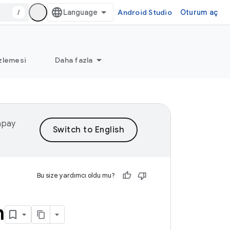
/
Android Studio
Oturum aç
zlemesi
Daha fazla
yapay
Bu size yardımcı oldu mu?
n