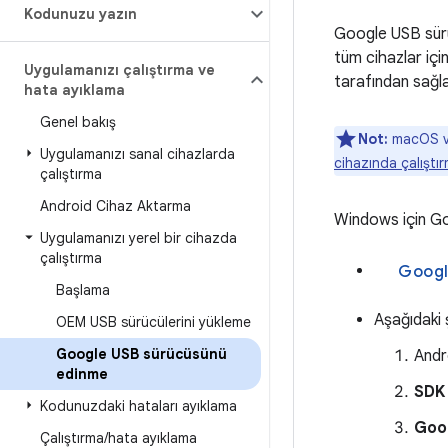
Kodunuzu yazın
Google USB sür
tüm cihazlar iç
Uygulamanızı çalıştırma ve
tarafından sağla
hata ayıklama
Genel bakış
Not:
macOS ve
Uygulamanızı sanal cihazlarda
cihazında çalıştı
çalıştırma
Android Cihaz Aktarma
Windows için Goo
Uygulamanızı yerel bir cihazda
çalıştırma
Başlama
Aşağıdaki 
OEM USB sürücülerini yükleme
Google USB sürücüsünü
Andr
edinme
SDK
Kodunuzdaki hataları ayıklama
Goo
Çalıştırma
/
hata ayıklama