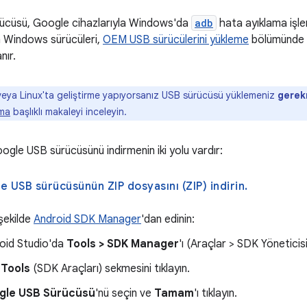
ücüsü, Google cihazlarıyla Windows'da
adb
hata ayıklama işlem
in Windows sürücüleri,
OEM USB sürücülerini yükleme
bölümünde lis
nır.
ya Linux'ta geliştirme yapıyorsanız USB sürücüsü yüklemeniz
gere
rma
başlıklı makaleyi inceleyin.
gle USB sürücüsünü indirmenin iki yolu vardır:
Google USB sürücüsünün ZIP dosyasını (ZIP) indirin.
şekilde
Android SDK Manager
'dan edinin:
oid Studio'da
Tools > SDK Manager
'ı (Araçlar > SDK Yöneticisi)
 Tools
(SDK Araçları) sekmesini tıklayın.
gle USB Sürücüsü
'nü seçin ve
Tamam
'ı tıklayın.