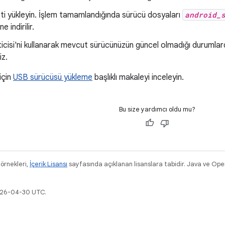
ti yükleyin. İşlem tamamlandığında sürücü dosyaları
android_
ne indirilir.
cisi'ni kullanarak mevcut sürücünüzün güncel olmadığı durumlard
iz.
 için
USB sürücüsü yükleme
başlıklı makaleyi inceleyin.
Bu size yardımcı oldu mu?
 örnekleri,
İçerik Lisansı
sayfasında açıklanan lisanslara tabidir. Java ve OpenJ
2026-04-30 UTC.