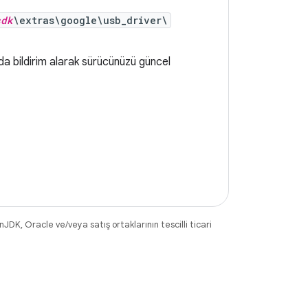
sdk
\extras\google\usb_driver\
a bildirim alarak sürücünüzü güncel
DK, Oracle ve/veya satış ortaklarının tescilli ticari