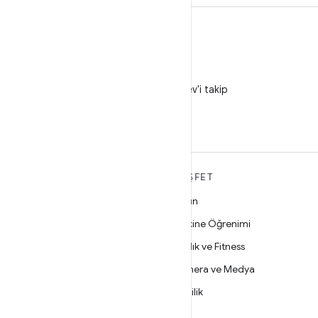
X
X'te @AndroidDev'i takip
edin
ANDROID HAKKINDA
KEŞFET
DAHA FAZLA
Oyun
Android
Makine Öğrenimi
İşletmeler için Android
Sağlık ve Fitness
Güvenlik
Kamera ve Medya
Kaynak
Gizlilik
Haber
5G