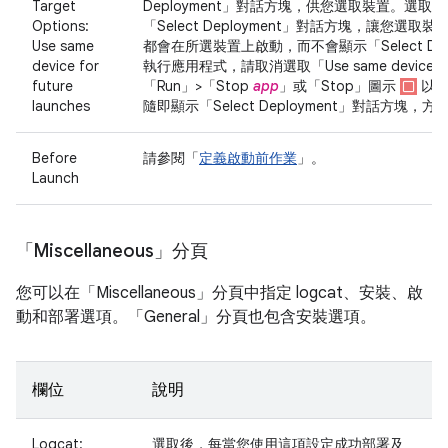
Target
Deployment」
對話方塊，供您選取裝置。選取這
Options:
「Select Deployment」
對話方塊，讓您選取裝
Use same
都會在所選裝置上啟動，而不會顯示「Select Depl
device for
執行應用程式，請取消選取「Use same device for f
future
「Run」>「Stop
app
」
或「Stop」
圖示
以停
launches
隨即顯示「Select Deployment」
對話方塊，方
Before
請參閱「
定義啟動前作業
」。
Launch
「Miscellaneous」分頁
您可以在「Miscellaneous」
分頁中指定 logcat、安裝、啟
動和部署選項。「General」
分頁也包含安裝選項。
欄位
說明
Logcat:
選取後，每當您使用這項設定成功部署及