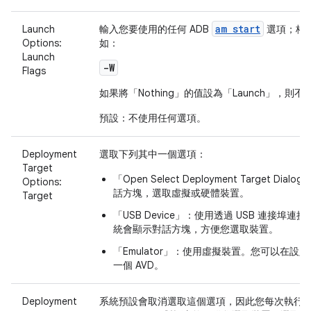
am start
Launch
輸入您要使用的任何 ADB
選項；格
Options:
如：
Launch
-W
Flags
如果將「Nothing」
的值設為「Launch」
，則不
預設：不使用任何選項。
Deployment
選取下列其中一個選項：
Target
「Open Select Deployment Target Dialog
Options:
話方塊，選取虛擬或硬體裝置。
Target
「USB Device」
：使用透過 USB 連接埠連
統會顯示對話方塊，方便您選取裝置。
「Emulator」
：使用虛擬裝置。您可以在設定
一個 AVD。
Deployment
系統預設會取消選取這個選項，因此您每次執行應用