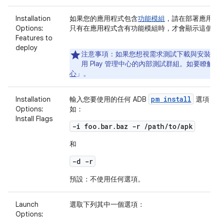
Installation
如果您的應用程式包含
功能模組
，請在部署應用
Options:
只有在應用程式含有功能模組時，才會顯示這個
Features to
deploy
注意事項：
如果您想視需求測試下載與安裝功
用 Play 管理中心的內部測試群組。如要瞭
心
」。
pm install
Installation
輸入您要使用的任何 ADB
選項；
Options:
如：
Install Flags
-i foo.bar.baz -r /path/to/apk
和
-d -r
預設：不使用任何選項。
Launch
選取下列其中一個選項：
Options: