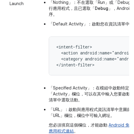
「Nothing」
：不在選取「Run」
或「Debug
Launch
行應用程式，且已選取
「Debug」
，Andro
序。
「Default Activity」
：啟動您在資訊清單中標
<action
android:name="android.
<category
android:name="androi
</intent-filter>
「Specified Activity」
：在模組中啟動特定應
「Activity」
欄位，可以在其中輸入您要啟動的
清單中選取活動。
「URL」
：啟動與應用程式資訊清單中意圖篩
「URL」
欄位，欄位中可輸入網址。
您必須填寫這個欄位，才能啟動
Android 
應用程式連結
。