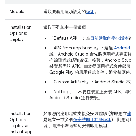
Module
選取要套用這項設定的
模組
。
Installation
選取下列其中一個選項：
Options:
「Default APK」
：為
目前選取的變化版本
建構
Deploy
「APK from app bundle」
：透過
Android A
說，Android Studio 會先將應用程式
有編譯程式碼和資源。接著，Android Stu
裝置所需的 APK。由於從應用程式套件部署
Google Play 的應用程式套件，通常都應使
「Custom Artifact」
：Android Studio
「Nothing」
：不要在裝置上安裝 APK。舉例
Android Studio 進行安裝。
Installation
如果您的應用程式支援免安裝體驗 (亦即您在
建立
Options:
是建立一或多個
免安裝即用功能模組
)，則您可以勾選「
Deploy as
塊，選擇部署這些免安裝即用模組。
instant app