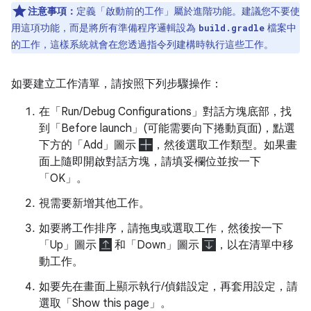
注意事項：
定義「啟動前的工作」屬於進階功能。建議您不要使
用這項功能，而是將所有準備程序邏輯設為
檔案中
build.gradle
的工作，這樣系統就會在您透過指令列建構時執行這些工作。
如要建立工作清單，請按照下列步驟操作：
在「Run/Debug Configurations」
對話方塊底部，找
到「Before launch」
(可能需要向下捲動頁面)，點選
下方的「Add」
圖示
，然後選取工作類型。如果畫
面上隨即開啟對話方塊，請填妥欄位並按一下
「OK」
。
視需要新增其他工作。
如要將工作排序，請拖曳或選取工作，然後按一下
「Up」圖示
和「Down」圖示
，以在清單中移
動工作。
如要先在畫面上顯示執行/偵錯設定，再套用設定，請
選取「Show this page」
。