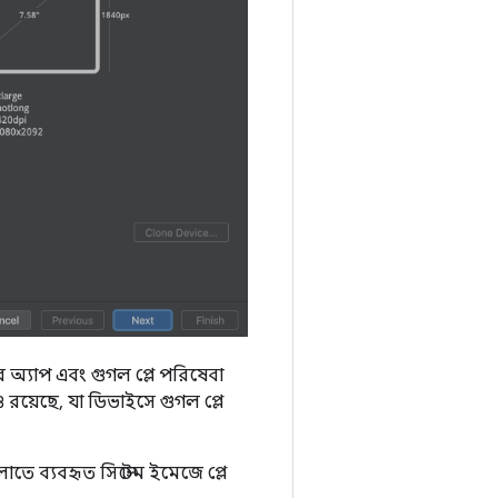
র অ্যাপ এবং গুগল প্লে পরিষেবা
 রয়েছে, যা ডিভাইসে গুগল প্লে
তে ব্যবহৃত সিস্টেম ইমেজে প্লে