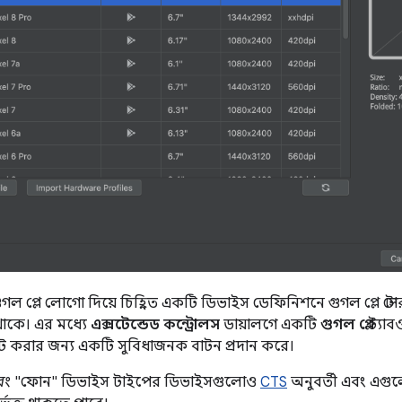
ল প্লে লোগো দিয়ে চিহ্নিত একটি ডিভাইস ডেফিনিশনে গুগল প্লে স্টো
ত থাকে। এর মধ্যে
এক্সটেন্ডেড কন্ট্রোলস
ডায়ালগে একটি
গুগল প্লে
ট্যাবও
করার জন্য একটি সুবিধাজনক বাটন প্রদান করে।
বং
"ফোন" ডিভাইস টাইপের ডিভাইসগুলোও
CTS
অনুবর্তী এবং এগুলো