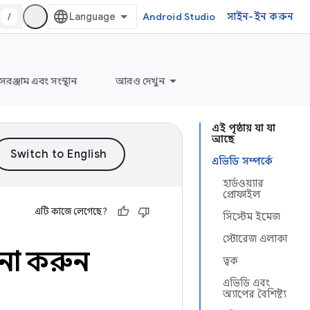
/
Android Studio
সাইন-ইন করুন
সরঞ্জাম এবং সংস্থান
আরও দেখুন
এই পৃষ্ঠায় যা যা
আছে
এভিডি সম্পর্কে
হার্ডওয়্যার
প্রোফাইল
এটি কাজে লেগেছে?
সিস্টেম ইমেজ
স্টোরেজ এলাকা
লনা করুন
ত্বক
এভিডি এবং
অ্যাপের বৈশিষ্ট্য