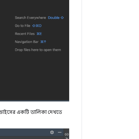
িভাইসের একটি তালিকা দেখতে