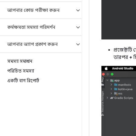
আপনার কোড পরীক্ষা করুন
কর্মক্ষমতা সমস্যা পরিদর্শন
আপনার অ্যাপ প্রকাশ করুন
প্রজেক্টটি
তারপর
+
চ
সমস্যা সমাধান
পরিচিত সমস্যা
একটি বাগ রিপোর্ট