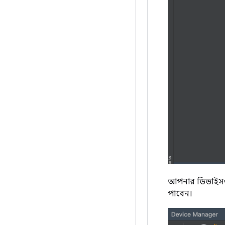
আপনার ডিভাইসগু
পাবেন।