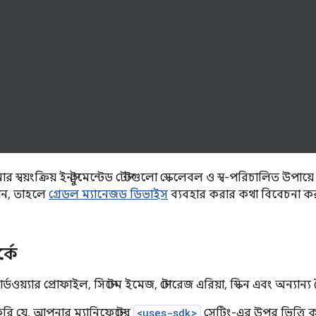
্বয়ংক্রিয় ইনস্ট্রুমেন্টেড টেস্টগুলো স্কেলেবল ও স্ব-পরিচালিত উপায়
ান, তাহলে
গ্রেডল ম্যানেজড ডিভাইস
ব্যবহার করার কথা বিবেচনা ক
্কে
ওয়্যার প্রোফাইল, সিস্টেম ইমেজ, স্টোরেজ এরিয়া, স্কিন এবং অন্যান্য ব
ি যে, আপনার ম্যানিফেস্টের
<uses-sdk>
সেটিং-এর উপর ভিত্তি ক