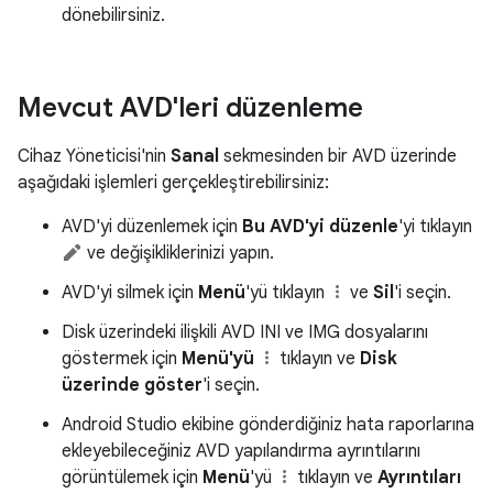
dönebilirsiniz.
Mevcut AVD'leri düzenleme
Cihaz Yöneticisi'nin
Sanal
sekmesinden bir AVD üzerinde
aşağıdaki işlemleri gerçekleştirebilirsiniz:
AVD'yi düzenlemek için
Bu AVD'yi düzenle
'yi tıklayın
ve değişikliklerinizi yapın.
AVD'yi silmek için
Menü
'yü tıklayın
ve
Sil
'i seçin.
Disk üzerindeki ilişkili AVD INI ve IMG dosyalarını
göstermek için
Menü'yü
tıklayın ve
Disk
üzerinde göster
'i seçin.
Android Studio ekibine gönderdiğiniz hata raporlarına
ekleyebileceğiniz AVD yapılandırma ayrıntılarını
görüntülemek için
Menü
'yü
tıklayın ve
Ayrıntıları