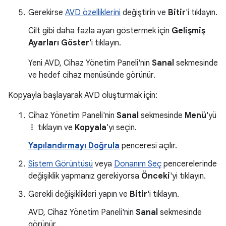
Gerekirse
AVD özelliklerini
değiştirin ve
Bitir
'i tıklayın.
Cilt gibi daha fazla ayarı göstermek için
Gelişmiş
Ayarları Göster
'i tıklayın.
Yeni AVD, Cihaz Yönetim Paneli'nin
Sanal
sekmesinde
ve hedef cihaz menüsünde görünür.
Kopyayla başlayarak AVD oluşturmak için:
Cihaz Yönetim Paneli'nin
Sanal
sekmesinde
Menü
'yü
tıklayın ve
Kopyala
'yı seçin.
Yapılandırmayı Doğrula
penceresi açılır.
Sistem Görüntüsü
veya
Donanım Seç
pencerelerinde
değişiklik yapmanız gerekiyorsa
Önceki
'yi tıklayın.
Gerekli değişiklikleri yapın ve
Bitir
'i tıklayın.
AVD, Cihaz Yönetim Paneli'nin
Sanal
sekmesinde
görünür.