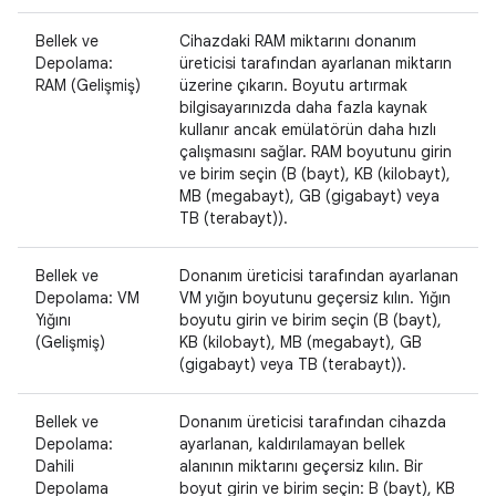
Bellek ve
Cihazdaki RAM miktarını donanım
Depolama:
üreticisi tarafından ayarlanan miktarın
RAM (Gelişmiş)
üzerine çıkarın. Boyutu artırmak
bilgisayarınızda daha fazla kaynak
kullanır ancak emülatörün daha hızlı
çalışmasını sağlar. RAM boyutunu girin
ve birim seçin (B (bayt), KB (kilobayt),
MB (megabayt), GB (gigabayt) veya
TB (terabayt)).
Bellek ve
Donanım üreticisi tarafından ayarlanan
Depolama: VM
VM yığın boyutunu geçersiz kılın. Yığın
Yığını
boyutu girin ve birim seçin (B (bayt),
(Gelişmiş)
KB (kilobayt), MB (megabayt), GB
(gigabayt) veya TB (terabayt)).
Bellek ve
Donanım üreticisi tarafından cihazda
Depolama:
ayarlanan, kaldırılamayan bellek
Dahili
alanının miktarını geçersiz kılın. Bir
Depolama
boyut girin ve birim seçin: B (bayt), KB