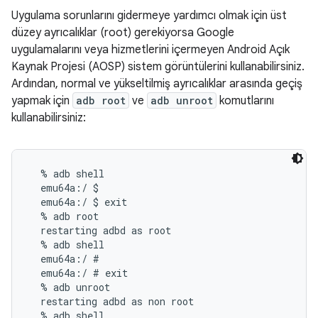
Uygulama sorunlarını gidermeye yardımcı olmak için üst
düzey ayrıcalıklar (root) gerekiyorsa Google
uygulamalarını veya hizmetlerini içermeyen Android Açık
Kaynak Projesi (AOSP) sistem görüntülerini kullanabilirsiniz.
Ardından, normal ve yükseltilmiş ayrıcalıklar arasında geçiş
yapmak için
adb root
ve
adb unroot
komutlarını
kullanabilirsiniz:
  % adb shell

  emu64a:/ $

  emu64a:/ $ exit

  % adb root

  restarting adbd as root

  % adb shell

  emu64a:/ #

  emu64a:/ # exit

  % adb unroot

  restarting adbd as non root

  % adb shell
