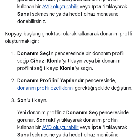
kullanan bir
AVD oluşturabilir
veya
İptal
'i tıklayarak
Sanal
sekmesine ya da hedef cihaz menüsüne
dönebilirsiniz.
Kopyayı başlangıç noktası olarak kullanarak donanım profili
oluşturmak için:
Donanım Seçin
penceresinde bir donanım profili
seçip
Cihazı Klonla
'yı tıklayın veya bir donanım
profilini sağ tıklayıp
Klonla
'yı seçin.
Donanım Profilini Yapılandır
penceresinde,
donanım profili özelliklerini
gerektiği şekilde değiştirin.
Son
'u tıklayın.
Yeni donanım profiliniz
Donanım Seç
penceresinde
görünür.
Sonraki
'yi tıklayarak donanım profilini
kullanan bir
AVD oluşturabilir
veya
İptal
'i tıklayarak
Sanal
sekmesine ya da hedef cihaz menüsüne