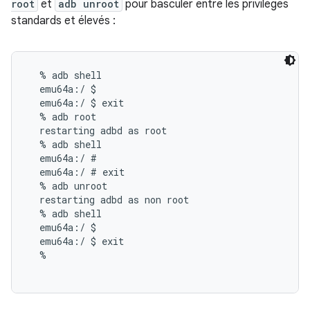
root
et
adb unroot
pour basculer entre les privilèges
standards et élevés :
  % adb shell

  emu64a:/ $

  emu64a:/ $ exit

  % adb root

  restarting adbd as root

  % adb shell

  emu64a:/ #

  emu64a:/ # exit

  % adb unroot

  restarting adbd as non root

  % adb shell

  emu64a:/ $

  emu64a:/ $ exit

  %
