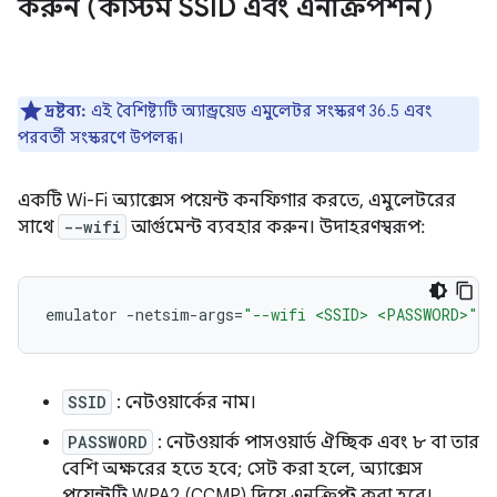
করুন (কাস্টম SSID এবং এনক্রিপশন)
দ্রষ্টব্য:
এই বৈশিষ্ট্যটি অ্যান্ড্রয়েড এমুলেটর সংস্করণ 36.5 এবং
পরবর্তী সংস্করণে উপলব্ধ।
একটি Wi-Fi অ্যাক্সেস পয়েন্ট কনফিগার করতে, এমুলেটরের
সাথে
--wifi
আর্গুমেন্ট ব্যবহার করুন। উদাহরণস্বরূপ:
emulator
-netsim-args
=
"--wifi <SSID> <PASSWORD>"
SSID
: নেটওয়ার্কের নাম।
PASSWORD
: নেটওয়ার্ক পাসওয়ার্ড ঐচ্ছিক এবং ৮ বা তার
বেশি অক্ষরের হতে হবে; সেট করা হলে, অ্যাক্সেস
পয়েন্টটি WPA2 (CCMP) দিয়ে এনক্রিপ্ট করা হবে।