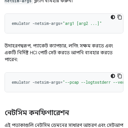
netsim-args
ফ্ল্যাগ ব্যবহার করুন।
emulator
-netsim-args
=
"arg1 [arg2 ...]"
উদাহরণস্বরূপ, প্যাকেট ক্যাপচার, লগিং সক্ষম করতে এবং
একটি নির্দিষ্ট HCI পোর্ট সেট করতে আপনি ব্যবহার করতে
পারেন:
emulator
-netsim-args
=
"--pcap --logtostderr --verb
নেটসিম কনফিগারেশন
এই পতাকাগুলি নেটসিম ডেমনের সাধারণ আচরণ এবং সেটআপ