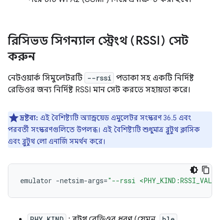
রিসিভড সিগন্যাল স্ট্রেংথ (RSSI) সেট
করুন
নেটওয়ার্ক সিমুলেটরটি
--rssi
পতাকা সহ একটি নির্দিষ্ট
রেডিওর জন্য নির্দিষ্ট RSSI মান সেট করতে সহায়তা করে।
দ্রষ্টব্য:
এই বৈশিষ্ট্যটি অ্যান্ড্রয়েড এমুলেটর সংস্করণ 36.5 এবং
পরবর্তী সংস্করণগুলিতে উপলব্ধ। এই বৈশিষ্ট্যটি শুধুমাত্র ব্লুটুথ ক্লাসিক
এবং ব্লুটুথ লো এনার্জি সমর্থন করে।
emulator
-netsim-args
=
"--rssi <PHY_KIND:RSSI_VALU
PHY_KIND
: ব্লুটুথ রেডিওর ধরণ (যেমন,
ble
,