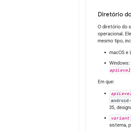
Diretório d
O diretório do 
operacional. El
mesmo tipo, incl
macOS e L
Windows:
apiLevel
Em que:
apiLeve
android
35, desig
variant
sistema, 