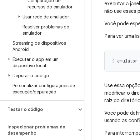
Comparação de
executar a jane
recursos do emulador
não use esses 
Usar rede de emulador
Você pode espec
Resolver problemas do
emulador
Para ver uma li
Streaming de dispositivos
Android
Executar o app em um
emulator 
dispositivo local
Depurar o código
Use essa opção 
Personalizar configurações de
execução
/
depuração
modificar o dire
raiz do diretór
Testar o código
Você pode defini
usando as confi
Inspecionar problemas de
Para interrompe
desempenho