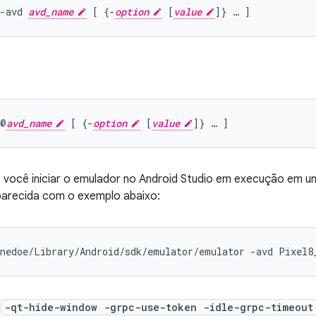
-avd 
avd_name
 [ {-
option
 [
value
 @
avd_name
 [ {-
option
 [
value
 você iniciar o emulador no Android Studio em execução em u
parecida com o exemplo abaixo:
nedoe/Library/Android/sdk/emulator/emulator -avd Pixel8
s
-qt-hide-window -grpc-use-token -idle-grpc-timeou