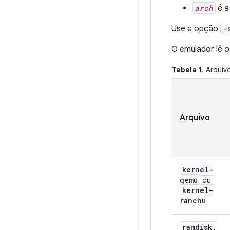
arch
é a
Use a opção
-
O emulador lê o
Tabela 1
. Arquiv
Arquivo
kernel-
qemu
ou
kernel-
ranchu
ramdisk
.