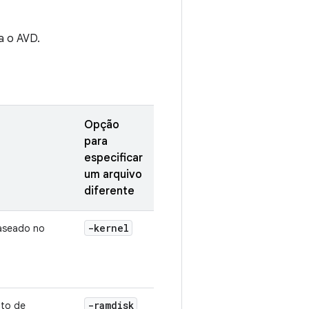
a o AVD.
Opção
para
especificar
um arquivo
diferente
-kernel
aseado no
-ramdisk
nto de