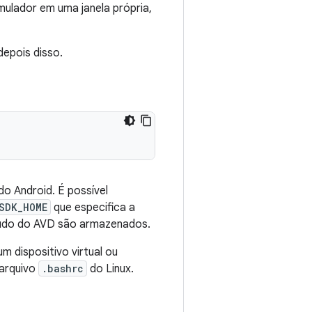
mulador em uma janela própria,
depois disso.
do Android. É possível
SDK_HOME
que especifica a
teúdo do AVD são armazenados.
um dispositivo virtual ou
 arquivo
.bashrc
do Linux.