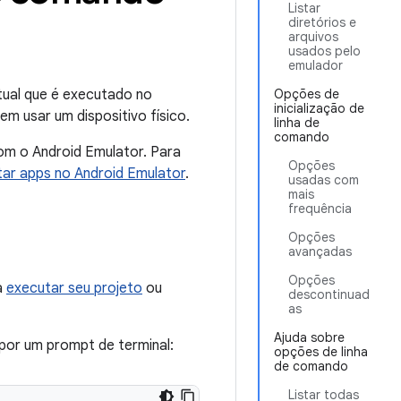
Listar
diretórios e
arquivos
usados pelo
emulador
rtual que é executado no
Opções de
inicialização de
m usar um dispositivo físico.
linha de
comando
om o Android Emulator. Para
Opções
ar apps no Android Emulator
.
usadas com
mais
frequência
Opções
avançadas
Opções
a
executar seu projeto
ou
descontinuad
as
Ajuda sobre
l por um prompt de terminal:
opções de linha
de comando
Listar todas