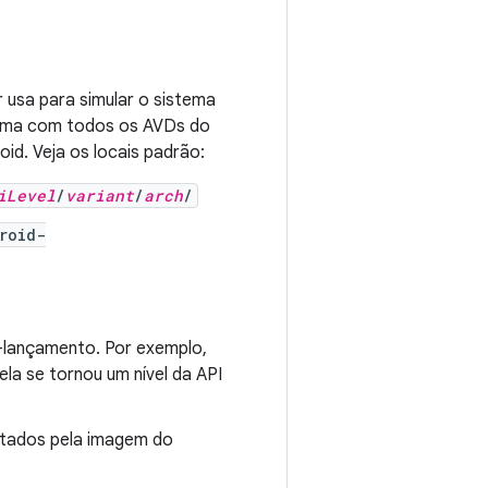
 usa para simular o sistema
forma com todos os AVDs do
oid. Veja os locais padrão:
iLevel
/
variant
/
arch
/
roid-
é-lançamento. Por exemplo,
ela se tornou um nível da API
ntados pela imagem do