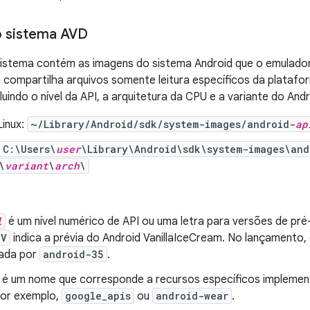
o sistema AVD
sistema contém as imagens do sistema Android que o emulador
e compartilha arquivos somente leitura específicos da plata
uindo o nível da API, a arquitetura da CPU e a variante do Andr
inux:
~/Library/Android/sdk/system-images/android-
ap
C:\Users\
user
\Library\Android\sdk\system-images\and
\
variant
\
arch
\
l
é um nível numérico de API ou uma letra para versões de pr
-V
indica a prévia do Android VanillaIceCream. No lançamento, 
nada por
android-35
.
é um nome que corresponde a recursos específicos impleme
por exemplo,
google_apis
ou
android-wear
.