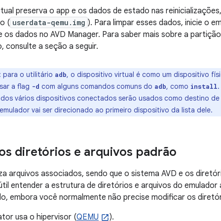
irtual preserva o app e os dados de estado nas reinicializaçõe
o (
userdata-qemu.img
). Para limpar esses dados, inicie o
 os dados no AVD Manager. Para saber mais sobre a partição
 consulte a seção a seguir.
: para o utilitário
, o dispositivo virtual é como um dispositivo fís
adb
sar a flag
com alguns comandos comuns do
, como
.
-d
adb
install
s dos vários dispositivos conectados serão usados como destino 
 emulador vai ser direcionado ao primeiro dispositivo da lista dele.
os diretórios e arquivos padrão
iza arquivos associados, sendo que o sistema AVD e os diretó
útil entender a estrutura de diretórios e arquivos do emulador
o, embora você normalmente não precise modificar os diretór
tor usa o hipervisor (
QEMU
).