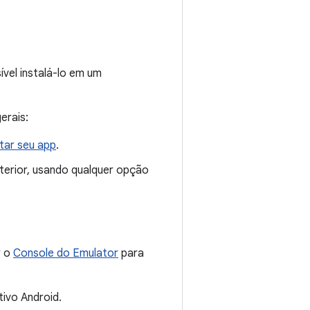
sível instalá-lo em um
erais:
tar seu app
.
terior, usando qualquer opção
r o
Console do Emulator
para
tivo Android.