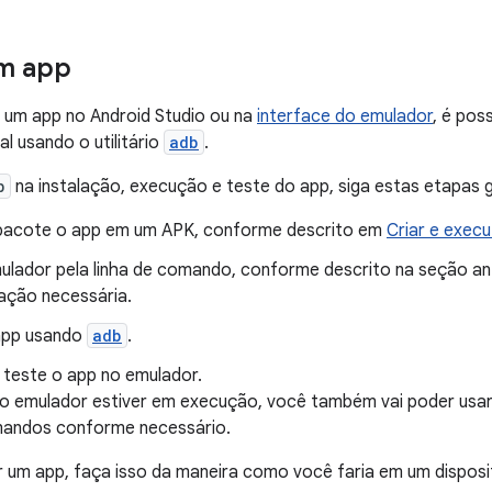
um app
r um app no Android Studio ou na
interface do emulador
, é pos
ual usando o utilitário
adb
.
b
na instalação, execução e teste do app, siga estas etapas g
pacote o app em um APK, conforme descrito em
Criar e execu
emulador pela linha de comando, conforme descrito na seção an
ização necessária.
 app usando
adb
.
 teste o app no emulador.
o emulador estiver em execução, você também vai poder usa
mandos conforme necessário.
r um app, faça isso da maneira como você faria em um disposi