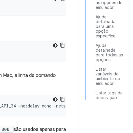
as opções do
emulador
Ajuda
detalhada
para uma
opção
específica
Ajuda
detalhada
para todas as
opções
Listar
variáveis de
m Mac, a linha de comando
ambiente do
emulador
Listar tags de
depuração
_API_34 -netdelay none -netspeed full -qt-hide-window -g
t 300
são usados apenas para