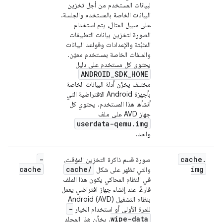
لبيانات المستخدم من أجل تخزين
البيانات الخاصة بالمستخدم والجلسة.
على سبيل المثال، يتم استخدام
الصورة لتخزين بيانات التطبيقات
المثبَّتة والإعدادات وقواعد البيانات
والملفات الخاصة بمستخدم معيّن.
يحتوي كل مستخدم على دليل
ANDROID_SDK_HOME
مختلف يخزّن أدلة البيانات الخاصة
بأجهزة Android الافتراضية التي
أنشأها هذا المستخدم. يحتوي كل
جهاز AVD على ملف
userdata-qemu.img
واحد.
-
cache
.
صورة قسم ذاكرة التخزين المؤقت،
cache
cache
/
img
والتي تظهر على شكل
في النظام المحاكي يكون هذا الملف
فارغًا عند إنشاء جهاز افتراضي يعمل
بنظام التشغيل Android (AVD)
-
للمرة الأولى أو استخدام الخيار
wipe-data
. يخزِّن هذا المجلد