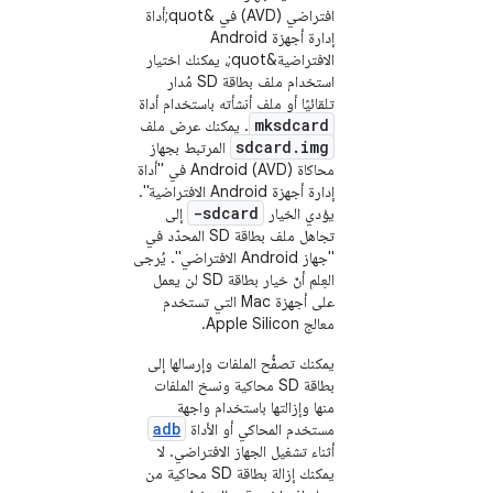
افتراضي (AVD) في &quot;أداة
إدارة أجهزة Android
الافتراضية&quot;، يمكنك اختيار
استخدام ملف بطاقة SD مُدار
تلقائيًا أو ملف أنشأته باستخدام أداة
mksdcard
. يمكنك عرض ملف
sdcard.img
المرتبط بجهاز
محاكاة Android (AVD) في "أداة
إدارة أجهزة Android الافتراضية".
-sdcard
يؤدي الخيار
إلى
تجاهل ملف بطاقة SD المحدّد في
"جهاز Android الافتراضي". يُرجى
العِلم أنّ خيار بطاقة SD لن يعمل
على أجهزة Mac التي تستخدم
معالج Apple Silicon.
يمكنك تصفُّح الملفات وإرسالها إلى
بطاقة SD محاكية ونسخ الملفات
منها وإزالتها باستخدام واجهة
adb
مستخدم المحاكي أو الأداة
أثناء تشغيل الجهاز الافتراضي. لا
يمكنك إزالة بطاقة SD محاكية من