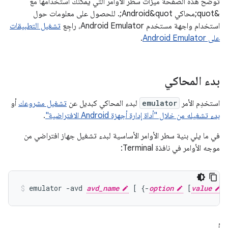
توضّح هذه الصفحة ميزات سطر الأوامر التي يمكنك استخدامها مع
&quot;محاكي Android&quot;. للحصول على معلومات حول
استخدام واجهة مستخدم Android Emulator، راجِع
تشغيل التطبيقات
على Android Emulator
.
بدء المحاكي
استخدِم الأمر
emulator
لبدء المحاكي كبديل عن
تشغيل مشروعك
أو
بدء تشغيله من خلال "أداة إدارة أجهزة Android الافتراضية"
.
في ما يلي بنية سطر الأوامر الأساسية لبدء تشغيل جهاز افتراضي من
موجه الأوامر في نافذة Terminal:
emulator -avd 
avd_name
 [ {-
option
 [
value