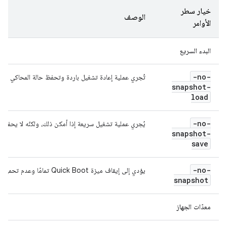
خيار سطر
الوصف
الأوامر
البدء السريع
-no-
تُجري عملية إعادة تشغيل باردة وتحفظ حالة المحاكي عند
snapshot-
load
-no-
يُجري عملية تشغيل سريعة إذا أمكن ذلك، ولكنّه لا يحفظ 
snapshot-
save
-no-
يؤدي إلى إيقاف ميزة Quick Boot تمامًا وعدم تحميل حالة المحاكي أو حفظها.
snapshot
معدّات الجهاز