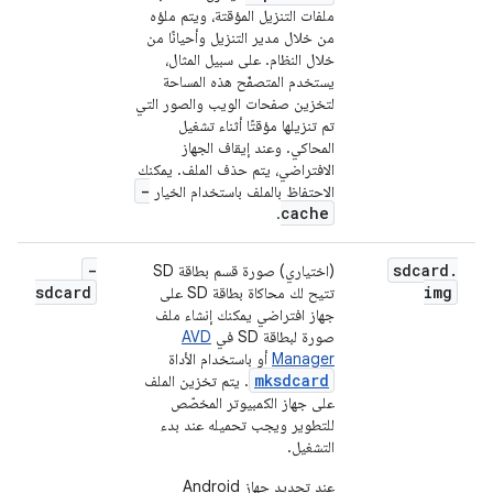
ملفات التنزيل المؤقتة، ويتم ملؤه
من خلال مدير التنزيل وأحيانًا من
خلال النظام. على سبيل المثال،
يستخدم المتصفّح هذه المساحة
لتخزين صفحات الويب والصور التي
تم تنزيلها مؤقتًا أثناء تشغيل
المحاكي. وعند إيقاف الجهاز
الافتراضي، يتم حذف الملف. يمكنك
-
الاحتفاظ بالملف باستخدام الخيار
cache
.
-
sdcard
.
(اختياري) صورة قسم بطاقة SD
sdcard
img
تتيح لك محاكاة بطاقة SD على
جهاز افتراضي يمكنك إنشاء ملف
صورة لبطاقة SD في
AVD
Manager
أو باستخدام الأداة
mksdcard
. يتم تخزين الملف
على جهاز الكمبيوتر المخصّص
للتطوير ويجب تحميله عند بدء
التشغيل.
عند تحديد جهاز Android