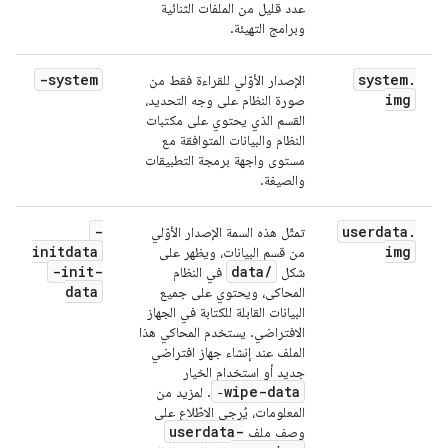
عدد قليل من الملفات الثنائية
وبرامج التهيئة.
-system
system
.
الإصدار الأوّلي للقراءة فقط من
img
صورة النظام على وجه التحديد،
القسم الذي يحتوي على مكتبات
النظام والبيانات المتوافقة مع
مستوى واجهة برمجة التطبيقات
والصيغة.
-
userdata
.
تمثّل هذه السمة الإصدار الأوّلي
initdata
img
من قسم البيانات، ويظهر على
-init-
data
/
شكل
في النظام
data
المحاكى، ويحتوي على جميع
البيانات القابلة للكتابة في الجهاز
الافتراضي. يستخدم المحاكي هذا
الملف عند إنشاء جهاز افتراضي
جديد أو استخدام الخيار
‑wipe-data
. لمزيد من
المعلومات، يُرجى الاطّلاع على
userdata-
وصف ملف