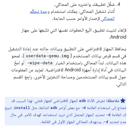
شغِّل تطبيقك واختبِره على المحاكي.
أثناء تشغيل المحاكي، يمكنك استخدام
وحدة تحكّم
المحاكي
لإصدار الأوامر حسب الحاجة.
لإلغاء تثبيت تطبيق، اتّبِع الخطوات نفسها التي تتّبعها على جهاز
Android.
يحافظ الجهاز الافتراضي على التطبيق وبيانات حالته عند إعادة التشغيل
في قسم قرص بيانات المستخدم (
userdata-qemu.img
). لمحو
هذه البيانات، ابدأ المحاكي باستخدام الخيار
-wipe-data
أو امحُ
البيانات في أداة إدارة أجهزة Android الافتراضية. لمزيد من المعلومات
حول قسم بيانات المستخدمين ومساحة التخزين الأخرى، راجِع القسم
التالي.
ملاحظة:
تعرض الأداة
الجهاز الافتراضي كجهاز فعلي. لهذا السبب، قد
adb
تحتاج إلى استخدام العلامة
مع بعض أوامر
الشائعة، مثل
. تتيح
install
adb
-d
لك العلامة
تحديد الجهاز المتصل الذي تريد استخدامه كهدف للأمر. في حال
-d
عدم تحديد
، يستهدف المحاكي الجهاز الأول في القائمة.
-d