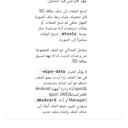
جهاز افتراضي قيد التشغيل.
لنسخ الملفات إلى ملف بطاقة SD
قبل تحميله، عليك ربط ملف الصورة
كجهاز حلقي ثم نسخ الملفات. أو
يمكنك استخدام أداة مساعدة، مثل
mtools
حزمة
، لنسخ الملفات
مباشرةً إلى الصورة.
يتعامل المحاكي مع الملف كمجموعة
من وحدات البايت، لذا لا يهم تنسيق
بطاقة SD.
-wipe-data
لا يؤثّر الخيار
في هذا الملف. إذا أردت محو الملف،
احذفه ثم أعد إنشائه باستخدام
&quot;أداة إدارة أجهزة Android
الافتراضية&quot; (AVD
mksdcard
Manager) أو أداة
.
سيؤدي تغيير حجم الملف أيضًا إلى
حذف الملف وإنشاء ملف جديد.