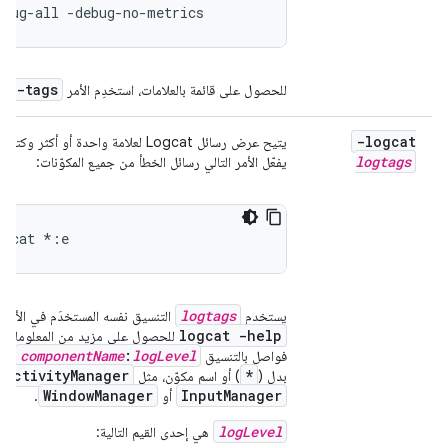
ebug-all -debug-no-metrics
ug-tags
للحصول على قائمة بالعلامات، استخدِم الأمر
-logcat
يتيح عرض رسائل Logcat لعلامة واحدة أو
logtags
يفعّل الأمر التالي رسائل الخطأ من جميع المكوّنات:
ogcat *:e
logtags
يستخدم
التنسيق نفسه المستخدَم في الأمر
logcat -help
للحصول على مزيد من المعلومات. وه
e
componentName
:
logLevel
فواصل بالتنسيق
.
ActivityManager
*
بدل (
) أو اسم مكوّن، مثل
WindowManager
InputManager
أو
.
logLevel
هي إحدى القيم التالية: