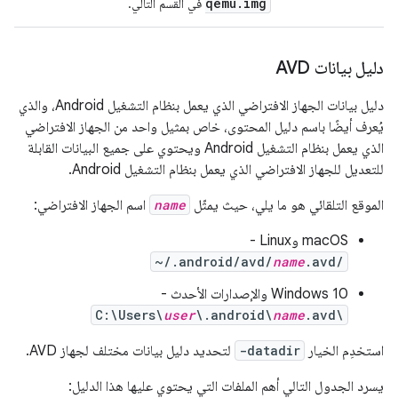
qemu
.
img
في القسم التالي.
دليل بيانات AVD
دليل بيانات الجهاز الافتراضي الذي يعمل بنظام التشغيل Android، والذي
يُعرف أيضًا باسم دليل المحتوى، خاص بمثيل واحد من الجهاز الافتراضي
الذي يعمل بنظام التشغيل Android ويحتوي على جميع البيانات القابلة
للتعديل للجهاز الافتراضي الذي يعمل بنظام التشغيل Android.
الموقع التلقائي هو ما يلي، حيث يمثّل
name
اسم الجهاز الافتراضي:
‫macOS وLinux -
~/.android/avd/
name
.avd/
‫Windows 10 والإصدارات الأحدث -
C:\Users\
user
\.android\
name
.avd\
استخدِم الخيار
-datadir
لتحديد دليل بيانات مختلف لجهاز AVD.
يسرد الجدول التالي أهم الملفات التي يحتوي عليها هذا الدليل: