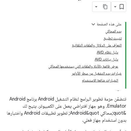
على هذه الصفحة
بدء المحاكي
تثبيت تطبيق
التعرّف على الدلائل والملفات التلقائية
دليل نظام AVD
دليل بيانات AVD
عرض قائمة بالأدلة والملفات التي يستخدمها المحاكي
خيارات بدء التشغيل من سطر الأوامر
الخيارات شائعة الاستخدام
تتضمّن حزمة تطوير البرامج لنظام التشغيل Android برنامج Android
Emulator، وهو جهاز افتراضي يعمل على الكمبيوتر. يتيح لك
&quot;محاكي Android&quot; تطوير تطبيقات Android واختبارها
بدون استخدام جهاز فعلي.