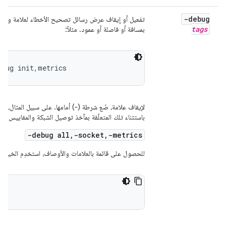
-debug
تفعيل أو إيقاف عرض رسائل تصحيح الأخطاء لعلامة واحدة
tags
بمسافة أو فاصلة أو عمود. مثلاً:
ebug init,metrics
لإيقاف علامة، ضَع شرطة (-) أمامها. على سبيل المثال، ي
باستثناء تلك المتعلّقة بمآخذ توصيل الشبكة والمقاييس:
-debug all,-socket,-metrics
للحصول على قائمة بالعلامات والأوصاف، استخدِم الخيار