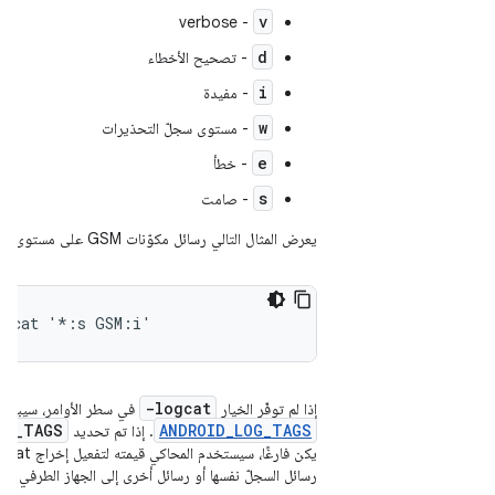
v
- verbose
d
- تصحيح الأخطاء
i
- مفيدة
w
- مستوى سجلّ التحذيرات
e
- خطأ
s
- صامت
يعرض المثال التالي رسائل مكوّنات GSM على مستوى السجلّ المعلوماتي:
ogcat '*:s GSM:i'
-logcat
إذا لم توفّر الخيار
في سطر الأوامر، سيبحث ا
OG_TAGS
ANDROID_LOG_TAGS
. إذا تم تحديد
رسائل السجلّ نفسها أو رسائل أخرى إلى الجهاز الطرفي م