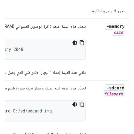
صور القرص والذاكرة
-memory
تحدّد هذه السمة حجم ذاكرة الوصول العشوائي (RAM) الفعلية، من 1536 إلى 8192 ميغابايت. مثلاً:
size
emory 2048
تلغي هذه القيمة إعداد "الجهاز الافتراضي الذي يعمل بنظام التشغي
-sdcard
تحدّد هذه السمة اسم الملف ومسار ملف صورة قسم بطاقة SD. على سبيل المثا
filepath
dcard C:/sd/sdcard.img