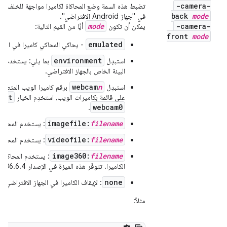
-camera-
تضبط هذه السمة وضع المحاكاة لكاميرا مواجهة للخلف أو ال
back
mode
في "جهاز Android الافتراضي".
mode
-camera-
يمكن أن تكون
أيًّا من القيم التالية:
front
mode
emulated
- يحاكي المحاكي كاميرا في البرن
environment
استبدِل
بما يلي: يستخدم الم
البيئة الخاص بالجهاز الافتراضي.
webcam
n
استبدِل
برقم كاميرا الويب المتصلة
ist
على قائمة بكاميرات الويب، استخدِم الخيار
webcam0
.
imagefile:
filename
: يستخدم المحاكي
videofile:
filename
: يستخدم المحاكي 
image360:
filename
: يستخدم المحاكي ص
الكاميرا. تتوفّر هذه الميزة في الإصدار 36.6.4 والإصدارات الأحدث.
none
: لإيقاف الكاميرا في الجهاز الافتراضي
مثلاً: