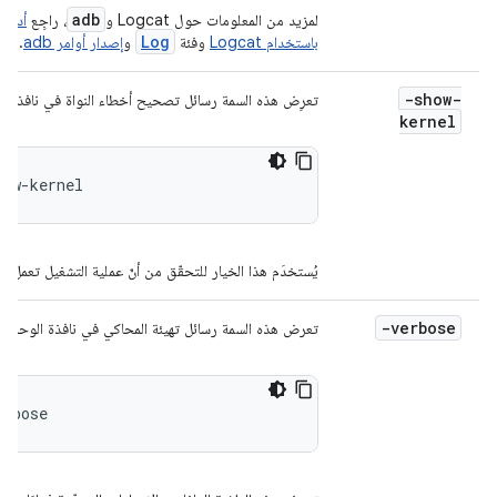
adb
لمزيد من المعلومات حول Logcat و
، راجِع
أداة سط
Log
باستخدام Logcat
وفئة
و
إصدار أوامر adb
.
-show-
تعرِض هذه السمة رسائل تصحيح أخطاء النواة في نافذة الو
kernel
how-kernel
يُستخدَم هذا الخيار للتحقّق من أنّ عملية التشغيل تعمل ب
-verbose
تعرض هذه السمة رسائل تهيئة المحاكي في نافذة الوحدة ا
erbose