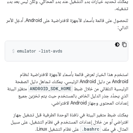
يمكنك تحديد خيارات بدء التشغيل عند بدء المحاكي، ولكن ليس بعد بدء
تشغيله.
للحصول على قائمة بأسماء الأجهزة الافتراضية على Android، أدخِل الأمر
التالي:
emulator -list-avds
استخدِم هذا الخيار لعرض قائمة بأسماء الأجهزة الافتراضية لنظام
Android من دليل Android الرئيسي. يمكنك تجاهل دليل الصفحة
الرئيسية التلقائي من خلال ضبط
ANDROID_SDK_HOME
متغيّر البيئة
الذي يحدّد جذر الدليل الخاص بالمستخدم حيث يتم تخزين جميع
إعدادات المحتوى وجهاز Android الافتراضي.
يمكنك ضبط متغير البيئة في نافذة الوحدة الطرفية قبل تشغيل جهاز
افتراضي أو من خلال إعدادات المستخدم في نظام التشغيل. على سبيل
المثال، في ملف
.bashrc
على نظام التشغيل Linux.