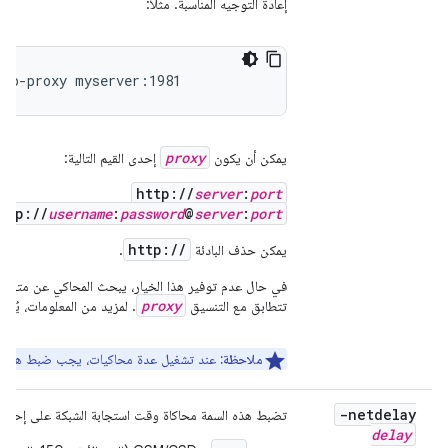
إعادة التوجيه المناسبة. مثلاً:
ttp-proxy myserver:1981
proxy
يمكن أن يكون
إحدى القيم التالية:
http://
server
:
port
ttp://
username
:
password
@
server
:
port
http://
يمكن حذف البادئة
.
في حال عدم توفير هذا الخيار، يبحث المحاكي عن متغير ا
proxy
تتطابق مع التنسيق
. لمزيد من المعلومات، يُرج
ملاحظة:
عند تشغيل عدة محاكيات، يجب ضبط هذا الخي
-netdelay
تضبط هذه السمة محاكاة وقت استجابة الشبكة على إحدى ال
delay