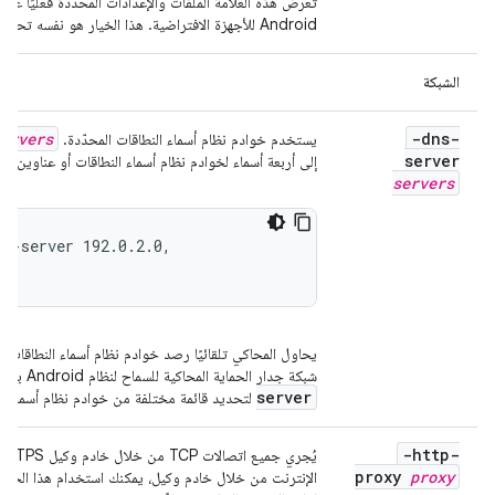
تعرض هذه العلامة الملفات والإعدادات المحدّدة فعليًا ع
Android للأجهزة الافتراضية. هذا الخيار هو نفسه تحديد
الشبكة
ervers
-dns-
يستخدم خوادم نظام أسماء النطاقات المحدّدة.
server
إلى أربعة أسماء لخوادم نظام أسماء النطاقات أو عناوين IP. على سبيل المثال:
servers
ns-server 192.0.2.0,
يحاول المحاكي تلقائيًا رصد خوادم نظام أسماء النطاقا
شبكة جدار الحماية المحاكية للسماح لنظام Android بالاتصال مباشرةً بالخوادم. استخدِم الخيار
server
لتحديد قائمة مختلفة من خوادم نظام أسماء ال
-http-
proxy
proxy
الإنترنت من خلال خادم وكيل، يمكنك استخدام هذا الخيار 