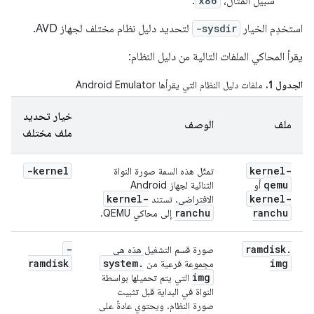
سبيل المثال،
x86
.
استخدِم الخيار
-sysdir
لتحديد دليل نظام مختلف لجهاز AVD.
يقرأ المحاكي الملفات التالية من دليل النظام:
الجدول 1.
ملفات دليل النظام التي يقرأها Android Emulator
خيار تحديد
ملف
الوصف
ملف مختلف
-kernel
kernel-
تمثّل هذه السمة صورة النواة
qemu
أو
الثنائية لجهاز Android
kernel-
kernel-
الافتراضي. تستند
ranchu
ranchu
إلى محاكي QEMU.
-
ramdisk
.
صورة قسم التشغيل هذه هي
ramdisk
system
.
img
مجموعة فرعية من
img
التي يتم تحميلها بواسطة
النواة في البداية قبل تثبيت
صورة النظام. ويحتوي عادةً على