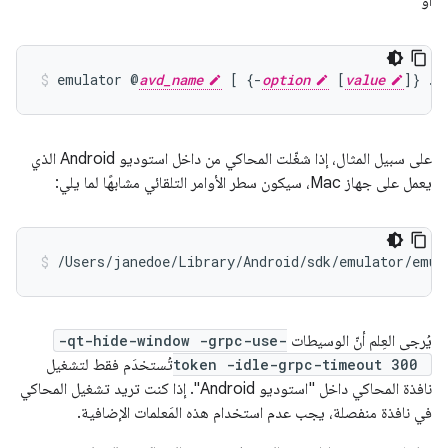
أو
emulator @
avd_name
 [ {-
option
 [
value
على سبيل المثال، إذا شغّلت المحاكي من داخل استوديو Android الذي
يعمل على جهاز Mac، سيكون سطر الأوامر التلقائي مشابهًا لما يلي:
/Users/janedoe/Library/Android/sdk/emulator/emul
يُرجى العِلم أنّ الوسيطات
-qt-hide-window -grpc-use-
token -idle-grpc-timeout 300
تُستخدَم فقط لتشغيل
نافذة المحاكي داخل "استوديو Android". إذا كنت تريد تشغيل المحاكي
في نافذة منفصلة، يجب عدم استخدام هذه المَعلمات الإضافية.