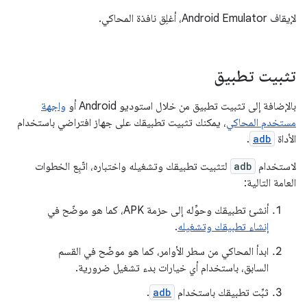
لإيقاف Android Emulator، أغلِق نافذة المحاكي.
تثبيت تطبيق
بالإضافة إلى تثبيت تطبيق من خلال استوديو Android أو
واجهة
مستخدم المحاكي
، يمكنك تثبيت تطبيقك على جهاز افتراضي باستخدام
الأداة
adb
.
لاستخدام
adb
لتثبيت تطبيقك وتشغيله واختباره، اتّبِع الخطوات
العامة التالية:
أنشئ تطبيقك وحوِّله إلى حزمة APK، كما هو موضّح في
إنشاء تطبيقك وتشغيله
.
ابدأ المحاكي من سطر الأوامر، كما هو موضّح في القسم
السابق، باستخدام أي خيارات بدء تشغيل ضرورية.
ثبِّت تطبيقك باستخدام
adb
.