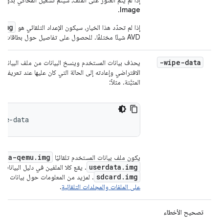
إذا لم يتم العثور على الملف، سيتم تشغيل المحاكي بدون بطاقة SD. سيعرض الأم
.
Image
.img
إذا لم تحدّد هذا الخيار، سيكون الإعداد التلقائي هو
AVD شيئًا مختلفًا. للحصول على تفاصيل حول بطاقات SD المحاكية، يُرجى الاطّلاع على
-wipe-data
يحذف بيانات المستخدم وينسخ البيانات من ملف البيانات ال
الافتراضي وإعادته إلى الحالة التي كان عليها عند تعريفه ل
المثبَّتة. مثلاً:
ipe-data
data-qemu.img
يكون ملف بيانات المستخدم تلقائيًا
userdata.img
. يقع كلا الملفين في دليل البيانات. ل
sdcard.img
. لمزيد من المعلومات حول بيانات المس
على الملفات والمجلدات التلقائية
.
تصحيح الأخطاء