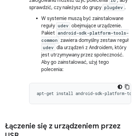
zalogowaniu możesz użyć polecenia
id
, aby
sprawdzić, czy należysz do grupy
plugdev
.
W systemie muszą być zainstalowane
reguły
udev
obejmujące urządzenie.
Pakiet
android-sdk-platform-tools-
common
zawiera domyślny zestaw reguł
udev
dla urządzeń z Androidem, który
jest utrzymywany przez społeczność.
Aby go zainstalować, użyj tego
polecenia:
Łączenie się z urządzeniem przez
USB