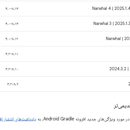
۴.۰-۸.۱۳
۴.۰-۸.۱۳
۴.۰-۸.۱۲
۳.۲-۸.۱۱
202
۳.۲-۸.۱۰
۳.۲-۸.۹
یمی‌تر
د ویژگی‌های جدید افزونه Android Gradle، به
یادداشت‌های انتشار افزونه  Gradle