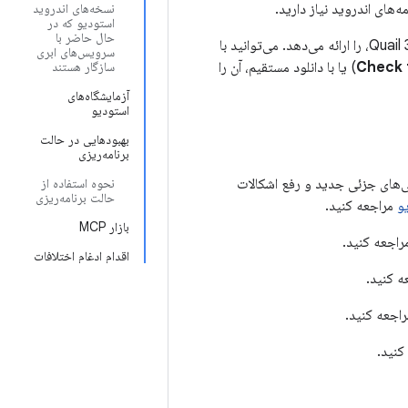
نسخه‌های اندروید
استودیو که در
حال حاضر با
این صفحه فهرستی از ویژگی‌ها و بهبودهای جدید در آخرین نسخه کانال پایدار، اندروید استودیو Quail 3، را ارائه می‌دهد. می‌توانید با
سرویس‌های ابری
Check 
on macOS) یا با دانلود مستقیم، آن را
سازگار هستند
آزمایشگاه‌های
استودیو
بهبودهایی در حالت
برنامه‌ریزی
ی‌های جزئی جدید و رفع اشکالات
نحوه استفاده از
حالت برنامه‌ریزی
و
مراجعه کنید.
بازار MCP
اجعه کنید.
اقدام ادغام اختلافات
 کنید.
اجعه کنید.
نید.