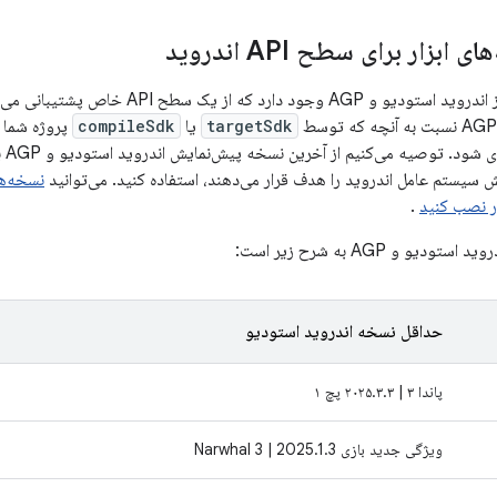
بزار برای سطح API اندروید
حداقل نسخه‌هایی از اندروید استودیو و AGP وجو
targetSdk
یا
compileSdk
پروژه شما م
مشکل
 سیستم عامل اندروید را هدف قرار می‌دهند، استفاده کنید. می‌توانید
نسخه‌ها
ر نصب کنید
.
یو و AGP به شرح زیر است:
حداقل نسخه اندروید استودیو
پاندا ۳ | ۲۰۲۵.۳.۳ پچ ۱
ویژگی جدید بازی Narwhal 3 | 2025.1.3