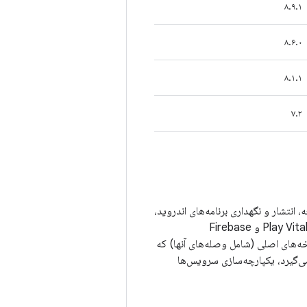
۸.۹.۱
۸.۶.۰
۸.۱.۱
۷.۲
نتشار و نگهداری برنامه‌های اندروید،
پیشرفت سریع‌تری داشته باشید. این شامل سرویس‌های ابری مانند Gemini در اندروید استودیو، Play Vitals و Firebase
نسخه‌های اصلی (شامل وصله‌های آنها) که
 می‌گیرد، یکپارچه‌سازی سرویس‌ها