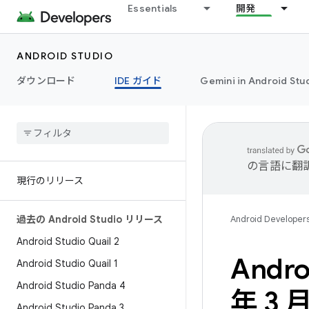
Essentials
開発
ANDROID STUDIO
ダウンロード
IDE ガイド
Gemini in Android Stu
の言語に翻
現行のリリース
過去の Android Studio リリース
Android Developer
Android Studio Quail 2
Andro
Android Studio Quail 1
Android Studio Panda 4
年 3 
Android Studio Panda 3