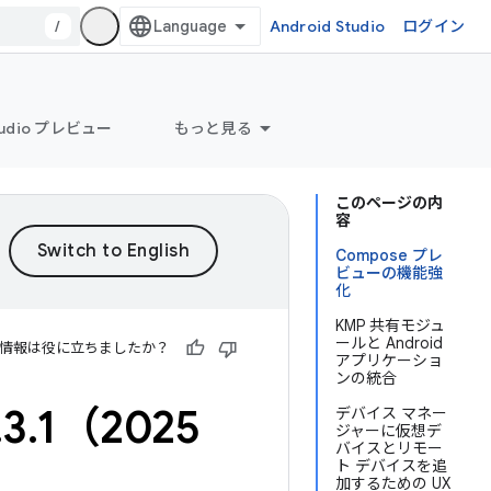
/
Android Studio
ログイン
Studio プレビュー
もっと見る
このページの内
容
Compose プレ
ビューの機能強
化
KMP 共有モジュ
ールと Android
情報は役に立ちましたか？
アプリケーショ
ンの統合
.
3
.
1（2025
デバイス マネー
ジャーに仮想デ
バイスとリモー
ト デバイスを追
加するための UX