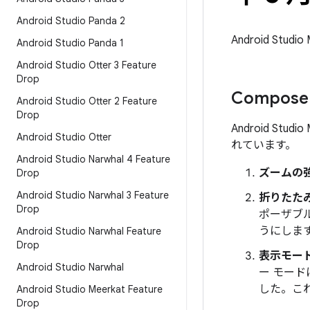
Android Studio Panda 2
Android St
Android Studio Panda 1
Android Studio Otter 3 Feature
Drop
Compo
Android Studio Otter 2 Feature
Drop
Android S
Android Studio Otter
れています。
Android Studio Narwhal 4 Feature
ズームの
Drop
Android Studio Narwhal 3 Feature
折りたた
Drop
ポーザブ
うにしま
Android Studio Narwhal Feature
Drop
表示モー
Android Studio Narwhal
ー モー
した。こ
Android Studio Meerkat Feature
Drop