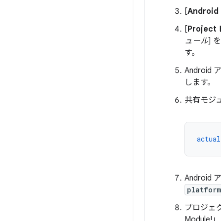
[
Androi
[
Projec
ュール
]
す。
Androi
します。
共有モジ
actual
Androi
platform
プロジェクト
Modul