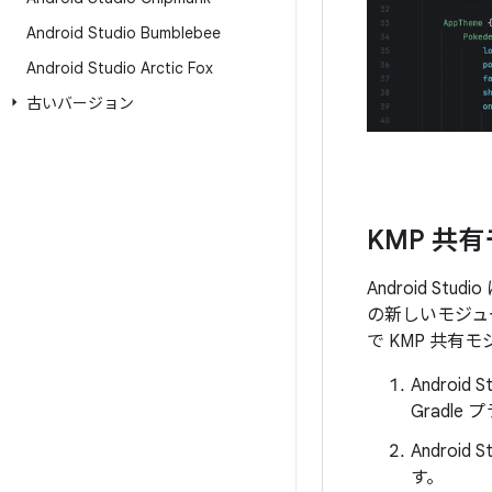
Android Studio Bumblebee
Android Studio Arctic Fox
古いバージョン
KMP 共
Android S
の新しいモジュ
で KMP 共
Androi
Gradl
Android 
す。