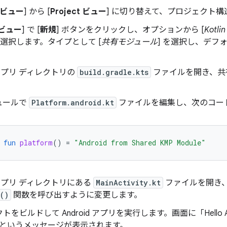
d ビュー
] から [
Project ビュー
] に切り替えて、プロジェクト
t ビュー
] で [
新規
] ボタンをクリックし、オプションから [
Kot
 を選択します。タイプとして [
共有モジュール
] を選択し、デフ
d アプリ ディレクトリの
build.gradle.kts
ファイルを開き、共
ュールで
Platform.android.kt
ファイルを編集し、次のコー
fun
platform
()
=
"Android from Shared KMP Module"
d アプリ ディレクトリにある
MainActivity.kt
ファイルを開き
()
関数を呼び出すように変更します。
をビルドして Android アプリを実行します。画面に「Hello Androi
e!」というメッセージが表示されます。