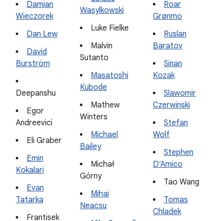
Damian
Roar
Wasylkowski
Wieczorek
Grønmo
Luke Fielke
Dan Lew
Ruslan
Malvin
Baratov
David
Sutanto
Burström
Sinan
Masatoshi
Kozak
Kubode
Deepanshu
Slawomir
Mathew
Czerwinski
Egor
Winters
Andreevici
Stefan
Michael
Wolf
Eli Graber
Bailey
Stephen
Emin
Michał
D'Amico
Kokalari
Górny
Tao Wang
Evan
Mihai
Tatarka
Tomas
Neacsu
Chladek
Frantisek