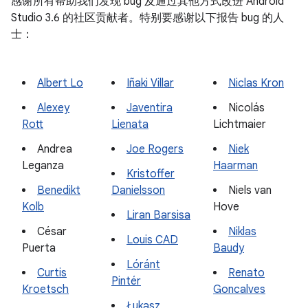
感谢所有帮助我们发现 bug 及通过其他方式改进 Android
Studio 3.6 的社区贡献者。特别要感谢以下报告 bug 的人
士：
Albert Lo
Iñaki Villar
Niclas Kron
Alexey
Javentira
Nicolás
Rott
Lienata
Lichtmaier
Andrea
Joe Rogers
Niek
Leganza
Haarman
Kristoffer
Benedikt
Danielsson
Niels van
Kolb
Hove
Liran Barsisa
César
Niklas
Louis CAD
Puerta
Baudy
Lóránt
Curtis
Renato
Pintér
Kroetsch
Goncalves
Łukasz