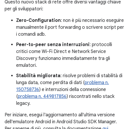
Questo nuovo stack di rete offre diversi vantaggi chiave
per gli sviluppatori:
Zero-Configuration
: non è più necessario eseguire
manualmente il port forwarding o scrivere script per
i comandi adb.
Peer-to-peer senza interruzioni
: protocolli
critici come Wi-Fi Direct e Network Service
Discovery funzionano immediatamente tra gli
emulatori.
Stabilità migliorata
: risolve problemi di stabilità di
lunga data, come perdita di dati (
problema n.
150758736
) e interruzioni della connessione
(
problema n. 449817856
) riscontrati nello stack
legacy.
Per iniziare, esegui l'aggiornamento all'ultima versione
dell'emulatore Android in Android Studio SDK Manager.
Per saperne di più, consulta la documentazione
qui
.