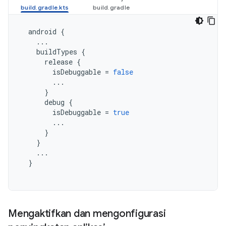
android
{
...
buildTypes
{
release
{
isDebuggable
=
false
...
}
debug
{
isDebuggable
=
true
...
}
}
...
}
Mengaktifkan dan mengonfigurasi