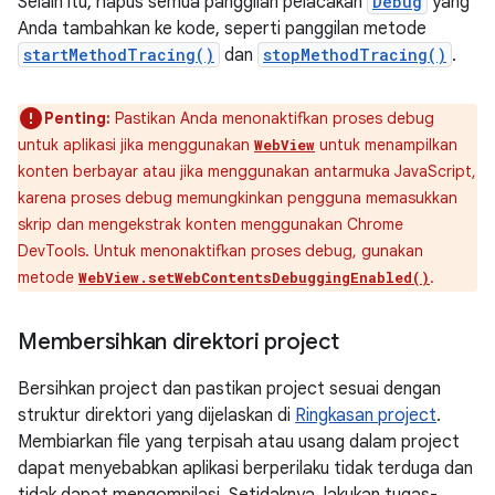
Selain itu, hapus semua panggilan pelacakan
Debug
yang
Anda tambahkan ke kode, seperti panggilan metode
startMethodTracing()
dan
stopMethodTracing()
.
Penting:
Pastikan Anda menonaktifkan proses debug
untuk aplikasi jika menggunakan
untuk menampilkan
WebView
konten berbayar atau jika menggunakan antarmuka JavaScript,
karena proses debug memungkinkan pengguna memasukkan
skrip dan mengekstrak konten menggunakan Chrome
DevTools. Untuk menonaktifkan proses debug, gunakan
metode
.
WebView.setWebContentsDebuggingEnabled()
Membersihkan direktori project
Bersihkan project dan pastikan project sesuai dengan
struktur direktori yang dijelaskan di
Ringkasan project
.
Membiarkan file yang terpisah atau usang dalam project
dapat menyebabkan aplikasi berperilaku tidak terduga dan