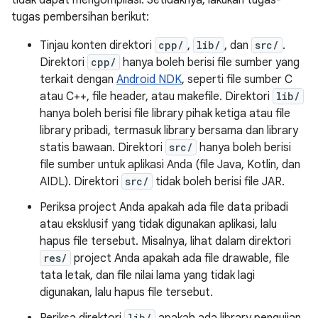
tidak dapat mengompilasi. Setidaknya, lakukan tugas-
tugas pembersihan berikut:
Tinjau konten direktori
cpp/
,
lib/
, dan
src/
.
Direktori
cpp/
hanya boleh berisi file sumber yang
terkait dengan
Android NDK
, seperti file sumber C
atau C++, file header, atau makefile. Direktori
lib/
hanya boleh berisi file library pihak ketiga atau file
library pribadi, termasuk library bersama dan library
statis bawaan. Direktori
src/
hanya boleh berisi
file sumber untuk aplikasi Anda (file Java, Kotlin, dan
AIDL). Direktori
src/
tidak boleh berisi file JAR.
Periksa project Anda apakah ada file data pribadi
atau eksklusif yang tidak digunakan aplikasi, lalu
hapus file tersebut. Misalnya, lihat dalam direktori
res/
project Anda apakah ada file drawable, file
tata letak, dan file nilai lama yang tidak lagi
digunakan, lalu hapus file tersebut.
lib/