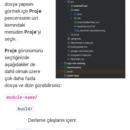
dosya yapısını
görmek için
Proje
penceresinin üst
kısmındaki
menüden
Proje
'yi
seçin.
Proje
görünümünü
seçtiğinizde
aşağıdakiler de
dahil olmak üzere
çok daha fazla
dosya ve dizin görebilirsiniz:
module-name
/
build/
Derleme çıkışlarını içerir.