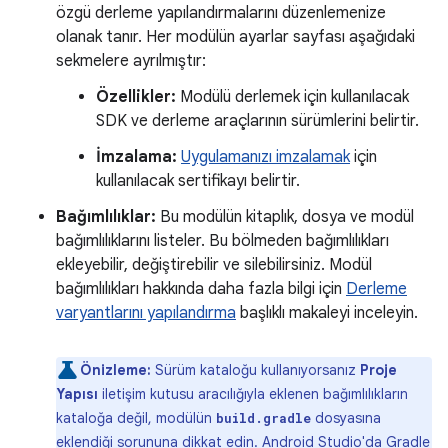
özgü derleme yapılandırmalarını düzenlemenize
olanak tanır. Her modülün ayarlar sayfası aşağıdaki
sekmelere ayrılmıştır:
Özellikler:
Modülü derlemek için kullanılacak
SDK ve derleme araçlarının sürümlerini belirtir.
İmzalama:
Uygulamanızı imzalamak
için
kullanılacak sertifikayı belirtir.
Bağımlılıklar:
Bu modülün kitaplık, dosya ve modül
bağımlılıklarını listeler. Bu bölmeden bağımlılıkları
ekleyebilir, değiştirebilir ve silebilirsiniz. Modül
bağımlılıkları hakkında daha fazla bilgi için
Derleme
varyantlarını yapılandırma
başlıklı makaleyi inceleyin.
Önizleme:
Sürüm kataloğu kullanıyorsanız
Proje
Yapısı
iletişim kutusu aracılığıyla eklenen bağımlılıkların
kataloğa değil, modülün
dosyasına
build.gradle
eklendiği sorununa dikkat edin. Android Studio'da Gradle