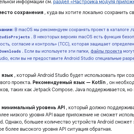
ельной информации см.
раздел «Настройка модуля прилож
место сохранения
, куда вы хотите локально сохранить с
чание:
В macOS мы рекомендуем сохранять проект в каталоге
/
. В некоторых версиях macOS есть функция безо
tudioProjects
ость, согласие и контроль» (TCC), которая защищает определе
. Если вы используете эти папки,
файлы проекта
могут
Downloads
udio, если вы не предоставите Android Studio специальные разр
е
язык
, который Android Studio будет использовать при со
ового проекта.
Рекомендуемый язык — Kotlin
, он необхо
ов, таких как Jetpack Compose. Java поддерживается, но
.
е
минимальный уровень API
, который должно поддержива
олее низкого уровня API ваше приложение не сможет испол
id. Однако, большее количество устройств Android сможет
е более высокого уровня API ситуация обратная.