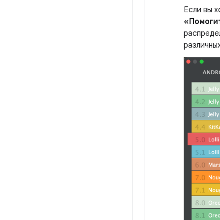
Если вы х
«Помоги
распредел
различных