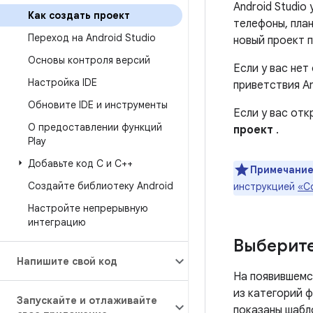
Android Studio
Как создать проект
телефоны, пла
Переход на Android Studio
новый проект 
Основы контроля версий
Если у вас нет
Настройка IDE
приветствия An
Обновите IDE и инструменты
Если у вас отк
О предоставлении функций
проект
.
Play
Добавьте код C и C++
Примечание
Создайте библиотеку Android
инструкцией
«С
Настройте непрерывную
интеграцию
Выберите
Напишите свой код
На появившемс
из категорий 
Запускайте и отлаживайте
показаны шабл