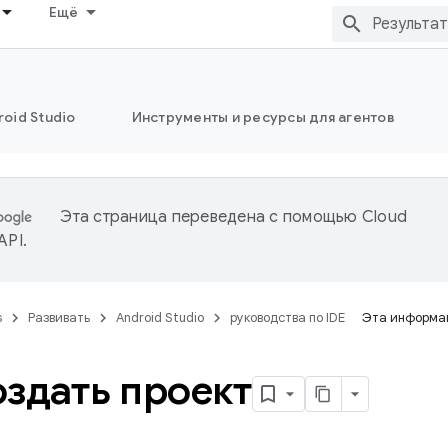
Ещё
oid Studio
Инструменты и ресурсы для агентов
Эта страница переведена с помощью
Cloud
 API
.
s
Развивать
Android Studio
руководства по IDE
Эта информац
оздать проект