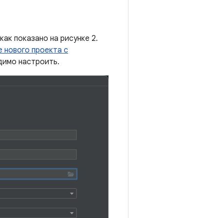
ак показано на рисунке 2.
 нового проекта с
димо настроить.