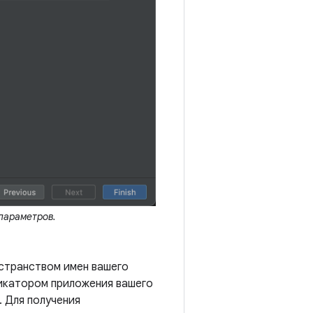
параметров.
остранством имен вашего
фикатором приложения вашего
. Для получения