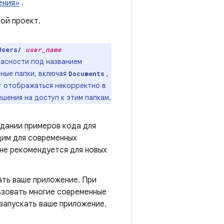
ения»
.
вой проект.
Users/
user_name
пасности под названием
нные папки, включая
,
Documents
 отображаться некорректно в
ешения на доступ к этим папкам.
здании примеров кода для
дим для современных
 не рекомендуется для новых
ть ваше приложение. При
ьзовать многие современные
 запускать ваше приложение.