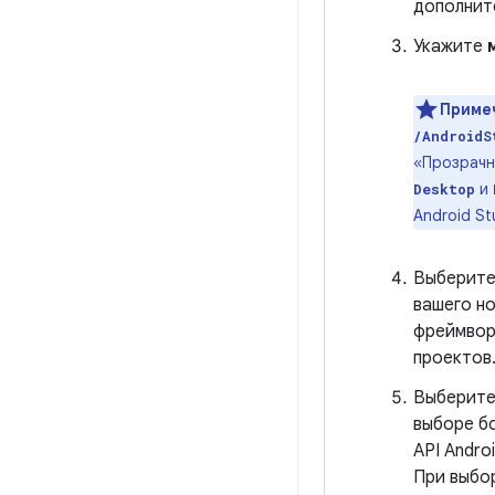
дополнит
Укажите
Приме
/AndroidS
«Прозрачн
и
Desktop
Android St
Выберит
вашего н
фреймворк
проектов
Выберит
выборе б
API Andro
При выбор