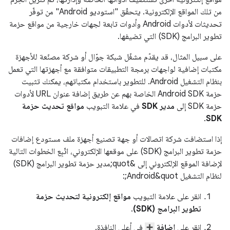
من تلك المواقع الإلكترونية. يتحقّق "استوديو Android" من توفّر
تحديثات لأدوات Android وأدوات تابعة لجهات خارجية من مواقع حزمة
تطوير البرامج (SDK) التي تضيفها.
على سبيل المثال، قد يقدّم مشغّل شبكة جوّال أو شركة مصنّعة للأجهزة
مكتبات إضافية لواجهات برمجة التطبيقات متوافقة مع أجهزتها التي تعمل
بنظام التشغيل Android. للتطوير باستخدام مكتباتهم، يمكنك تثبيت
حزمة Android SDK الخاصة بهم عن طريق إضافة عنوان URL لأدوات
حزمة SDK إلى
مدير SDK
في علامة التبويب
مواقع تحديث حزمة
.
SDK
إذا استضافت شركة اتصالات أو جهة تصنيع أجهزة ملف مستودع إضافات
حزمة تطوير البرامج (SDK) على موقعها الإلكتروني، اتّبِع الخطوات التالية
لإضافة الموقع الإلكتروني إلى &quot;مدير حزمة تطوير البرامج (SDK)
لنظام التشغيل Android&quot;:
انقر على علامة التبويب
مواقع إلكترونية لتحديث حزمة
تطوير البرامج (SDK)
.
انقر على
إضافة
في أعلى النافذة.