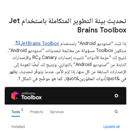
تحديث بيئة التطوير المتكاملة باستخدام Jet
Brains Toolbox
إذا ثبّت "استوديو Android" باستخدام
JetBrains Toolbox
،
ستكون Toolbox مسؤولة عن معالجة تحديثات "استوديو Android".
تتيح لك "حزمة الأدوات" تثبيت إصدارات Canary وRC والإصدارات
الثابتة من "استوديو Android" بالتوازي. ويتيح لك أيضًا العودة إلى
الإصدارات السابقة من كل منها، إذا لزم الأمر. عندما يتوفّر تحديث، يظهر
في &quot;أدوات المطوّرين&quot;، كما هو موضّح في الشكل 1.