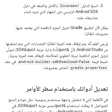
انسخ الدليل
licenses/
بالكامل والصقه في دليل
Android SDK الرئيسي على الجهاز الذي تريد إنشاء
مشاريعك عليه.
يمكن الآن لتطبيق Gradle تنزيل الحِزم الناقصة التي يعتمد عليها
مشروعك تلقائيًا.
يُرجى العِلم أنّه يتم إيقاف هذه الميزة تلقائيًا للإصدارات التي يتم تشغيلها
من Android Studio، لأنّ &quot;أداة إدارة حزمة SDK&quot; تتولّى
تنزيل الحِزم الناقصة لبيئة التطوير المتكاملة. لإيقاف هذه الميزة يدويًا،
اضبط قيمة
android.builder.sdkDownload=false
في ملف
gradle.properties
الخاص بمشروعك.
تعديل أدواتك باستخدام سطر الأوامر
في الأنظمة التي لا تتضمّن واجهة مستخدم رسومية، مثل خوادم الدمج
المتواصل، لا يمكنك استخدام &quot;مدير حزمة SDK&quot; في
&quot;استوديو Android&quot;. بدلاً من ذلك، استخدِم أداة سطر