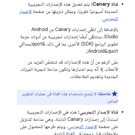
قناة Canary:
يتم تعديل هذه الإصدارات التجريبية
الحديثة أسبوعيًا تقريبًا، ويمكن تنزيلها من صفحة
الإصدار
التجريبي
.
بالإضافة إلى تلقّي إصدارات Canary من Android
Studio، ستتلقّى أيضًا إصدارات تجريبية من أدوات حزمة
تطوير البرامج (SDK) الأخرى، بما في ذلك &quot;محاكي
Android&quot;.
على الرغم من أنّ هذه الإصدارات قد تتضمّن المزيد من
الأخطاء، إلا أنّه يتم اختبارها وتكون متاحة لتجربة الميزات
الجديدة وتقديم الملاحظات.
ملاحظة:
لا يُنصح باستخدام هذه القناة في عمليات التطوير
المباشر.
قناة الإصدار التجريبي:
هذه هي الإصدارات التجريبية
استنادًا إلى إصدارات Canary الثابتة، وهي متاحة للتنزيل
على صفحة
الإصدار التجريبي
. ويتم طرحها للحصول على
ملاحظات قبل دمجها في القناة الثابتة.