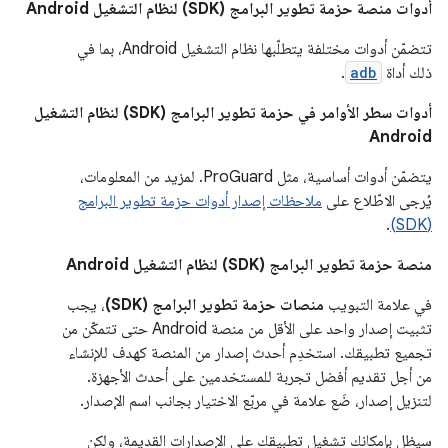
أدوات منصة حزمة تطوير البرامج (SDK) لنظام التشغيل Android
تتضمّن أدوات مختلفة يتطلّبها نظام التشغيل Android، بما في
ذلك أداة
adb
.
أدوات سطر الأوامر في حزمة تطوير البرامج (SDK) لنظام التشغيل
Android
يتضمّن أدوات أساسية، مثل ProGuard. لمزيد من المعلومات،
يُرجى الاطّلاع على
ملاحظات إصدار أدوات حزمة تطوير البرامج
.
(SDK)
منصة حزمة تطوير البرامج (SDK) لنظام التشغيل Android
في علامة التبويب
منصات حزمة تطوير البرامج (SDK)
، يجب
تثبيت إصدار واحد على الأقل من منصة Android حتى تتمكّن من
تجميع تطبيقك. استخدِم أحدث إصدار من المنصة كهدف للإنشاء
من أجل تقديم أفضل تجربة للمستخدمين على أحدث الأجهزة.
لتنزيل إصدار، ضَع علامة في مربّع الاختيار بجانب اسم الإصدار.
سيظل بإمكانك تشغيل تطبيقك على الإصدارات القديمة، ولكن