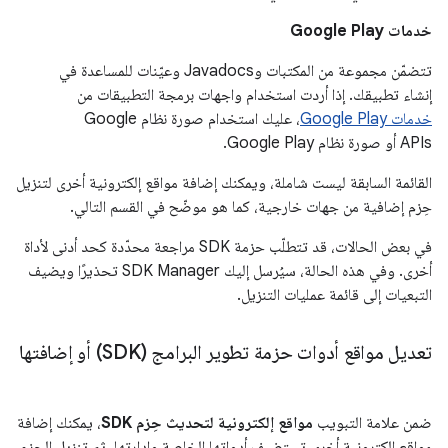
خدمات Google Play
تتضمّن مجموعة من المكتبات وJavadocs وعيّنات للمساعدة في
إنشاء تطبيقك. إذا أردت استخدام واجهات برمجة التطبيقات من
خدمات Google Play
، عليك استخدام صورة نظام Google
APIs أو صورة نظام Google Play.
القائمة السابقة ليست شاملة، ويمكنك إضافة مواقع إلكترونية أخرى لتنزيل
حِزم إضافية من جهات خارجية، كما هو موضّح في القسم التالي.
في بعض الحالات، قد تتطلّب حزمة SDK مراجعة محدّدة كحد أدنى لأداة
أخرى. وفي هذه الحالة، سيُرسل إليك SDK Manager تحذيرًا ويضيف
التبعيات إلى قائمة عمليات التنزيل.
تعديل مواقع أدوات حزمة تطوير البرامج (SDK) أو إضافتها
ضمن علامة التبويب
مواقع إلكترونية لتحديث حِزم SDK
، يمكنك إضافة
مواقع إلكترونية أخرى تستضيف أدواتها الخاصة وإدارتها، ثم تنزيل الحِزم