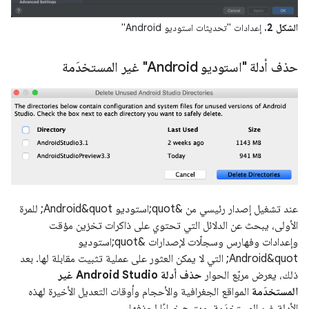
الشكل 2.
إعدادات "تحديثات استوديو Android"
حذف أدلة "استوديو Android" غير المستخدَمة
عند تشغيل إصدار رئيسي من &quot;استوديو Android&quot; للمرة
الأولى، يبحث عن الدلائل التي تحتوي على ذاكرات تخزين مؤقت
وإعدادات وفهارس وسجلّات لإصدارات &quot;استوديو
Android&quot; التي لا يمكن العثور على عملية تثبيت مقابلة لها. بعد
ذلك، يعرض مربّع الحوار
حذف أدلة Android Studio غير
المستخدَمة
المواقع الجغرافية والأحجام وأوقات التعديل الأخيرة لهذه
الأدلة غير المستخدَمة، ويتيح خيارًا لحذفها.