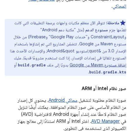
المحاكي
.
ملاحظة:
تتوفّر الآن معظم مكتبات واجهات برمجة التطبيقات التي كانت
تقدّمها حِزم
مستودع الدعم
(مثل "مكتبة دعم Android"
وConstraintLayout و"خدمات Google Play" وFirebase) من خلال
مستودع Maven من Google. تتضمّن المشاريع التي تم إنشاؤها باستخدام
الإصدار 3.0 من &quot;استوديو Android&quot; والإصدارات الأحدث هذا
المستودع تلقائيًا في إعدادات الإصدار. إذا كنت تستخدم مشروعًا قديمًا، عليك
إضافة مستودع Maven من Google
يدويًا إلى ملف
أو
build.gradle
.
build.gradle.kts
صور نظام Intel
أو
ARM
صورة النظام مطلوبة لتشغيل
محاكي Android
. يحتوي كل إصدار
من النظام الأساسي على صور النظام المتوافقة. يمكنك أيضًا تنزيل
صور النظام لاحقًا عند إنشاء أجهزة Android الافتراضية (AVD)
في
AVD Manager
. اختَر Intel أو ARM استنادًا إلى معالج جهاز
الكمبيوتر الذي تستخدمه في التطوير.