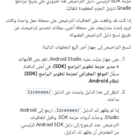
حزمة SDK الرئيسي. دليل التراخيص هذا ضروري لكي يتيح لبرنامج
Gradle تنزيل الحِزم المفقودة تلقائيًا.
إذا كنت قد وافقت على اتفاقيات الترخيص على محطة عمل واحدة ولكنك
تريد إنشاء مشاريعك على محطة أخرى، يمكنك تصدير تراخيصك عن
طريق نسخ دليل التراخيص المقبولة.
لنسخ التراخيص إلى جهاز آخر، اتّبِع الخطوات التالية:
على جهاز مثبَّت عليه Android Studio، انقر على
الأدوات
> مدير حزمة تطوير البرامج (SDK)
. في أعلى النافذة،
سجِّل
الموقع الجغرافي لحزمة تطوير البرامج (SDK)
لنظام Android
.
انتقِل إلى هذا الدليل وابحث عن الدليل
licenses/
بداخله.
إذا لم يظهر لك الدليل
licenses/
، ارجع إلى Android
Studio، وحدِّث أدوات حزمة SDK، واقبل اتفاقيات
الترخيص. عند الرجوع إلى دليل Android SDK الرئيسي،
من المفترض أن يظهر لك الدليل.