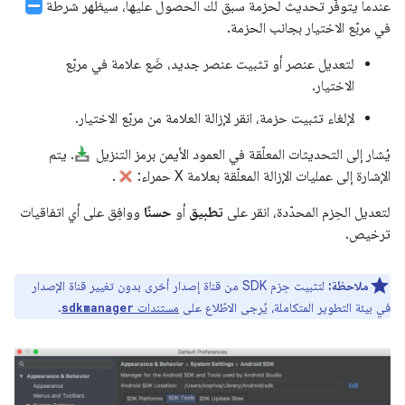
عندما يتوفّر تحديث لحزمة سبق لك الحصول عليها، سيظهر شرطة
في مربّع الاختيار بجانب الحزمة.
لتعديل عنصر أو تثبيت عنصر جديد، ضَع علامة في مربّع
الاختيار.
لإلغاء تثبيت حزمة، انقر لإزالة العلامة من مربّع الاختيار.
يُشار إلى التحديثات المعلّقة في العمود الأيمن برمز التنزيل
. يتم
الإشارة إلى عمليات الإزالة المعلّقة بعلامة X حمراء:
.
لتعديل الحِزم المحدّدة، انقر على
تطبيق
أو
حسنًا
ووافِق على أي اتفاقيات
ترخيص.
ملاحظة:
لتثبيت حِزم SDK من قناة إصدار أخرى بدون تغيير قناة الإصدار
في بيئة التطوير المتكاملة، يُرجى الاطّلاع على
مستندات
.
sdkmanager