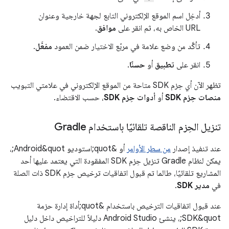
أدخِل اسم الموقع الإلكتروني التابع لجهة خارجية وعنوان
URL الخاص به، ثم انقر على
موافق
.
تأكَّد من وضع علامة في مربّع الاختيار ضمن العمود
مفعَّل
.
انقر على
تطبيق
أو
حسنًا
.
تظهر الآن أي حِزم SDK متاحة من الموقع الإلكتروني في علامتي التبويب
منصات حِزم SDK
أو
أدوات حِزم SDK
، حسب الاقتضاء.
تنزيل الحِزم الناقصة تلقائيًا باستخدام Gradle
عند تنفيذ إصدار
من سطر الأوامر
أو &quot;استوديو Android&quot;،
يمكن لنظام Gradle تنزيل حِزم SDK المفقودة التي يعتمد عليها أحد
المشاريع تلقائيًا، طالما تم قبول اتفاقيات ترخيص حِزم SDK ذات الصلة
في
مدير SDK
.
عند قبول اتفاقيات الترخيص باستخدام &quot;أداة إدارة حزمة
SDK&quot;، ينشئ Android Studio دليلاً للتراخيص داخل دليل