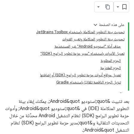
على هذه الصفحة
تحديث بيئة التطوير المتكاملة باستخدام JetBrains Toolbox
تحديث بيئة التطوير المتكاملة وتغيير القنوات
حذف أدلة "استوديو Android" غير المستخدَمة
تعديل الأدوات باستخدام "مدير حزمة تطوير البرامج (SDK)"
الحِزم المطلوبة
الحِزم المقترَحة
تعديل مواقع أدوات حزمة تطوير البرامج (SDK) أو إضافتها
تنزيل الحِزم الناقصة تلقائيًا باستخدام Gradle
بعد تثبيت &quot;استوديو Android&quot;، يمكنك إبقاء بيئة
التطوير المتكاملة (IDE) في &quot;استوديو Android&quot; وأدوات
حزمة تطوير البرامج (SDK) لنظام التشغيل Android محدَّثة من خلال
التحديثات التلقائية و&quot;مدير حزمة تطوير البرامج (SDK) لنظام
التشغيل Android&quot;.