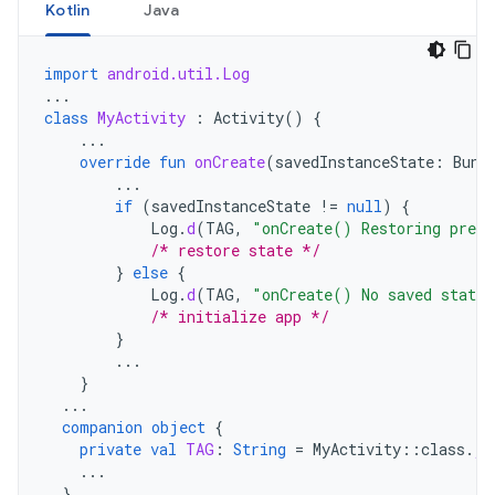
Kotlin
Java
import
android.util.Log
...
class
MyActivity
:
Activity
()
{
...
override
fun
onCreate
(
savedInstanceState
:
Bund
...
if
(
savedInstanceState
!=
null
)
{
Log
.
d
(
TAG
,
"onCreate() Restoring previ
/* restore state */
}
else
{
Log
.
d
(
TAG
,
"onCreate() No saved state 
/* initialize app */
}
...
}
...
companion
object
{
private
val
TAG
:
String
=
MyActivity
::
class
.
ja
...
}