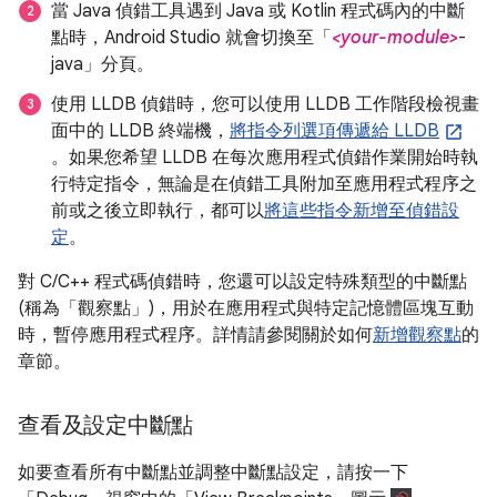
當 Java 偵錯工具遇到 Java 或 Kotlin 程式碼內的中斷
點時，Android Studio 就會切換至「
<your-module>
-
java」分頁。
使用 LLDB 偵錯時，您可以使用 LLDB 工作階段檢視畫
面中的 LLDB 終端機，
將指令列選項傳遞給 LLDB
。如果您希望 LLDB 在每次應用程式偵錯作業開始時執
行特定指令，無論是在偵錯工具附加至應用程式程序之
前或之後立即執行，都可以
將這些指令新增至偵錯設
定
。
對 C/C++ 程式碼偵錯時，您還可以設定特殊類型的中斷點
(稱為「觀察點」
)，用於在應用程式與特定記憶體區塊互動
時，暫停應用程式程序。詳情請參閱關於如何
新增觀察點
的
章節。
查看及設定中斷點
如要查看所有中斷點並調整中斷點設定，請按一下