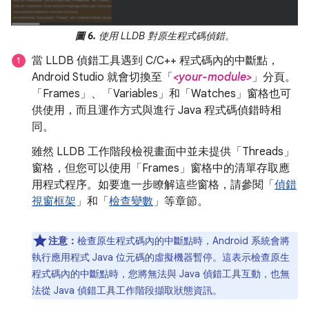
圖 6.
使用 LLDB 對原生程式碼偵錯。
當 LLDB 偵錯工具遇到 C/C++ 程式碼內的中斷點，
Android Studio 就會切換至「
<your-module>
」
分頁。
「Frames」、「Variables」和「Watches」窗格也可
供使用，而且運作方式與進行 Java 程式碼偵錯時相
同。
雖然 LLDB 工作階段檢視畫面中並未提供「Threads」
窗格，但您可以使用「Frames」窗格中的清單存取應
用程式程序。如要進一步瞭解這些窗格，請參閱「
偵錯
視窗框架
」和「
檢查變數
」等章節。
注意：
檢查原生程式碼內的中斷點時，Android 系統會將
執行應用程式 Java 位元碼的虛擬機器暫停。這表示檢查原生
程式碼內的中斷點時，您將無法與 Java 偵錯工具互動，也無
法從 Java 偵錯工具工作階段擷取狀態資訊。