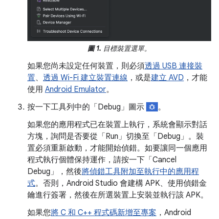
圖 1.
目標裝置選單。
如果您尚未設定任何裝置，則必須
透過 USB 連接裝
置
、
透過 Wi-Fi 建立裝置連線
，或是
建立 AVD
，才能
使用
Android Emulator
。
按一下工具列中的「Debug」圖示
。
如果您的應用程式已在裝置上執行，系統會顯示對話
方塊，詢問是否要從「Run」切換至「Debug」。裝
置必須重新啟動，才能開始偵錯。如要讓同一個應用
程式執行個體保持運作，請按一下「Cancel
Debug」
，然後
將偵錯工具附加至執行中的應用程
式
。否則，Android Studio 會建構 APK、使用偵錯金
鑰進行簽署，然後在所選裝置上安裝並執行該 APK。
如果您
將 C 和 C++ 程式碼新增至專案
，Android