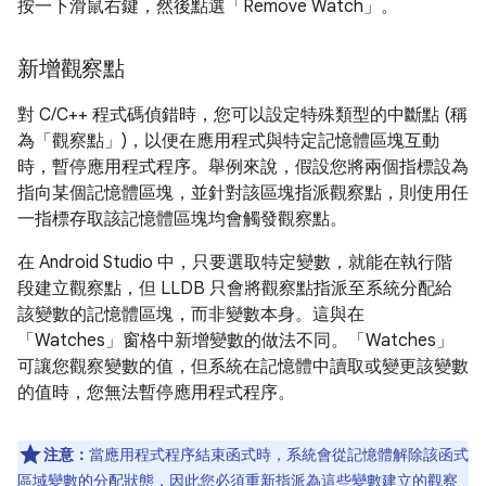
按一下滑鼠右鍵，然後點選「Remove Watch」
。
新增觀察點
對 C/C++ 程式碼偵錯時，您可以設定特殊類型的中斷點 (稱
為「觀察點」
)，以便在應用程式與特定記憶體區塊互動
時，暫停應用程式程序。舉例來說，假設您將兩個指標設為
指向某個記憶體區塊，並針對該區塊指派觀察點，則使用任
一指標存取該記憶體區塊均會觸發觀察點。
在 Android Studio 中，只要選取特定變數，就能在執行階
段建立觀察點，但 LLDB 只會將觀察點指派至系統分配給
該變數的記憶體區塊，而非變數本身。這與在
「Watches」窗格中新增變數的做法不同。「Watches」
可讓您觀察變數的值，但系統在記憶體中讀取或變更該變數
的值時，您無法暫停應用程式程序。
注意：
當應用程式程序結束函式時，系統會從記憶體解除該函式
區域變數的分配狀態，因此您必須重新指派為這些變數建立的觀察