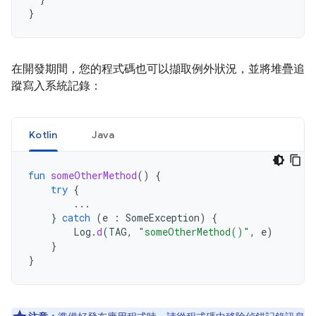
}
在開發期間，您的程式碼也可以擷取例外狀況，並將堆疊追
蹤寫入系統記錄：
Kotlin
Java
fun
someOtherMethod
()
{
try
{
...
}
catch
(
e
:
SomeException
)
{
Log
.
d
(
TAG
,
"someOtherMethod()"
,
e
)
}
}