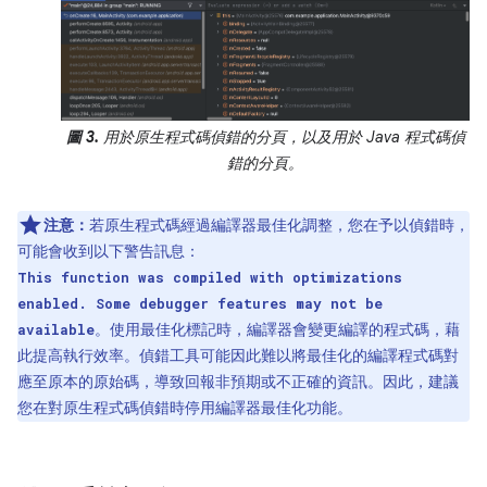
圖 3.
用於原生程式碼偵錯的分頁，以及用於 Java 程式碼偵
錯的分頁。
注意：
若原生程式碼經過編譯器最佳化調整，您在予以偵錯時，
可能會收到以下警告訊息：
This function was compiled with optimizations
enabled. Some debugger features may not be
。使用最佳化標記時，編譯器會變更編譯的程式碼，藉
available
此提高執行效率。偵錯工具可能因此難以將最佳化的編譯程式碼對
應至原本的原始碼，導致回報非預期或不正確的資訊。因此，建議
您在對原生程式碼偵錯時停用編譯器最佳化功能。