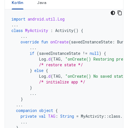
Kotlin
Java
import
android.util.Log
...
class
MyActivity
:
Activity
()
{
...
override
fun
onCreate
(
savedInstanceState
:
Bund
...
if
(
savedInstanceState
!=
null
)
{
Log
.
d
(
TAG
,
"onCreate() Restoring previ
/* restore state */
}
else
{
Log
.
d
(
TAG
,
"onCreate() No saved state 
/* initialize app */
}
...
}
...
companion
object
{
private
val
TAG
:
String
=
MyActivity
::
class
.
ja
...
}