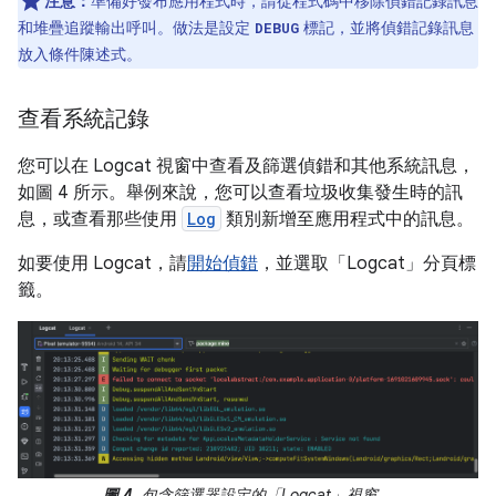
注意：
準備好發布應用程式時，請從程式碼中移除偵錯記錄訊息
和堆疊追蹤輸出呼叫。做法是設定
標記，並將偵錯記錄訊息
DEBUG
放入條件陳述式。
查看系統記錄
您可以在 Logcat 視窗中查看及篩選偵錯和其他系統訊息，
如圖 4 所示。舉例來說，您可以查看垃圾收集發生時的訊
息，或查看那些使用
Log
類別新增至應用程式中的訊息。
如要使用 Logcat，請
開始偵錯
，並選取「Logcat」分頁標
籤。
圖 4.
包含篩選器設定的「Logcat」視窗。