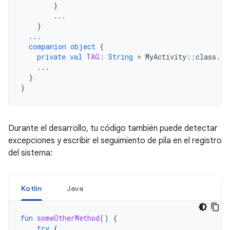
}
...
}
...
companion
object
{
private
val
TAG
:
String
=
MyActivity
::
class
.
ja
...
}
}
Durante el desarrollo, tu código también puede detectar
excepciones y escribir el seguimiento de pila en el registro
del sistema:
Kotlin
Java
fun
someOtherMethod
()
{
try
{