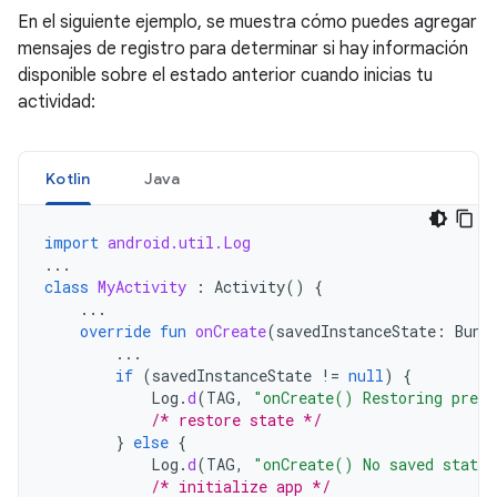
En el siguiente ejemplo, se muestra cómo puedes agregar
mensajes de registro para determinar si hay información
disponible sobre el estado anterior cuando inicias tu
actividad:
Kotlin
Java
import
android.util.Log
...
class
MyActivity
:
Activity
()
{
...
override
fun
onCreate
(
savedInstanceState
:
Bund
...
if
(
savedInstanceState
!=
null
)
{
Log
.
d
(
TAG
,
"onCreate() Restoring previ
/* restore state */
}
else
{
Log
.
d
(
TAG
,
"onCreate() No saved state 
/* initialize app */