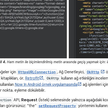
l 4.
Ham metin ile biçimlendirilmiş metin arasında geçiş yapmak için: ilgi
öğeler için
HttpsURLConnection
, Ağ Denetleyici,
OkHttp
ö
itaplıkları, ör.
Retrofit
,
OkHttp
kullanın ağ etkinliğini inceleme
kullanılan
Now In Android örnek uygulamasında
ağ işlemleri içi
ir nokta. eyleme dökülebilir.
ection
API,
Request
(İstek) sekmesinde yalnızca aşağıdaki ko
ıkları görürsünüz: "the"
setRequestProperty
yöntemini kullanın