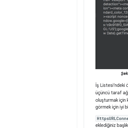
Şeki
İş Listesi’ndeki 
üçüncü taraf ağ k
oluşturmak için 
görmek için iyi b
HttpsURLConn
eklediğiniz başl