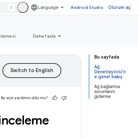
/
Android Studio
Oturum aç
zlemesi
Daha fazla
Bu sayfada
Ağ
Denetleyicisi'n
e genel bakış
Ağ bağlantısı
sorunlarını
giderme
Bu size yardımcı oldu mu?
i inceleme