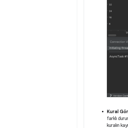
Kural Gö
farklı duru
kuralın kay