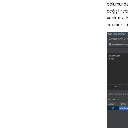
bölümünde,
değiştirebi
verilmez. K
seçmek iç