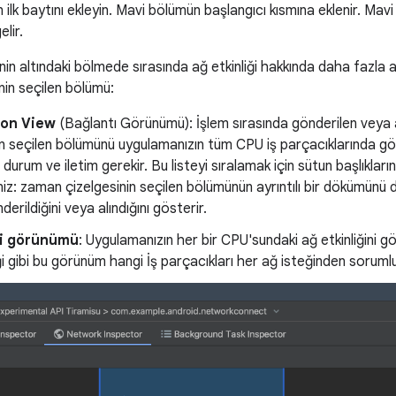
in ilk baytını ekleyin. Mavi bölümün başlangıcı kısmına eklenir. Ma
elir.
in altındaki bölmede sırasında ağ etkinliği hakkında daha fazla a
nin seçilen bölümü:
on View
(Bağlantı Görünümü): İşlem sırasında gönderilen veya a
in seçilen bölümünü uygulamanızın tüm CPU iş parçacıklarında göst
 durum ve iletim gerekir. Bu listeyi sıralamak için sütun başlıklarınd
iniz: zaman çizelgesinin seçilen bölümünün ayrıntılı bir dökümünü 
rildiğini veya alındığını gösterir.
isi görünümü
: Uygulamanızın her bir CPU'sundaki ağ etkinliğini göste
ği gibi bu görünüm hangi İş parçacıkları her ağ isteğinden soruml