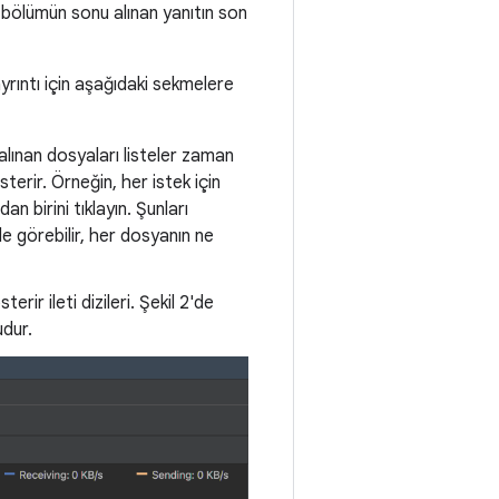
vi bölümün sonu alınan yanıtın son
yrıntı için aşağıdaki sekmelere
lınan dosyaları listeler zaman
erir. Örneğin, her istek için
an birini tıklayın. Şunları
de görebilir, her dosyanın ne
rir ileti dizileri. Şekil 2'de
udur.