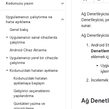
Kodunuzu yazın
Ağ Denetleyicisi
Uygulamanızı çalıştırma ve
Denetleyicisi, 
hata ayıklama
sunar.
Genel bakış
Ağ Denetleyicisi
Uygulamanızı sanal cihazlarda
çalıştırma
Android S
Android Cihaz Aktarma
Denetle
eklemek i
Uygulamanızı yerel bir cihazda
çalıştırma
Uygu
Kodunuzdaki hataları ayıklama
işlem
Kodunuzdaki hataları
İncelemek 
ayıklamaya başlayın
Geliştirici seçeneklerini
yapılandırma
Ağ Denetle
Günlükleri yazma ve
görüntüleme