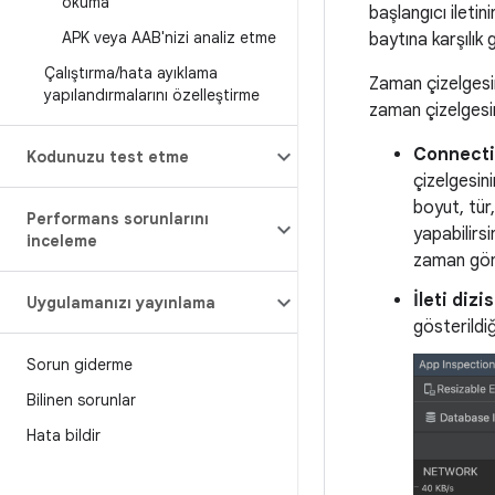
okuma
başlangıcı iletin
APK veya AAB'nizi analiz etme
baytına karşılık g
Çalıştırma
/
hata ayıklama
Zaman çizelgesin
yapılandırmalarını özelleştirme
zaman çizelgesi
Connecti
Kodunuzu test etme
çizelgesin
boyut, tür,
Performans sorunlarını
yapabilirs
inceleme
zaman gönde
İleti diz
Uygulamanızı yayınlama
gösterildi
Sorun giderme
Bilinen sorunlar
Hata bildir