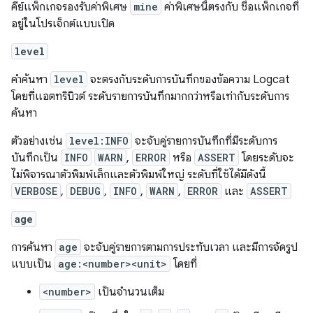
คีย์แพ็กเกจรองรับค่าพิเศษ
mine
ค่าพิเศษนี้ตรงกับ ชื่อแพ็กเกจที่
อยู่ในโปรเจ็กต์แบบเปิด
level
คำค้นหา
level
จะตรงกับระดับการบันทึกของข้อความ Logcat
โดยที่แอตทริบิวต์ ระดับรายการบันทึกมากกว่าหรือเท่ากับระดับการ
ค้นหา
ตัวอย่างเช่น
level:INFO
จะจับคู่รายการบันทึกที่มีระดับการ
บันทึกเป็น
INFO
WARN
,
ERROR
หรือ
ASSERT
โดยระดับจะ
ไม่พิจารณาตัวพิมพ์เล็กและตัวพิมพ์ใหญ่ ระดับที่ใช้ได้มีดังนี้
VERBOSE
,
DEBUG
,
INFO
,
WARN
,
ERROR
และ
ASSERT
age
การค้นหา
age
จะจับคู่รายการตามการประทับเวลา และมีการจัดรูป
แบบเป็น
age:<number><unit>
โดยที่
<number>
เป็นจำนวนเต็ม