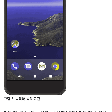
그림 8.
녹색약 색상 공간