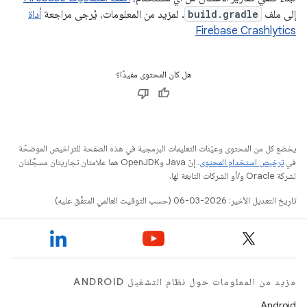
إلى ملف
build.gradle
. لمزيد من المعلومات، يُرجى مراجعة
أداة
Firebase Crashlytics
هل كان المحتوى مفيدًا؟
يخضع كل من المحتوى وعيّنات التعليمات البرمجية في هذه الصفحة للتراخيص الموضحّة
في
ترخيص استخدام المحتوى
. إنّ Java وOpenJDK هما علامتان تجاريتان مسجَّلتان
لشركة Oracle و/أو الشركات التابعة لها.
تاريخ التعديل الأخير: 2026-03-06 (حسب التوقيت العالمي المتفَّق عليه)
مزيد من المعلومات حول نظام التشغيل ANDROID
Android