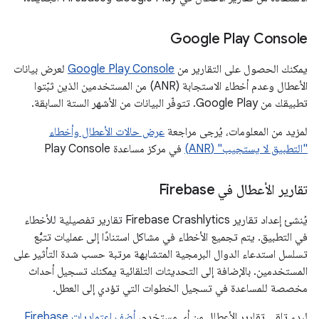
Google Play Console
يمكنك الحصول على التقارير من
Google Play Console
لعرض بيانات
الأعطال وعدم أخطاء الاستجابة (ANR) من المستخدمين الذين ثبّتوا
تطبيقك من Google Play. تتوفّر البيانات من الأشهر الستة السابقة.
لمزيد من المعلومات، يُرجى مراجعة
عرض حالات الأعطال وأخطاء
"التطبيق لا يستجيب" (ANR)
في مركز مساعدة Play Console
تقارير الأعطال في Firebase
يُنشئ إعداد تقارير Firebase Crashlytics تقارير تفصيلية للأخطاء
في التطبيق. يتم تجميع الأخطاء في مشاكل استنادًا إلى عمليات تتبُّع
تسلسل استدعاء الدوال البرمجية المتشابهة مرتبة حسب شدة التأثير على
المستخدمين. بالإضافة إلى التحديثات التلقائية يمكنك تسجيل أحداث
مخصصة للمساعدة في تسجيل الخطوات التي تؤدي إلى العطل.
لبدء تلقي تقارير الأعطال من أي مستخدم،
أضف اعتماديات Firebase