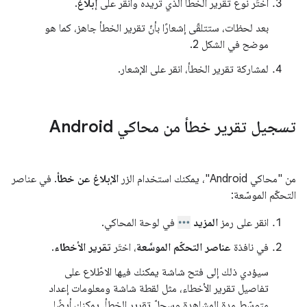
اختَر نوع تقرير الخطأ الذي تريده وانقر على
إبلاغ
.
بعد لحظات، ستتلقّى إشعارًا بأنّ تقرير الخطأ جاهز، كما هو
موضح في الشكل 2.
لمشاركة تقرير الخطأ، انقر على الإشعار.
تسجيل تقرير خطأ من محاكي Android
من "محاكي Android"، يمكنك استخدام الزر
الإبلاغ عن خطأ
. في عناصر
التحكّم الموسّعة:
انقر على رمز
المزيد
في لوحة المحاكي.
في نافذة
عناصر التحكّم الموسَّعة
، اختَر
تقرير الأخطاء
.
سيؤدي ذلك إلى فتح شاشة يمكنك فيها الاطّلاع على
تفاصيل تقرير الأخطاء، مثل لقطة شاشة ومعلومات إعداد
متوسّط مدة المشاهدة وسجلّ تقرير الخطأ. يمكنك أيضًا