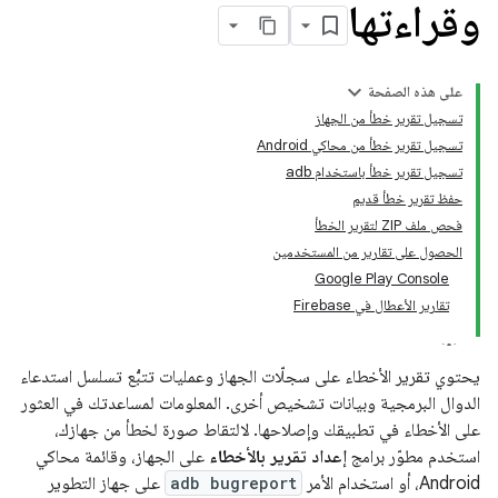
وقراءتها
على هذه الصفحة
تسجيل تقرير خطأ من الجهاز
تسجيل تقرير خطأ من محاكي Android
تسجيل تقرير خطأ باستخدام adb
حفظ تقرير خطأ قديم
فحص ملف ZIP لتقرير الخطأ
الحصول على تقارير من المستخدمين
Google Play Console
تقارير الأعطال في Firebase
يحتوي تقرير الأخطاء على سجلّات الجهاز وعمليات تتبُّع تسلسل استدعاء
الدوال البرمجية وبيانات تشخيص أخرى. المعلومات لمساعدتك في العثور
على الأخطاء في تطبيقك وإصلاحها. لالتقاط صورة لخطأ من جهازك،
استخدم مطوّر برامج
إعداد تقرير بالأخطاء
على الجهاز، وقائمة محاكي
Android، أو استخدام الأمر
adb bugreport
على جهاز التطوير