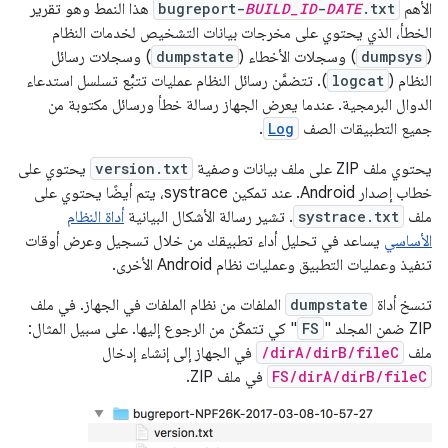
الأهم
.txt
DATE
-
BUILD_ID
bugreport-
هذا النمط وهو تقرير
الخطأ، الذي يحتوي على مخرجات بيانات التشخيص لخدمات النظام
(
dumpsys
) وسجلات الأخطاء (
dumpstate
) وسجلات رسائل
النظام (
logcat
). تتضمَّن رسائل النظام عمليات تتبُّع تسلسل استدعاء
الدوال البرمجية. عندما يعرض الجهاز رسالة خطأ ورسائل مكتوبة من
جميع التطبيقات الصف
Log
.
يحتوي ملف ZIP على ملف بيانات وصفية
version.txt
يحتوي على
خطاب إصدار Android. عند تمكين systrace، يتم أيضًا يحتوي على
ملف
systrace.txt
. تشير رسالة الأشكال البيانية
أداة النظام
الأساسي
يساعد في تحليل أداء تطبيقك من خلال تسجيل وعرض أوقات
تنفيذ وعمليات التطبيق وعمليات نظام Android الأخرى.
تنسخ أداة
dumpstate
الملفات من نظام الملفات في الجهاز. في ملف
ZIP ضمن المجلد "
FS
" كي تتمكّن من الرجوع إليها. على سبيل المثال:
ملف
/dirA/dirB/fileC
في الجهاز إلى إنشاء إدخال
FS/dirA/dirB/fileC
في ملف ZIP.