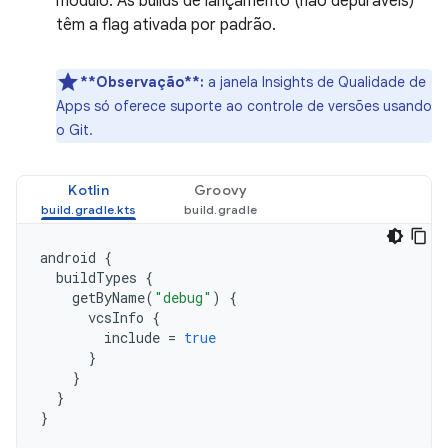
módulo. As builds de lançamento (não depuráveis)
têm a flag ativada por padrão.
**Observação**:
a janela Insights de Qualidade de
Apps só oferece suporte ao controle de versões usando
o Git.
Kotlin
Groovy
android
{
buildTypes
{
getByName
(
"debug"
)
{
vcsInfo
{
include
=
true
}
}
}
}